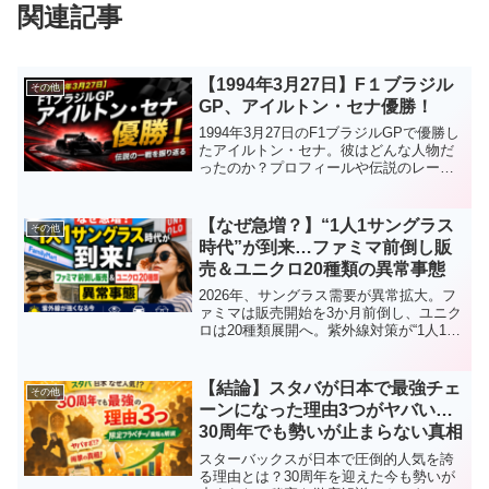
関連記事
【1994年3月27日】F１ブラジル
その他
GP、アイルトン・セナ優勝！
1994年3月27日のF1ブラジルGPで優勝し
たアイルトン・セナ。彼はどんな人物だ
ったのか？プロフィールや伝説のレース
成績、そして語り継がれる理由を徹底解
説。
【なぜ急増？】“1人1サングラス
その他
時代”が到来…ファミマ前倒し販
売＆ユニクロ20種類の異常事態
2026年、サングラス需要が異常拡大。フ
ァミマは販売開始を3か月前倒し、ユニク
ロは20種類展開へ。紫外線対策が“1人1サ
ングラス時代”に突入した理由を徹底解説
します。
【結論】スタバが日本で最強チェ
その他
ーンになった理由3つがヤバい…
30周年でも勢いが止まらない真相
スターバックスが日本で圧倒的人気を誇
る理由とは？30周年を迎えた今も勢いが