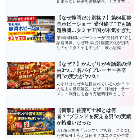
止まらない秘密を徹底解説。カスタマイ
ズ、限定フラペチーノ、ティー戦略まで
わかりやすく紹介します。
【なぜ静岡だけ別格？】第64回静
その他
岡ホビーショー“受付終了”でも話
題沸騰…タミヤ王国が本気すぎた
第64回静岡ホビーショーが“受付終了”でも
話題沸騰。なぜ静岡だけ模型文化が別格
なのか？タミヤを中心に、展示規模・モ
デラーズクラブ合同作品展・RCイベント
など見どころを徹底解説します。
【なぜ？】かんずりが今話題の理
その他
由3つ…“名バイプレーヤー香辛
料”の実力がヤバい
んずりはなぜ今注目されているのか？そ
の理由を徹底解説。ピザ・味噌汁・ラー
メン・刺身にも合う万能調味料として話
題に。甘みと辛さが共存する“名バイプレ
ーヤー香辛料”の魅力とおすすめの使い方
をまとめました。
【衝撃】佐藤可士和とは何
その他
者？“ブランドを変える男”の実績
が桁違いだった
3月26日放送「カンブリア宮殿」に出演し
た佐藤可士和とは何者？ユニクロや企業