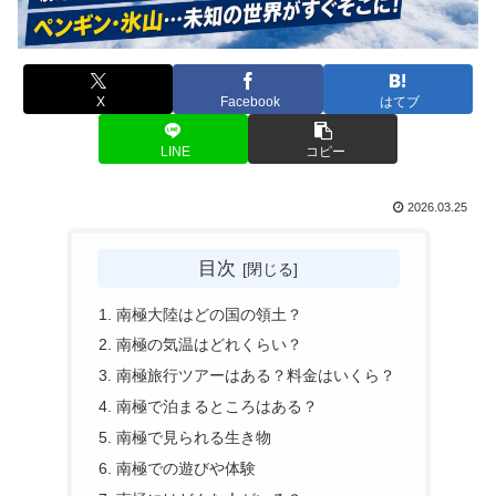
X
Facebook
はてブ
LINE
コピー
2026.03.25
目次
南極大陸はどの国の領土？
南極の気温はどれくらい？
南極旅行ツアーはある？料金はいくら？
南極で泊まるところはある？
南極で見られる生き物
南極での遊びや体験