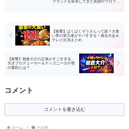
ブランドを変革してきた実績やプロフィ
ール、サムライの事業内容や評判まで徹
底解説します。
【衝撃】ぱくぱくぞうさんって誰？大食
い界の実力者がヤバすぎる！過去大会＆
テレビ出演まとめ
【衝撃】朝倉大介の正体がすごすぎる…
天才プロデューサー＆ディズニーガチ勢
の素顔とは？
コメント
コメントを書き込む
ホーム
その他