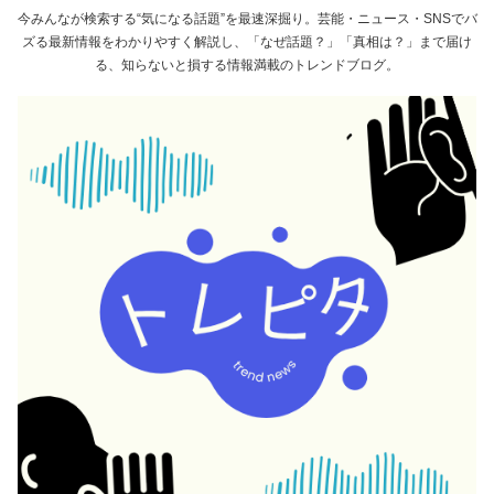
今みんなが検索する“気になる話題”を最速深掘り。芸能・ニュース・SNSでバ
ズる最新情報をわかりやすく解説し、「なぜ話題？」「真相は？」まで届け
る、知らないと損する情報満載のトレンドブログ。