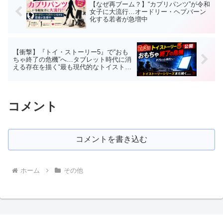
【なぜ再ブーム？】“カプリパンツ”が令和
女子に大流行…オードリー・ヘプバーン
化する若者が急増中
【衝撃】『トイ・ストーリー5』で“おも
ちゃ終了の危機”へ…タブレット時代に消
える存在を描く“最も現代的なトイストー
リー”がヤバい
コメント
コメントを書き込む
ホーム
その他