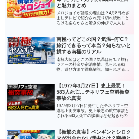
と魅力まとめ
メロジョイが話題の理由は？4月8日めざ
ましテレビで紹介され売り切れ続出！と
ろける柔らかさと驚きの伸びで大人もハ
マる次世代スクイーズの魅力、口コミ、
購入方法まで徹底解説。
南極ってどこの国？気温−何℃？
その他
旅行できるって本当？知らないと
損する南極のリアル
南極大陸はどこの国？気温は何℃？旅行
ツアーの料金や宿泊事情、見られる動
物、遊び方まで徹底解説。知られざる南
極のリアルをわかりやすく紹介します。
【1977年3月27日】史上最悪！
その他
583人死亡…テネリフェ空港衝突
事故の真実
1977年3月27日に発生したテネリフェ空
港地上衝突事故。史上最悪の航空事故と
される583人死亡の惨事はなぜ起きたの
か？原因・背景・教訓をわかりやすく解
説します。
【衝撃の真実】ペンギンとシロク
その他
マが出会わない理由とは？南極と