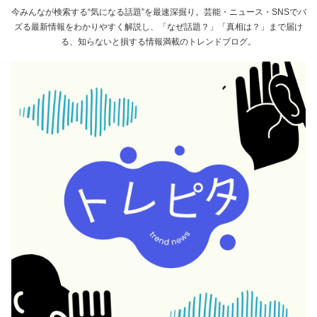
今みんなが検索する“気になる話題”を最速深掘り。芸能・ニュース・SNSでバ
ズる最新情報をわかりやすく解説し、「なぜ話題？」「真相は？」まで届け
る、知らないと損する情報満載のトレンドブログ。