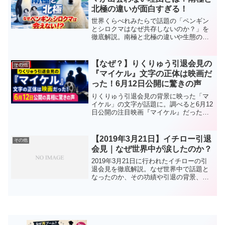
北極の違いが面白すぎる！
世界くらべれみたらで話題の「ペンギン
とシロクマはなぜ共存しないのか？」を
徹底解説。南極と北極の違いや生態の秘
密をわかりやすく紹介します。
【なぜ？】りくりゅう引退会見の
その他
『マイケル』文字の正体は映画だ
った！6月12日公開に驚きの声
りくりゅう引退会見の背景に映った「マ
イケル」の文字が話題に。調べると6月12
日公開の注目映画『マイケル』だった？
気になる意味や話題の理由3つ、映画の見
どころ、SNSの反応までわかりやすく解
説。
【2019年3月21日】イチロー引退
その他
会見｜なぜ世界中が涙したのか？
2019年3月21日に行われたイチローの引
退会見を徹底解説。なぜ世界中で話題と
なったのか、その功績や引退の背景、フ
ァンに与えた影響をわかりやすくまとめ
ました。