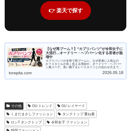
👉 楽天で探す
【なぜ再ブーム？】“カプリパンツ”が令和女子に
大流行…オードリー・ヘプバーン化する若者が急
増中
カプリパンツが令和で再ブームに。なぜ若者に人気なの
か？スタイルが良く見える理由や、オードリー・ヘプバー
ン風コーデ、長い靴下＆レースタイツとの合わせ方まで徹
底解説します。
2026.05.18
torepita.com
その他
GU トレンド
GU レイヤード
くまだまさしファッション
タンクトップ 重ね着
ロンT タンクトップ
令和女子 ファッション
韓国ファッション