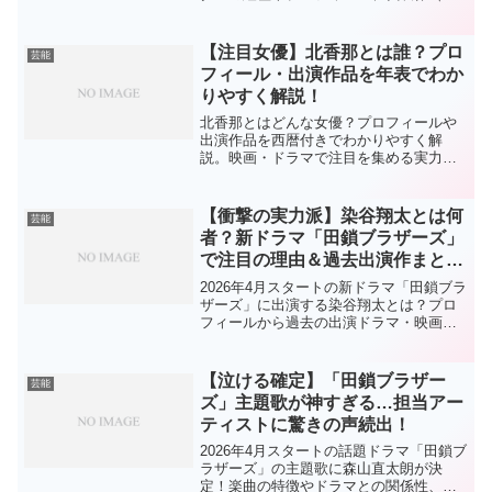
演映画）をわかりやすくまとめました。
俳優としての魅力やこれまでの活躍を詳
しく紹介します。
【注目女優】北香那とは誰？プロ
芸能
フィール・出演作品を年表でわか
りやすく解説！
北香那とはどんな女優？プロフィールや
出演作品を西暦付きでわかりやすく解
説。映画・ドラマで注目を集める実力派
若手女優の魅力と今後の活躍に迫りま
す。
【衝撃の実力派】染谷翔太とは何
芸能
者？新ドラマ「田鎖ブラザーズ」
で注目の理由＆過去出演作まと
め！
2026年4月スタートの新ドラマ「田鎖ブラ
ザーズ」に出演する染谷翔太とは？プロ
フィールから過去の出演ドラマ・映画ま
で徹底解説。実力派俳優の魅力と注目ポ
イントをわかりやすく紹介！
【泣ける確定】「田鎖ブラザー
芸能
ズ」主題歌が神すぎる…担当アー
ティストに驚きの声続出！
2026年4月スタートの話題ドラマ「田鎖ブ
ラザーズ」の主題歌に森山直太朗が決
定！楽曲の特徴やドラマとの関係性、起