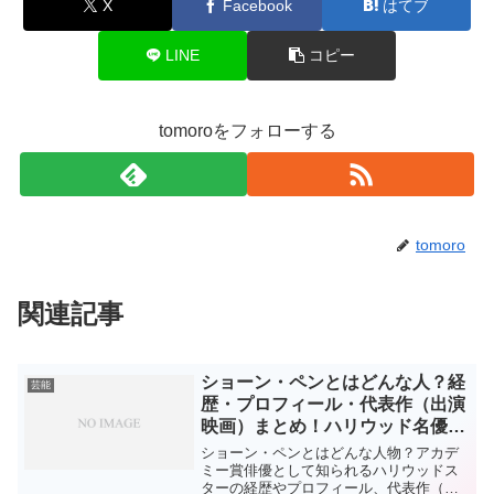
X
Facebook
はてブ
LINE
コピー
tomoroをフォローする
tomoro
関連記事
ショーン・ペンとはどんな人？経
芸能
歴・プロフィール・代表作（出演
映画）まとめ！ハリウッド名優の
魅力を徹底解説
ショーン・ペンとはどんな人物？アカデ
ミー賞俳優として知られるハリウッドス
ターの経歴やプロフィール、代表作（出