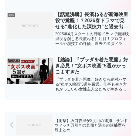
用理由まで徹底解説。放送前にチェック
しておきたい注目ポイントをまとめまし
た。
【話題沸騰】長濱ねるが新海映里
芸能
役で覚醒！？2026春ドラマで見
せる“進化した演技力”と過去出演
作まとめ
2026年4月スタートの日曜ドラマで新海映
里役を演じる長濱ねるに注目！プロフィ
ールや演技力の評価、過去の出演ドラ
マ・映画をわかりやすく解説します。
【結論】『プラダを着た悪魔』好
エンタメ
き必見！“女ボス映画”5選がかっ
こよすぎた
『プラダを着た悪魔』好きなら絶対ハマ
る“女ボス映画”5選を厳選。仕事も生き方
もかっこいい女性主人公たちが刺さる神
映画ばかり。今すぐ観られる配信情報や
Amazon導線付きで週末映画選びにもおす
すめ。
【衝撃】坂口杏里が3度目の逮捕…サンド
ウィッチ万引きの真相と過去の逮捕歴を
総まとめ