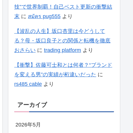
技”で世界制覇！自己ベスト更新の衝撃結
末
に
สมัคร pug555
より
【波乱の人生】坂口杏里は今どうして
る？母・坂口良子との関係と転機を徹底
おさらい
に
trading platform
より
【衝撃】佐藤可士和とは何者？“ブランド
を変える男”の実績が桁違いだった
に
rs485 cable
より
アーカイブ
2026年5月