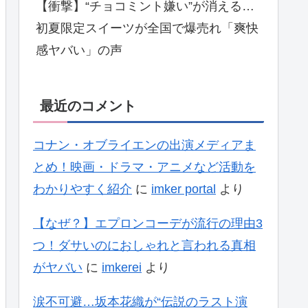
【衝撃】“チョコミント嫌い”が消える…
初夏限定スイーツが全国で爆売れ「爽快
感ヤバい」の声
最近のコメント
コナン・オブライエンの出演メディアま
とめ！映画・ドラマ・アニメなど活動を
わかりやすく紹介
に
imker portal
より
【なぜ？】エプロンコーデが流行の理由3
つ！ダサいのにおしゃれと言われる真相
がヤバい
に
imkerei
より
涙不可避…坂本花織が“伝説のラスト演