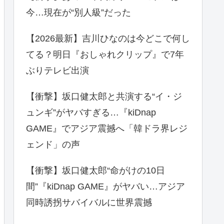
今…現在が“別人級”だった
【2026最新】吉川ひなのは今どこで何し
てる？明日『おしゃれクリップ』で7年
ぶりテレビ出演
【衝撃】坂口健太郎と共演する“イ・ジ
ュンギ”がヤバすぎる…『kiDnap
GAME』でアジア震撼へ「韓ドラ界レジ
ェンド」の声
【衝撃】坂口健太郎“命がけの10日
間”『kiDnap GAME』がヤバい…アジア
同時誘拐サバイバルに世界震撼