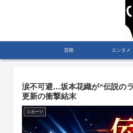
芸能
エンタメ
涙不可避…坂本花織が“伝説の
更新の衝撃結末
スポーツ