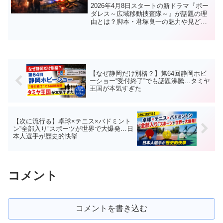
2026年4月8日スタートの新ドラマ『ボー
ダレス～広域移動捜査隊～』が話題の理
由とは？脚本・君塚良一の魅力や見どこ
ろ、主題歌との関係をわかりやすく解説
します。
【なぜ静岡だけ別格？】第64回静岡ホビ
ーショー“受付終了”でも話題沸騰…タミヤ
王国が本気すぎた
【次に流行る】卓球×テニス×バドミント
ン“全部入り”スポーツが世界で大爆発…日
本人選手が歴史的快挙
コメント
コメントを書き込む