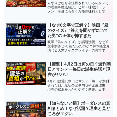
んずりはなぜ今注目されているのか？そ
の理由を徹底解説。ピザ・味噌汁・ラー
メン・刺身にも合う万能調味料として話
題に。甘みと辛さが共存する“名バイプレ
ーヤー香辛料”の魅力とおすすめの使い方
をまとめました。
【なぜ0文字で正解？】映画『君
エンタメ
のクイズ』“答えを聞かずに当て
た男”の正体が怖すぎた
映画『君のクイズ』が話題沸騰。なぜ“0
文字解答”が可能だったのか？神木隆之介
演じる天才クイズプレイヤーの異常すぎ
る能力や伏線、映画の見どころを徹底考
察。中村倫也との頭脳戦にも注目。
【衝撃】4月2日は何の日？週刊朝
その他
日とサンデー毎日の誕生秘話と現
在がヤバい
4月2日は週刊朝日とサンデー毎日が創刊
された日。最初の記事内容や誕生理由、
現在の状況をわかりやすく解説。日本の
週刊誌文化の原点とその変化が一目でわ
かる。
【知らないと損】ボーダレスの真
エンタメ
相まとめ！なぜ話題？理由と見ど
ころがエグい