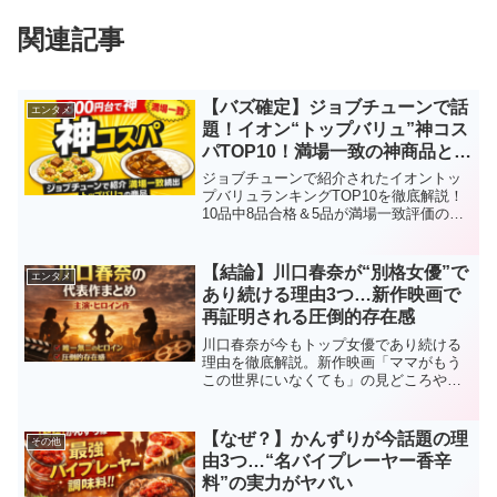
関連記事
【バズ確定】ジョブチューンで話
エンタメ
題！イオン“トップバリュ”神コス
パTOP10！満場一致の神商品と
は？
ジョブチューンで紹介されたイオントッ
プバリュランキングTOP10を徹底解説！
10品中8品合格＆5品が満場一致評価の神
コスパ商品とは？話題のおすすめ商品を
まとめてチェック！
【結論】川口春奈が“別格女優”で
エンタメ
あり続ける理由3つ…新作映画で
再証明される圧倒的存在感
川口春奈が今もトップ女優であり続ける
理由を徹底解説。新作映画「ママがもう
この世界にいなくても」の見どころや過
去の出演ドラマ・映画を西暦付きで紹
介。なぜここまで人気なのか、その真相
に迫る。
【なぜ？】かんずりが今話題の理
その他
由3つ…“名バイプレーヤー香辛
料”の実力がヤバい