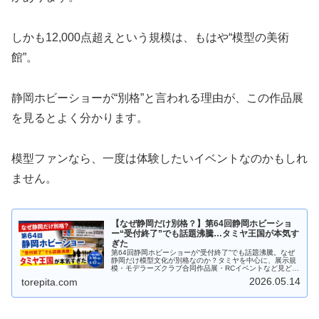
しかも12,000点超えという規模は、もはや“模型の美術
館”。
静岡ホビーショーが“別格”と言われる理由が、この作品展
を見るとよく分かります。
模型ファンなら、一度は体験したいイベントなのかもしれ
ません。
【なぜ静岡だけ別格？】第64回静岡ホビーショ
ー“受付終了”でも話題沸騰…タミヤ王国が本気す
ぎた
第64回静岡ホビーショーが“受付終了”でも話題沸騰。なぜ
静岡だけ模型文化が別格なのか？タミヤを中心に、展示規
模・モデラーズクラブ合同作品展・RCイベントなど見どこ
ろを徹底解説します。
2026.05.14
torepita.com