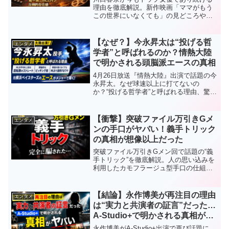
理由を徹底解説。新作映画「ママがもう
この世界にいなくても」の見どころや過
去の出演ドラマ・映画を西暦付きで紹
介。なぜここまで人気なのか、その真相
に迫る。
【なぜ？】今永昇太は“投げる哲
エンタメ
学者”と呼ばれるのか？情熱大陸
で明かされる頭脳派エースの真相
4月26日放送『情熱大陸』出演で話題の今
永昇太。なぜ球速以上に打てないの
か？“投げる哲学者”と呼ばれる理由、驚異
の回転数ストレート、頭脳的ピッチン
グ、横浜時代から続く凄さをわかりやす
く解説します。
【衝撃】突破ファイル万引きGメ
エンタメ
ンの手口がヤバい！義手トリック
の真相が想像以上だった
突破ファイル万引きGメン回で話題の“義
手トリック”を徹底解説。人の思い込みを
利用したカモフラージュ型手口の仕組み
やSNSの反応、見抜くポイントまでわか
りやすくまとめました。
【結論】永作博美が再注目の理由
エンタメ
は“実力と共演者の証言”だった…
A-Studio+で明かされる真相がヤ
バい
永作博美がA-Studio+出演で再び話題に。