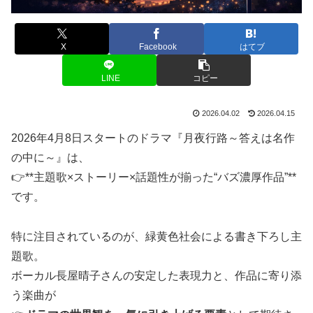
X
Facebook
はてブ
LINE
コピー
2026.04.02
2026.04.15
2026年4月8日スタートのドラマ『月夜行路～答えは名作
の中に～』は、
👉**主題歌×ストーリー×話題性が揃った“バズ濃厚作品”**
です。
特に注目されているのが、緑黄色社会による書き下ろし主
題歌。
ボーカル長屋晴子さんの安定した表現力と、作品に寄り添
う楽曲が