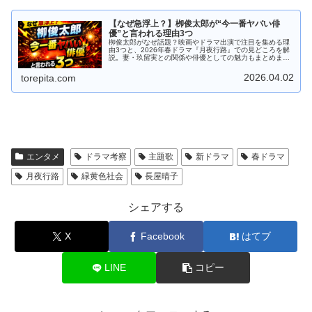
【なぜ急浮上？】栁俊太郎が“今一番ヤバい俳
優”と言われる理由3つ
栁俊太郎がなぜ話題？映画やドラマ出演で注目を集める理
由3つと、2026年春ドラマ『月夜行路』での見どころを解
説。妻・玖留実との関係や俳優としての魅力もまとめまし
た。
2026.04.02
torepita.com
エンタメ
ドラマ考察
主題歌
新ドラマ
春ドラマ
月夜行路
緑黄色社会
長屋晴子
シェアする
X
Facebook
はてブ
LINE
コピー