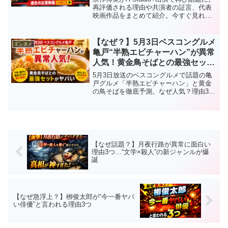
再評価される理由や共演者の証言、代表
映画作品をまとめて紹介。今すぐ見れる
視聴方法も掲載。
【なぜ？】5月3日ベスコングルメ
エンタメ
亀戸“半熟エビチャーハン”が異常
人気！黄金鳥そばとの最強セット
がヤバい
5月3日放送のベスコングルメで話題の亀
戸グルメ「半熟エビチャーハン」と黄金
の鳥そばを徹底予測。なぜ人気？理由3つ
と見どころ、バズる理由を完全解説。
【なぜ話題？】月夜行路が異常に面白い
理由3つ…“文学×殺人”の新ジャンルが爆
誕
【なぜ急浮上？】栁俊太郎が“今一番ヤバ
い俳優”と言われる理由3つ