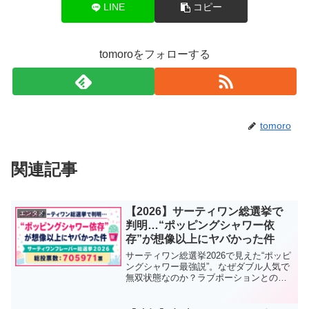
LINE
コピー
tomoroをフォローする
tomoro
関連記事
【2026】サーティワン総選挙で
エンタメ
判明…“ポッピングシャワー依
存”が想像以上にヤバかった件
サーティワン総選挙2026で見えた“ポッピ
ングシャワー最強説”。なぜダブル人気で
無双状態なのか？ラブポーションとの最
強組み合わせや、SNSで話題の理由、人
気フレーバーランキングまで徹底解説し