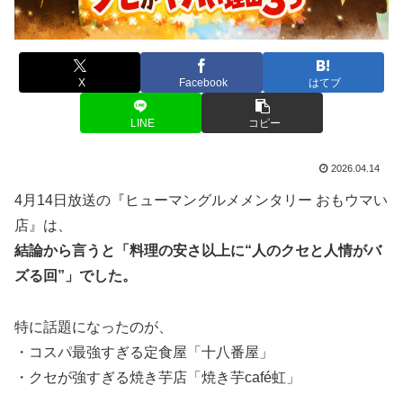
X
Facebook
はてブ
LINE
コピー
2026.04.14
4月14日放送の『ヒューマングルメメンタリー おもウマい
店』は、
結論から言うと「料理の安さ以上に“人のクセと人情がバ
ズる回”」でした。
特に話題になったのが、
・コスパ最強すぎる定食屋「十八番屋」
・クセが強すぎる焼き芋店「焼き芋café虹」