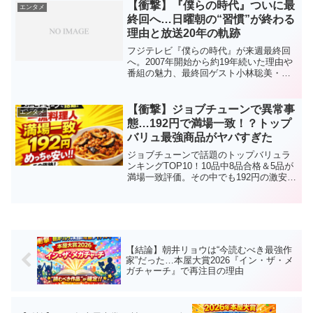
【衝撃】『僕らの時代』ついに最
エンタメ
終回へ…日曜朝の“習慣”が終わる
理由と放送20年の軌跡
フジテレビ『僕らの時代』が来週最終回
へ。2007年開始から約19年続いた理由や
番組の魅力、最終回ゲスト小林聡美・市
川実日子・片桐はいりの見どころを徹底
解説。日曜朝の“習慣”が終わる瞬間とは？
【衝撃】ジョブチューンで異常事
エンタメ
態…192円で満場一致！？トップ
バリュ最強商品がヤバすぎた
ジョブチューンで話題のトップバリュラ
ンキングTOP10！10品中8品合格＆5品が
満場一致評価。その中でも192円の激安商
品が衝撃的と話題に！リピーター続出の
理由を徹底解説！
【結論】朝井リョウは“今読むべき最強作
家”だった…本屋大賞2026『イン・ザ・メ
ガチャーチ』で再注目の理由