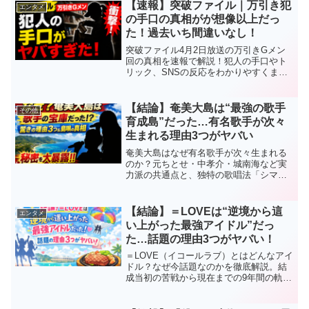
ます。
【速報】突破ファイル｜万引き犯
エンタメ
の手口の真相がが想像以上だっ
た！過去いち間違いなし！
突破ファイル4月2日放送の万引きGメン
回の真相を速報で解説！犯人の手口やト
リック、SNSの反応をわかりやすくまと
めました。
【結論】奄美大島は“最強の歌手
その他
育成島”だった…有名歌手が次々
生まれる理由3つがヤバい
奄美大島はなぜ有名歌手が次々生まれる
のか？元ちとせ・中孝介・城南海など実
力派の共通点と、独特の歌唱法「シマ
唄」の真相を徹底解説。奄美の音楽文化
の魅力と秘密に迫ります。
【結論】＝LOVEは“逆境から這
エンタメ
い上がった最強アイドル”だっ
た…話題の理由3つがヤバい！
＝LOVE（イコールラブ）とはどんなアイ
ドル？なぜ今話題なのかを徹底解説。結
成当初の苦戦から現在までの9年間の軌
跡、人気の理由3つ、アナザースカイの見
どころまでわかりやすく紹介します。