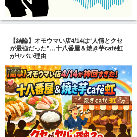
【結論】オモウマい店4/14は“人情とクセ
が最強だった”…十八番屋＆焼き芋café虹
がヤバい理由
エンタメ