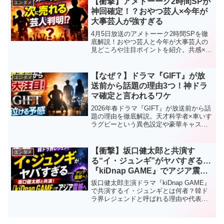
【衝撃】アメトーーク2時間SPが
エンタメ
神回確定！？おやつ芸人×今年が
大事芸人が強すぎる
4月5日放送のアメトーーク2時間SPを徹
底解説！おやつ芸人と今年が大事芸人の
見どころや注目ポイントを紹介。共感×ト
ーク力で神回濃厚な理由とは？
【なぜ？】ドラマ『GIFT』が放
エンタメ
送前から話題の理由3つ！神ドラ
マ確定と言われるワケ
2026年春ドラマ『GIFT』が放送前から話
題の理由を徹底解説。天才科学者×車いす
ラグビーという異色設定や豪華キャス
ト、見どころを予測ベースで紹介しま
す。
【衝撃】坂口健太郎と共演す
エンタメ
る“イ・ジュンギ”がヤバすぎる…
『kiDnap GAME』でアジア震撼
へ「韓ドラ界レジェンド」の声
坂口健太郎主演ドラマ『kiDnap GAME』
で共演するイ・ジュンギとは何者？韓ド
ラ界レジェンドと呼ばれる理由や代表
作、『麗』『悪の花』『王の男』など人
気作品をわかりやすく解説。アジアスタ
ー集結ドラマとして話題の理由も紹介し