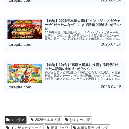
2026.04.14
torepita.com
【結論】2026年本屋大賞は“イン・ザ・メガチャ
ーチ”だった…なぜここまで話題？理由3つがヤバ
い
2026年本屋大賞は朝井リョウ『イン・ザ・メガチャーチ』
に決定。なぜここまで話題なのか？本屋大賞の仕組みから
作品の見どころ、選ばれた理由まで徹底解説。今読むべき
一冊がわかる。
2026.04.14
torepita.com
【結論】10代は“高級文房具に投資する時代”だ
った…話題の理由5つがヤバい
めざましテレビで話題の「10代のこだわり文房具」を徹底
解説。高級シャーペンが人気の理由、ジェットストリーム
の注目、ぬいぐるみペンケースや復活する消しゴムまで最
新トレンドをまとめました。
2026.04.15
torepita.com
エンタメ
2026年本屋大賞
おすすめ小説
インザメガチャーチ
朝井リョウ
本屋大賞ランキング