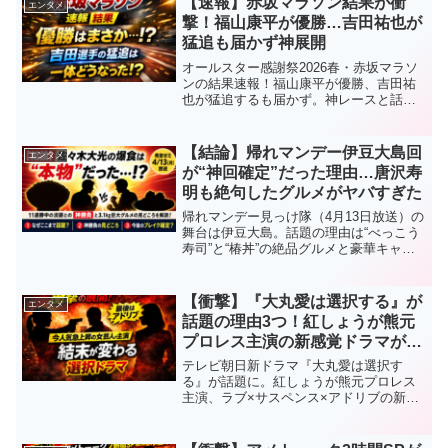
【速報】赤坂マラソン結果が衝
エンタメ
撃！福山康平が優勝…吉田祐也が
猛追も届かず神展開
オールスター感謝祭2026春・赤坂マラソ
ンの結果速報！福山康平が優勝、吉田祐
也が猛追するも届かず。神レースと話題
の展開を徹底まとめ！
【結論】帰れマンデー伊豆大島回
エンタメ
が“神回確定”だった理由…唐沢寿
明も絶句したグルメがヤバすぎた
帰れマンデー見っけ隊（4月13日放送）の
舞台は伊豆大島。話題の理由は“べっこう
寿司”と“椿丼”の絶品グルメと豪華キャス
トにあり。見どころや注目ポイント、な
ぜバズるのかを徹底解説します。
【衝撃】『大丸愛は選択する』が
エンタメ
話題の理由3つ！紅しょうが熊元
プロレス主演の新感覚ドラマがヤ
バい
テレビ朝日新ドラマ『大丸愛は選択す
る』が話題に。紅しょうが熊元プロレス
主演、ラブ×サスペンス×アドリブの新感
覚構成とは？結末が変わる“選択型ドラ
マ”の見どころを徹底解説。