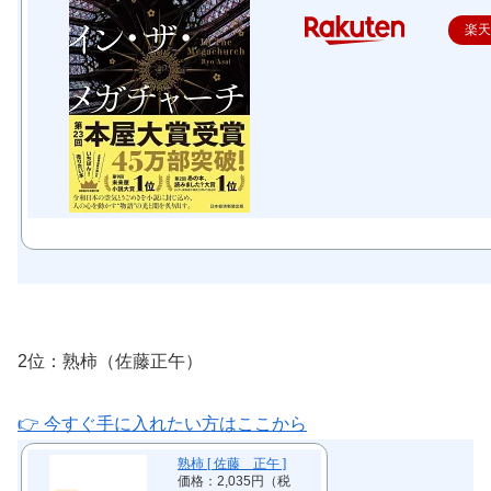
楽
2位：熟柿（佐藤正午）
👉 今すぐ手に入れたい方はここから
熟柿 [ 佐藤 正午 ]
価格：2,035円（税