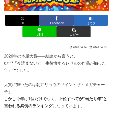
X
Facebook
はてブ
LINE
コピー
2026.04.14
2026.04.15
2026年の本屋大賞――結論から言うと、
👉 **「今読まないと一生後悔するレベルの作品が揃った
年」**でした。
大賞に輝いたのは朝井リョウの『イン・ザ・メガチャー
チ』。
しかし今年は1位だけでなく、
上位すべてが“当たり年”と
言われる異例のランキング
になっています。