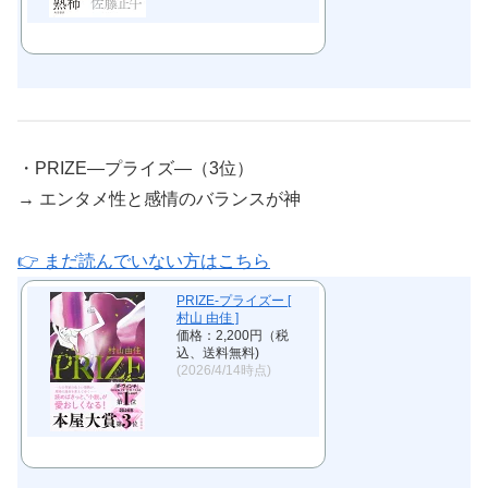
・PRIZE―プライズ―（3位）
→ エンタメ性と感情のバランスが神
👉 まだ読んでいない方はこちら
PRIZE-プライズー [
村山 由佳 ]
価格：2,200円（税
込、送料無料)
(2026/4/14時点)