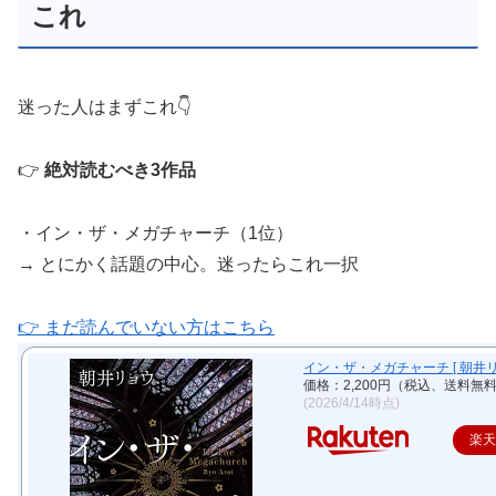
これ
迷った人はまずこれ👇
👉
絶対読むべき3作品
・イン・ザ・メガチャーチ（1位）
→ とにかく話題の中心。迷ったらこれ一択
👉 まだ読んでいない方はこちら
イン・ザ・メガチャーチ [ 朝井リ
価格：2,200円（税込、送料無料
(2026/4/14時点)
楽