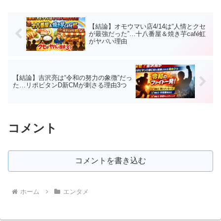
ます。
【結論】オモウマい店4/14は“人情とクセ
が最強だった”…十八番屋＆焼き芋café虹
がヤバい理由
【結論】吉沢亮は“令和の努力の象徴”だっ
た…リポビタンD新CMが刺さる理由3つ
コメント
コメントを書き込む
ホーム
エンタメ