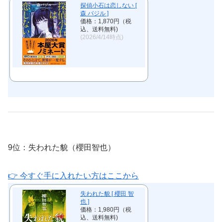
探偵小石は恋しない [
森 バジル ]
価格：1,870円（税
込、送料無料)
(2026/4/14時点)
9位：失われた貌（櫻田智也）
👉 今すぐ手に入れたい方はここから
失われた貌 [ 櫻田 智
也 ]
価格：1,980円（税
込、送料無料)