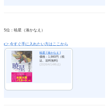
5位：暁星（湊かなえ）
👉 今すぐ手に入れたい方はここから
暁星 [ 湊かなえ ]
価格：1,980円（税
込、送料無料)
(2026/4/14時点)