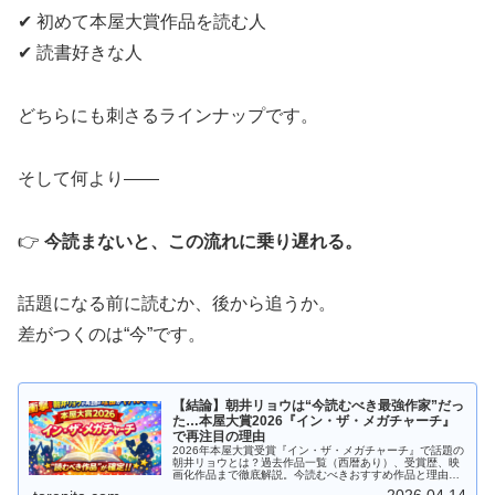
✔ 初めて本屋大賞作品を読む人
✔ 読書好きな人
どちらにも刺さるラインナップです。
そして何より――
👉
今読まないと、この流れに乗り遅れる。
話題になる前に読むか、後から追うか。
差がつくのは“今”です。
【結論】朝井リョウは“今読むべき最強作家”だっ
た…本屋大賞2026『イン・ザ・メガチャーチ』
で再注目の理由
2026年本屋大賞受賞『イン・ザ・メガチャーチ』で話題の
朝井リョウとは？過去作品一覧（西暦あり）、受賞歴、映
画化作品まで徹底解説。今読むべきおすすめ作品と理由も
紹介。