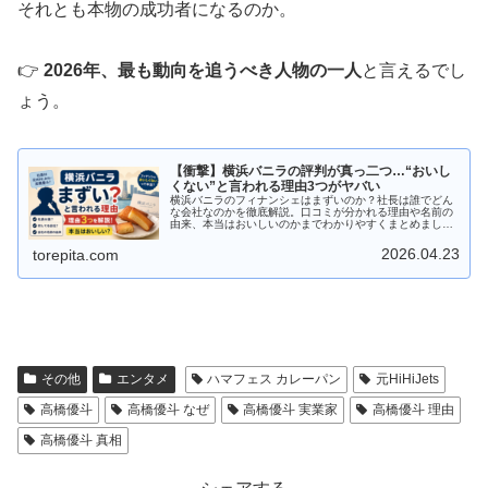
それとも本物の成功者になるのか。
👉
2026年、最も動向を追うべき人物の一人
と言えるでし
ょう。
【衝撃】横浜バニラの評判が真っ二つ…“おいし
くない”と言われる理由3つがヤバい
横浜バニラのフィナンシェはまずいのか？社長は誰でどん
な会社なのかを徹底解説。口コミが分かれる理由や名前の
由来、本当はおいしいのかまでわかりやすくまとめまし
た。
2026.04.23
torepita.com
その他
エンタメ
ハマフェス カレーパン
元HiHiJets
高橋優斗
高橋優斗 なぜ
高橋優斗 実業家
高橋優斗 理由
高橋優斗 真相