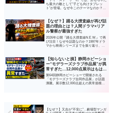
ー”がヤバい
ち最大の敵として“子ども向けタブレッ
ト”が登場。なぜ今このテーマなのか？佐
野勇人さん演じる新キャラ「スマーティ
ー・パンツ」にも注目しながら、現代社
会を映す衝撃の内容を徹底考察します。
【なぜ？】踊る大捜査線が再び話
エンタメ
題の理由とは？人間ドラマ×リア
ル警察が最強すぎた
2026年公開『踊る大捜査線N.E.W.』で再
び注目！なぜ今話題なのか？1997年ドラ
マから映画シリーズまでを振り返り、人
気の理由・見どころ・青島俊作の魅力を
わかりやすく解説します。
【知らないと損】静岡ホビーショ
その他
ー“モデラーズクラブ作品展”が異
常すぎた…12,000点展示はもはや
美術館レベル
第64回静岡ホビーショーで開催される
「モデラーズクラブ合同作品展」が話題
沸騰。展示数12,000点超えの異常規模と
は？ガンプラ・戦車・ジオラマ・鉄道模
型まで“世界最大級”と言われる理由を徹底
解説。
【なぜ？】又吉が“不安に”…劇場型マンガ