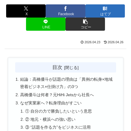
X
Facebook
はてブ
LINE
コピー
2026.04.23
2026.04.26
目次
結論：高橋優斗が話題の理由は「異例の転身×地域
密着ビジネス×仕掛け力」の3つ
高橋優斗は何者？元HiHi Jetsから社長へ
なぜ実業家へ？転身理由がすごい
① 自分の力で勝負したいという意思
② 地元・横浜への強い思い
③ “話題を作る力”をビジネスに活用