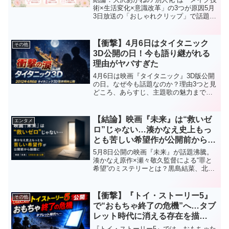
術×生活変化×意識改革」の3つが原因5月
3日放送の「おしゃれクリップ」で話題に
なるのが、大沢あかねの“メイクオフ”企
画。結論から言うと、彼女の「鏡に映る
自分じゃない」という発言の真相は、①
【衝撃】4月6日はタイタニック
その他
プロのメイク...
3D公開の日！今も語り継がれる
理由がヤバすぎた
4月6日は映画『タイタニック』3D版公開
の日。なぜ今も話題なのか？理由3つと見
どころ、あらすじ、主題歌の魅力まで完
全解説。知らないと損する名作の真相と
は？
【結論】映画『未来』は“救いゼ
エンタメ
ロ”じゃない…湊かなえ史上もっ
とも苦しい希望作が公開前から話
題に
5月8日公開の映画『未来』が話題沸騰。
湊かなえ原作×瀬々敬久監督による“罪と
希望”のミステリーとは？黒島結菜、北川
景子、松坂桃李ら豪華キャストの見どこ
ろや、公開前から注目される理由を徹底
解説。
【衝撃】『トイ・ストーリー5』
その他
で“おもちゃ終了の危機”へ…タブ
レット時代に消える存在を描
く“最も現代的なトイストーリ
『トイ・ストーリー5』では、おもちゃた