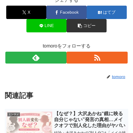
シェアする
X
Facebook
はてブ
LINE
コピー
tomoroをフォローする
tomoro
関連記事
【なぜ？】大沢あかね“鏡に映る
エンタメ
自分じゃない”発言の真相…メイ
クオフで別人化した理由がヤバい
結論：大沢あかねの“別人化”は「メイク技