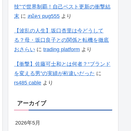
技”で世界制覇！自己ベスト更新の衝撃結
末
に
สมัคร pug555
より
【波乱の人生】坂口杏里は今どうして
る？母・坂口良子との関係と転機を徹底
おさらい
に
trading platform
より
【衝撃】佐藤可士和とは何者？“ブランド
を変える男”の実績が桁違いだった
に
rs485 cable
より
アーカイブ
2026年5月