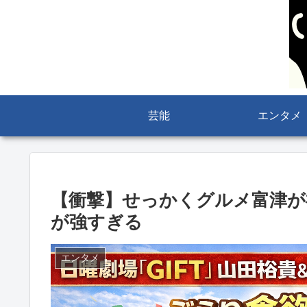
芸能
エンタメ
【衝撃】せっかくグルメ富津が
が強すぎる
エンタメ