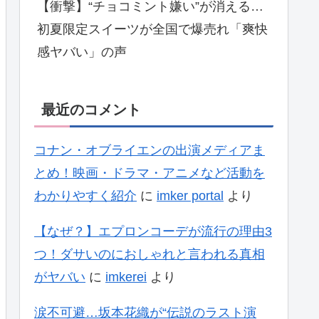
【衝撃】“チョコミント嫌い”が消える…
初夏限定スイーツが全国で爆売れ「爽快
感ヤバい」の声
最近のコメント
コナン・オブライエンの出演メディアま
とめ！映画・ドラマ・アニメなど活動を
わかりやすく紹介
に
imker portal
より
【なぜ？】エプロンコーデが流行の理由3
つ！ダサいのにおしゃれと言われる真相
がヤバい
に
imkerei
より
涙不可避…坂本花織が“伝説のラスト演