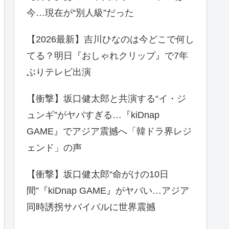
今…現在が“別人級”だった
【2026最新】吉川ひなのは今どこで何し
てる？明日『おしゃれクリップ』で7年
ぶりテレビ出演
【衝撃】坂口健太郎と共演する“イ・ジ
ュンギ”がヤバすぎる…『kiDnap
GAME』でアジア震撼へ「韓ドラ界レジ
ェンド」の声
【衝撃】坂口健太郎“命がけの10日
間”『kiDnap GAME』がヤバい…アジア
同時誘拐サバイバルに世界震撼