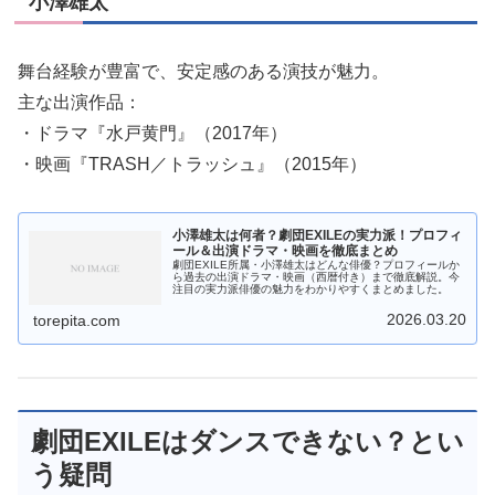
小澤雄太
舞台経験が豊富で、安定感のある演技が魅力。
主な出演作品：
・ドラマ『水戸黄門』（2017年）
・映画『TRASH／トラッシュ』（2015年）
小澤雄太は何者？劇団EXILEの実力派！プロフィ
ール＆出演ドラマ・映画を徹底まとめ
劇団EXILE所属・小澤雄太はどんな俳優？プロフィールか
ら過去の出演ドラマ・映画（西暦付き）まで徹底解説。今
注目の実力派俳優の魅力をわかりやすくまとめました。
2026.03.20
torepita.com
劇団EXILEはダンスできない？とい
う疑問