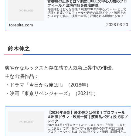
青柳翔の正体とは？劇団EXILEの中心人物のプロ
フィールと出演作品を徹底解説
青柳翔とはどんな俳優？劇団EXILEの中心メンバーとして
活躍する彼のプロフィールや過去の出演ドラマ・映画をわ
かりやすく解説。演技力が高く評価される理由にも迫りま
す。
2026.03.20
torepita.com
鈴木伸之
爽やかなルックスと存在感で人気急上昇中の俳優。
主な出演作品：
・ドラマ『今日から俺は!!』（2018年）
・映画『東京リベンジャーズ』（2021年）
【2026年最新】鈴木伸之は何者？プロフィール
＆出演ドラマ・映画一覧｜濱田岳バディ役で再ブ
レイク
2026年4月17日スタートのテレ東ドラマ9「刑事、ふりだ
しに戻る」で濱田岳のバディ役を務める鈴木伸之に注目。
プロフィールやこれまでの出演ドラマ・映画（西暦付き）
をわかりやすく解説します。