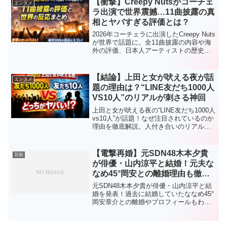
【衝撃】Creepy Nutsがコーチェ
エンタメ
ラ出演で世界震撼…11曲披露の真
相とヤバすぎる評価とは？
2026年コーチェラに出演したCreepy Nuts
が世界で話題に。全11曲披露の内容や海
外の評価、日本人アーティストの歴史、
なぜここまで注目されているのかをわか
りやすく解説します。
【結論】上田と女が吠える夜が話
エンタメ
題の理由は？“LINE友だち1000人
VS10人”のリアルが刺さる神回
上田と女が吠える夜の“LINE友だち1000人
vs10人”が話題！なぜ注目されているのか
理由を徹底解説。人付き合いのリアルや
見どころ、共感ポイントをわかりやすく
まとめました。
【電撃再婚】元SDN48木本夕貴
芸能
が俳優・山内涼平と結婚！元夫な
なめ45°岡安との離婚理由も徹底
解説
元SDN48木本夕貴が俳優・山内涼平と結
婚を発表！過去に結婚していたななめ45°
岡安章介との離婚やプロフィールもわか
りやすく解説。再婚の真相と世間の反応
をまとめました。