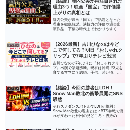
【結論】瀧内公美が再注目された
芸能
理由3つ！映画『国宝』で評価爆
上がりの真相とは
瀧内公美が映画『国宝』で話題となった
理由を徹底解説。演技力の評価や過去出
演作品、下積み時代までわかりやすくま
とめました。
【2026最新】吉川ひなのは今ど
エンタメ
こで何してる？明日『おしゃれク
リップ』で7年ぶりテレビ出演
吉川ひなのが7年ぶりに『おしゃれクリッ
プ』出演で話題沸騰。現在は沖縄で3児を
育てるママに？結婚、子供、若い頃、プ
ロフィール、代表作、出演ドラマ、経歴
まで2026年最新情報をわかりやすくまと
めました。
【結論】今回の勝者はLDH！
エンタメ
Snow Man敗北の衝撃展開にSNS
騒然
それスノダンスバトルでLDHが勝利！
Snow Man敗北の理由とは？BTS参戦で流
れが変わった神回の見どころ・勝敗の分
かれ目・SNSの反応を徹底解説。