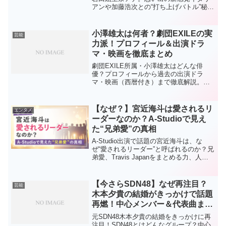
アンや加藤浩次との“打ち上げバトル”秘話
とは？退社後初告白の真相や話題の理由3
つをわかりやすく解説します。
小澤雄太は何者？劇団EXILEの実
芸能
力派！プロフィール＆出演ドラ
マ・映画を徹底まとめ
劇団EXILE所属・小澤雄太はどんな俳
優？プロフィールから過去の出演ドラ
マ・映画（西暦付き）まで徹底解説。今
注目の実力派俳優の魅力をわかりやすく
まとめました。
【なぜ？】宮近海斗は愛されるリ
エンタメ
ーダーなのか？A-Studioで見え
た“兄弟愛”の真相
A-Studio出演で話題の宮近海斗は、な
ぜ“愛されるリーダー”と呼ばれるのか？兄
弟愛、Travis Japanをまとめる力、人を
惹きつける魅力の理由3つを徹底解説。放
送前に見どころも予習！
【今さらSDN48】なぜ再注目？
芸能
木本夕貴の結婚がきっかけで話題
再燃！中心メンバー＆代表曲まと
め
元SDN48木本夕貴の結婚をきっかけに再
注目！SDN48とはどんなグループ？中心