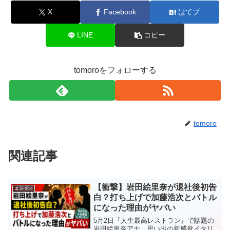
X
Facebook
はてブ
LINE
コピー
tomoroをフォローする
tomoro
関連記事
【衝撃】岩田絵里奈が退社後初告
エンタメ
白？打ち上げで加藤浩次とバトル
になった理由がヤバい
5月2日『人生最高レストラン』で話題の
岩田絵里奈アナ。思い出の新感覚イタリ