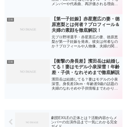
メンバーや代表曲、再評価される理由を
わかりやすく解説します。
【第一子妊娠】赤星憲広の妻・徳
芸能
原恵梨とは何者？プロフィール＆
夫婦の素顔を徹底解説！
元プロ野球選手・赤星憲広の妻、徳原恵
梨が第一子妊娠を発表。彼女は何者なの
か？プロフィールや人物像、夫婦の関係
性まで分かりやすく解説します。
【衝撃の身長差】濱田岳は結婚し
芸能
てる！妻はモデル小泉深雪！年齢
差・子供・なれそめまで徹底解説
濱田岳は結婚してる？妻はモデルの小泉
深雪。身長差19cm・年齢差9歳の話題の
夫婦のなれそめや子供情報までわかりや
すく解説！
劇団EXILEの正体とは？活動内容からメ
ンバーの出演作品まで一気にわかる完全
ガイド