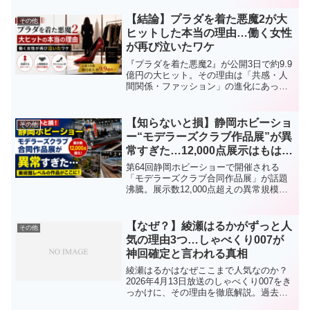
味」も登場。なぜここまで人気なのか、
理由をわかりやすく解説します。
【結論】プラダを着た悪魔2が大
その他
ヒットした本当の理由…働く女性
が再び泣いたワケ
『プラダを着た悪魔2』が公開3日で約9.9
億円の大ヒット。その理由は「共感・人
間関係・ファッション」の進化にあっ
た。働く女性が再び泣いた理由やSNSの
反応、見どころを徹底解説。
【知らないと損】静岡ホビーショ
その他
ー“モデラーズクラブ作品展”が異
常すぎた…12,000点展示はもはや
美術館レベル
第64回静岡ホビーショーで開催される
「モデラーズクラブ合同作品展」が話題
沸騰。展示数12,000点超えの異常規模と
は？ガンプラ・戦車・ジオラマ・鉄道模
型まで“世界最大級”と言われる理由を徹底
解説。
【なぜ？】綾瀬はるかがずっと人
その他
気の理由3つ…しゃべくり007が
神回確定と言われる真相
綾瀬はるかはなぜここまで人気なのか？
2026年4月13日放送のしゃべくり007をき
っかけに、その理由を徹底解説。過去の
出演ドラマ・映画も西暦付きでまとめて