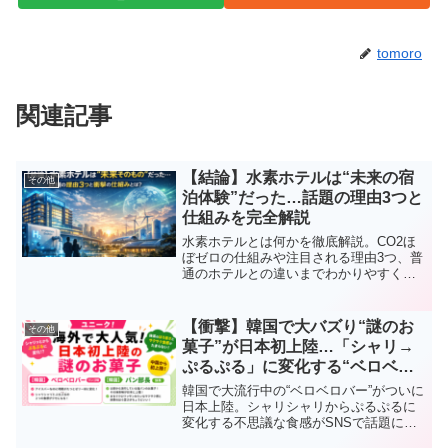
tomoro
関連記事
【結論】水素ホテルは“未来の宿
その他
泊体験”だった…話題の理由3つと
仕組みを完全解説
水素ホテルとは何かを徹底解説。CO2ほ
ぼゼロの仕組みや注目される理由3つ、普
通のホテルとの違いまでわかりやすく紹
介。なぜ今話題なのかが一発で理解でき
ます。
【衝撃】韓国で大バズり“謎のお
その他
菓子”が日本初上陸…「シャリ→
ぷるぷる」に変化する“ベロベロ
バー”がクセになる
韓国で大流行中の“ベロベロバー”がついに
日本上陸。シャリシャリからぷるぷるに
変化する不思議な食感がSNSで話題に。
さらに塩パン風スナック「パン部長 抹茶