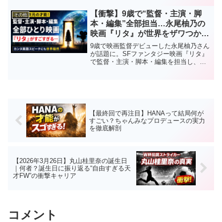
いるので、見どころが一発でわかる完全
ガイド。
【衝撃】9歳で“監督・主演・脚
その他
本・編集”全部担当…永尾柚乃の
映画『リタ』が世界をザワつかせ
る理由3つ
9歳で映画監督デビューした永尾柚乃さん
が話題に。SFファンタジー映画『リタ』
で監督・主演・脚本・編集を担当し、カ
ンヌで英語スピーチまで披露。なぜここ
まで注目されるのか、その理由を徹底解
説します。
【最終回で再注目】HANAって結局何が
すごい？ちゃんみなプロデュースの実力
を徹底解剖
【2026年3月26日】丸山桂里奈の誕生日
｜何者？誕生日に振り返る“自由すぎる天
才FW”の衝撃キャリア
コメント