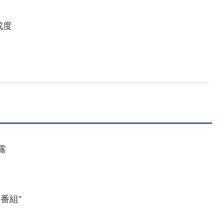
成度
露
番組”