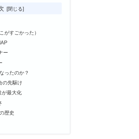
次
ここがすごかった）
AP
ナー
ー
になったのか？
合の先駆け
個性が最大化
さ
ての歴史