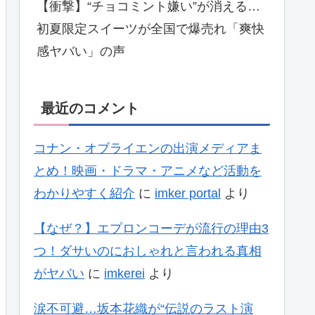
【衝撃】“チョコミント嫌い”が消える…
初夏限定スイーツが全国で爆売れ「爽快
感ヤバい」の声
最近のコメント
コナン・オブライエンの出演メディアま
とめ！映画・ドラマ・アニメなど活動を
わかりやすく紹介
に
imker portal
より
【なぜ？】エプロンコーデが流行の理由3
つ！ダサいのにおしゃれと言われる真相
がヤバい
に
imkerei
より
涙不可避…坂本花織が“伝説のラスト演