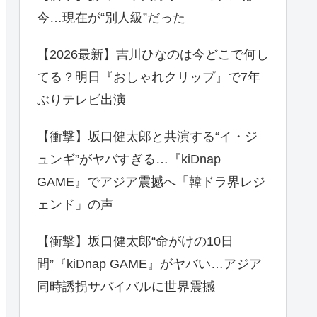
今…現在が“別人級”だった
【2026最新】吉川ひなのは今どこで何し
てる？明日『おしゃれクリップ』で7年
ぶりテレビ出演
【衝撃】坂口健太郎と共演する“イ・ジ
ュンギ”がヤバすぎる…『kiDnap
GAME』でアジア震撼へ「韓ドラ界レジ
ェンド」の声
【衝撃】坂口健太郎“命がけの10日
間”『kiDnap GAME』がヤバい…アジア
同時誘拐サバイバルに世界震撼