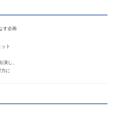
なす企画
ヒット
出演し、
響力に