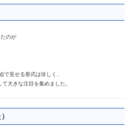
したのが
、
組で見せる形式は珍しく、
として大きな注目を集めました。
た）