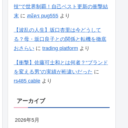
技”で世界制覇！自己ベスト更新の衝撃結
末
に
สมัคร pug555
より
【波乱の人生】坂口杏里は今どうして
る？母・坂口良子との関係と転機を徹底
おさらい
に
trading platform
より
【衝撃】佐藤可士和とは何者？“ブランド
を変える男”の実績が桁違いだった
に
rs485 cable
より
アーカイブ
2026年5月