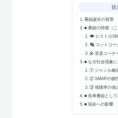
目
番組誕生の背景
■ 番組の特徴（
🍽 ビストロSM
🎭 コントコー
🎤 音楽コーナ
■ なぜ社会現象
① ジャンル融
② SMAPの
③ 視聴率の強
■ 長寿番組とし
■ 現在への影響