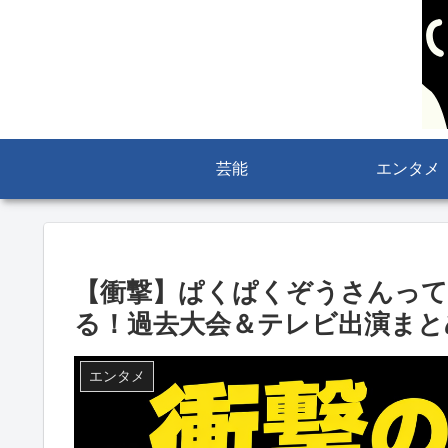
芸能
エンタメ
【衝撃】ぱくぱくぞうさんって
る！過去大会＆テレビ出演まと
エンタメ