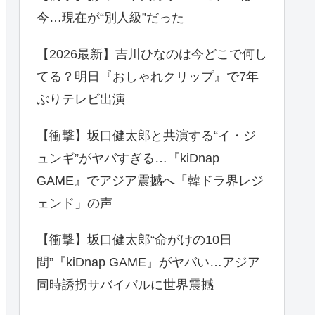
今…現在が“別人級”だった
【2026最新】吉川ひなのは今どこで何し
てる？明日『おしゃれクリップ』で7年
ぶりテレビ出演
【衝撃】坂口健太郎と共演する“イ・ジ
ュンギ”がヤバすぎる…『kiDnap
GAME』でアジア震撼へ「韓ドラ界レジ
ェンド」の声
【衝撃】坂口健太郎“命がけの10日
間”『kiDnap GAME』がヤバい…アジア
同時誘拐サバイバルに世界震撼