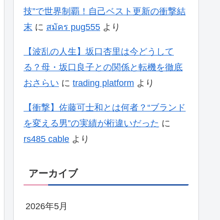
技”で世界制覇！自己ベスト更新の衝撃結
末
に
สมัคร pug555
より
【波乱の人生】坂口杏里は今どうして
る？母・坂口良子との関係と転機を徹底
おさらい
に
trading platform
より
【衝撃】佐藤可士和とは何者？“ブランド
を変える男”の実績が桁違いだった
に
rs485 cable
より
アーカイブ
2026年5月