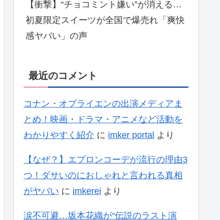
【衝撃】“チョコミント嫌い”が消える…
初夏限定スイーツが全国で爆売れ「爽快
感ヤバい」の声
最近のコメント
コナン・オブライエンの出演メディアま
とめ！映画・ドラマ・アニメなど活動を
わかりやすく紹介
に
imker portal
より
【なぜ？】エプロンコーデが流行の理由3
つ！ダサいのにおしゃれと言われる真相
がヤバい
に
imkerei
より
涙不可避…坂本花織が“伝説のラスト演