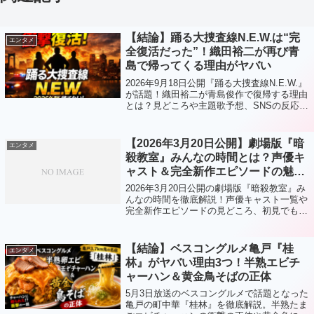
【結論】踊る大捜査線N.E.W.は“完
エンタメ
全復活だった”！織田裕二が再び青
島で帰ってくる理由がヤバい
2026年9月18日公開『踊る大捜査線N.E.W.』
が話題！織田裕二が青島俊作で復帰する理由
とは？見どころや主題歌予想、SNSの反応ま
で徹底解説。公開前からバズる理由を完全網
羅！
【2026年3月20日公開】劇場版『暗
エンタメ
殺教室』みんなの時間とは？声優キ
ャスト＆完全新作エピソードの魅力
まとめ！
2026年3月20日公開の劇場版『暗殺教室』み
んなの時間を徹底解説！声優キャスト一覧や
完全新作エピソードの見どころ、初見でも楽
しめるポイントまでわかりやすく紹介しま
す。
【結論】ベスコングルメ亀戸『桂
エンタメ
林』がヤバい理由3つ！半熟エビチ
ャーハン＆黄金鳥そばの正体
5月3日放送のベスコングルメで話題となった
亀戸の町中華『桂林』を徹底解説。半熟たま