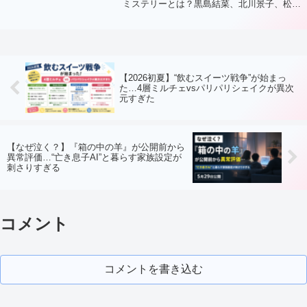
ミステリーとは？黒島結菜、北川景子、松坂
桃李ら豪華キャストの見どころや、公開前か
ら注目される理由を徹底解説。
【2026初夏】“飲むスイーツ戦争”が始まっ
た…4層ミルチェvsパリパリシェイクが異次
元すぎた
【なぜ泣く？】『箱の中の羊』が公開前から
異常評価…“亡き息子AI”と暮らす家族設定が
刺さりすぎる
コメント
コメントを書き込む