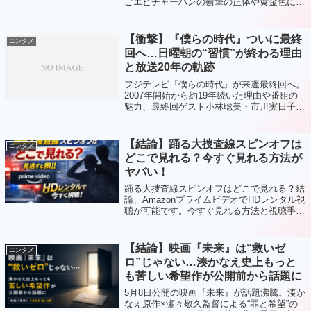
ごエビチャーハンの衝撃の正体や黄金色に輝
く鳥そばの魅力、なぜここまでバズっている
のか理由をわかりやすくまとめました。
【衝撃】『僕らの時代』ついに最終
エンタメ
回へ…日曜朝の“習慣”が終わる理由
と放送20年の軌跡
フジテレビ『僕らの時代』が来週最終回へ。
2007年開始から約19年続いた理由や番組の
魅力、最終回ゲスト小林聡美・市川実日子・
片桐はいりの見どころを徹底解説。日曜朝
の“習慣”が終わる瞬間とは？
【結論】踊る大捜査線スピンオフは
エンタメ
どこで見れる？今すぐ見れる方法が
ヤバい！
踊る大捜査線スピンオフはどこで見れる？結
論、AmazonプライムビデオでHDレンタル視
聴が可能です。今すぐ見れる方法と視聴手順
をわかりやすく解説します。
【結論】映画『未来』は“救いゼ
エンタメ
ロ”じゃない…湊かなえ史上もっと
も苦しい希望作が公開前から話題に
5月8日公開の映画『未来』が話題沸騰。湊か
なえ原作×瀬々敬久監督による“罪と希望”の