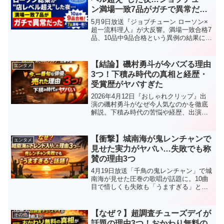
ン満場一致7品がガチで異常だっ
た
5月9日放送『ジョブチューン ローソン×
超一流料理人』が大反響。満場一致合格7
品、10品中9品合格という異例の結果に
SNS騒然。塩昆布と沢庵おにぎり、盛岡
風冷麺、新宿中村屋監修カツカレーな
ど“店レベル超え”と話題の商品を徹底解説
【結論】磯村勇斗が今バズる理由
エンタメ
します。
3つ！下積み時代の真相と経歴・
受賞歴がヤバすぎた
2026年4月12日『おしゃれクリップ』出
演の磯村勇斗がなぜ今人気なのかを徹底
解説。下積み時代の苦悩や経歴、出演作
品、受賞歴まで完全網羅。ブレイクの理
由3つがわかる！
【衝撃】城南海が鬼レンチャンで
エンタメ
見せた実力がヤバい…失敗でも称
賛の理由3つ
4月19日放送「千鳥の鬼レンチャン」で城
南海が見せた圧巻の歌唱が話題に。10曲
目で惜しくも失敗も「うますぎる」と絶
賛の声続出。その理由や結果、今後のブ
レイクの可能性を徹底解説。
【なぜ？】超調査チューズデイが
その他
話題の理由3つ！おかわり無料の