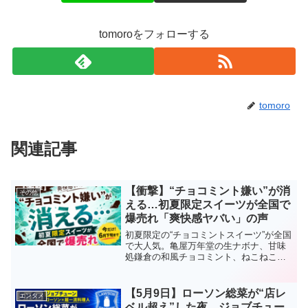
tomoroをフォローする
tomoro
関連記事
【衝撃】“チョコミント嫌い”が消
その他
える…初夏限定スイーツが全国で
爆売れ「爽快感ヤバい」の声
初夏限定の“チョコミントスイーツ”が全国
で大人気。亀屋万年堂の生ナボナ、甘味
処鎌倉の和風チョコミント、ねこねこ食
パンなど話題商品を徹底解説。「チョコ
ミント嫌いでも食べやすい」とSNSで話
題の理由とは？
【5月9日】ローソン総菜が“店レ
エンタメ
ベル超え”した夜…ジョブチュー