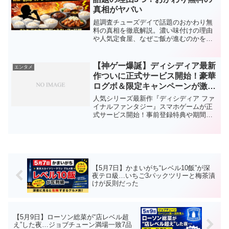
真相がヤバい
超調査チューズデイで話題のおかわり無
料の真相を徹底解説。濃い味付けの理由
や人気定食屋、なぜご飯が進むのかをわ
かりやすくまとめました。
【神ゲー爆誕】ディシディア最新
エンタメ
作ついに正式サービス開始！豪華
ログボ＆限定キャンペーンが激ア
ツすぎる！
人気シリーズ最新作『ディシディア ファ
イナルファンタジー』スマホゲームが正
式サービス開始！事前登録特典や期間限
定ログインボーナス、プレゼントキャン
ペーンの内容を分かりやすく解説しま
す。
【5月7日】かまいがち“レベル10飯”が深
夜テロ級…いちご3パックツリーと梅茶漬
けが反則だった
【5月9日】ローソン総菜が“店レベル超
え”した夜…ジョブチューン満場一致7品