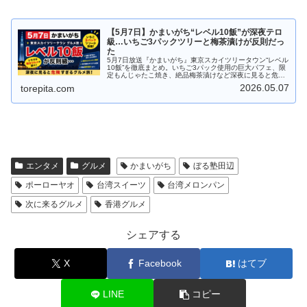
【5月7日】かまいがち“レベル10飯”が深夜テロ
級…いちご3パックツリーと梅茶漬けが反則だっ
た
5月7日放送『かまいがち』東京スカイツリータウン“レベル
10飯”を徹底まとめ。いちご3パック使用の巨大パフェ、限
定もんじゃたこ焼き、絶品梅茶漬けなど深夜に見ると危険
すぎる話題グルメを紹介します。
2026.05.07
torepita.com
エンタメ
グルメ
かまいがち
ぼる塾田辺
ポーローヤオ
台湾スイーツ
台湾メロンパン
次に来るグルメ
香港グルメ
シェアする
X
Facebook
はてブ
LINE
コピー