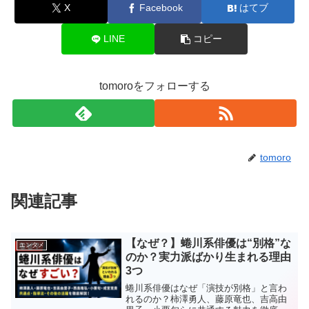
X
Facebook
はてブ
LINE
コピー
tomoroをフォローする
tomoro
関連記事
【なぜ？】蜷川系俳優は“別格”な
エンタメ
のか？実力派ばかり生まれる理由
3つ
蜷川系俳優はなぜ「演技が別格」と言わ
れるのか？柿澤勇人、藤原竜也、吉高由