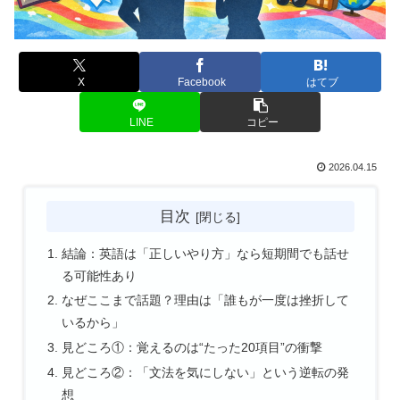
X
Facebook
はてブ
LINE
コピー
2026.04.15
目次
結論：英語は「正しいやり方」なら短期間でも話せ
る可能性あり
なぜここまで話題？理由は「誰もが一度は挫折して
いるから」
見どころ①：覚えるのは“たった20項目”の衝撃
見どころ②：「文法を気にしない」という逆転の発
想