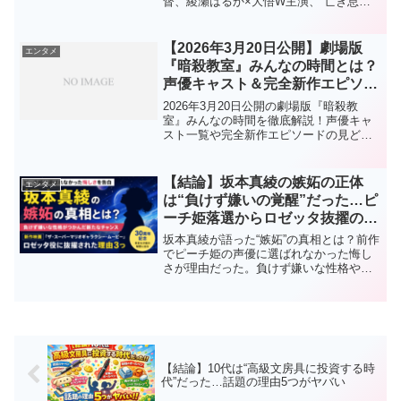
督、綾瀬はるか×大悟W主演、“亡き息子
AI”と暮らす家族設定がなぜここまで刺さ
るのか、見どころやカンヌ出品の注目点
もまとめました。
【2026年3月20日公開】劇場版
エンタメ
『暗殺教室』みんなの時間とは？
声優キャスト＆完全新作エピソー
ドの魅力まとめ！
2026年3月20日公開の劇場版『暗殺教
室』みんなの時間を徹底解説！声優キャ
スト一覧や完全新作エピソードの見どこ
ろ、初見でも楽しめるポイントまでわか
りやすく紹介します。
【結論】坂本真綾の嫉妬の正体
エンタメ
は“負けず嫌いの覚醒”だった…ピ
ーチ姫落選からロゼッタ抜擢の真
相
坂本真綾が語った“嫉妬”の真相とは？前作
でピーチ姫の声優に選ばれなかった悔し
さが理由だった。負けず嫌いな性格やロ
ゼッタ役抜擢との関係、30周年の意味ま
で徹底解説
【結論】10代は“高級文房具に投資する時
代”だった…話題の理由5つがヤバい