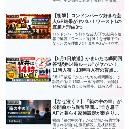
里子、小栗旬らに共通する魅力を徹底解
説。蜷川幸雄流の厳しい演出術、その後
の圧倒的活躍まで“理由3つ”でわかりやす
くまとめました。
【衝撃】ロンドンハーツ好きな芸
エンタメ
人GP結果がヤバい！ワースト1の
真相と理由3つ
ロンドンハーツ好きな芸人GPの結果を速
報で解説！ワースト1は誰？なぜ最下位に
なったのか理由3つと真相をわかりやすく
まとめました。ランキング一覧や話題の
理由も紹介。
【5月1日放送】かまいたち瞬間回
エンタメ
答“駅弁14時ルール”がヤバい！
11時入荷→13時再入荷の盲点と
は
5月1日放送「かまいたちの瞬間回答」で
話題の“駅弁14時ルール”を解説。結論は
14時が最も買える時間帯。11時入荷→13
時再入荷→14時が狙い目になる理由3つを
わかりやすく紹介。売り切れ回避したい
人必見。
【なぜ泣く？】『箱の中の羊』が
エンタメ
公開前から異常評価…“亡き息子
AI”と暮らす家族設定が刺さりす
ぎる
映画『箱の中の羊』が公開前から異常評
価される理由を徹底解説。是枝裕和監