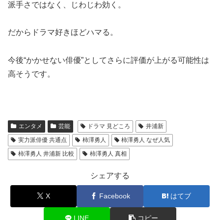
派手さではなく、じわじわ効く。
だからドラマ好きほどハマる。
今後“かかせない俳優”としてさらに評価が上がる可能性は
高そうです。
エンタメ
芸能
ドラマ 見どころ
井浦新
実力派俳優 共通点
柿澤勇人
柿澤勇人 なぜ人気
柿澤勇人 井浦新 比較
柿澤勇人 真相
シェアする
X
Facebook
はてブ
LINE
コピー