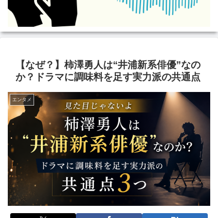
【なぜ？】柿澤勇人は“井浦新系俳優”なの
か？ドラマに調味料を足す実力派の共通点
エンタメ