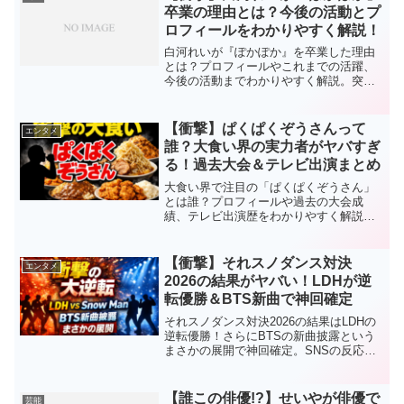
卒業の理由とは？今後の活動とプ
ロフィールをわかりやすく解説！
白河れいが『ぽかぽか』を卒業した理由
とは？プロフィールやこれまでの活躍、
今後の活動までわかりやすく解説。突然
の卒業の背景と今後の注目ポイントを徹
底まとめ！
【衝撃】ぱくぱくぞうさんって
エンタメ
誰？大食い界の実力者がヤバすぎ
る！過去大会＆テレビ出演まとめ
大食い界で注目の「ぱくぱくぞうさん」
とは誰？プロフィールや過去の大会成
績、テレビ出演歴をわかりやすく解説。
実力派フードファイターの魅力を徹底ま
とめ！
【衝撃】それスノダンス対決
エンタメ
2026の結果がヤバい！LDHが逆
転優勝＆BTS新曲で神回確定
それスノダンス対決2026の結果はLDHの
逆転優勝！さらにBTSの新曲披露という
まさかの展開で神回確定。SNSの反応や
勝敗の分かれ目を徹底解説。
【誰この俳優!?】せいやが俳優で
芸能