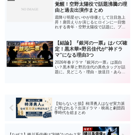
覚醒！空野太陽役で話題沸騰の理
由と過去出演作まとめ
霜降り明星せいやが俳優として注目急上
昇！唐田えりか演じるヒロインに一目惚
れする青年・空野太陽役で話題に。プロ
フィールや過去の出演ドラマ・映画、芸
人としての活躍まで一気に解説！
【結論】『銀河の一票』はバズ確
エンタメ
定！黒木華×野呂佳代が“神ドラ
マ”になる理由3つ
2026年春ドラマ『銀河の一票』は面白
い？黒木華と野呂佳代の異色タッグが話
題に。見どころ・理由・放送日・あらす
じを結論先出しで徹底解説。バズ確定ド
ラマの全貌とは？
【知らないと損】柿澤勇人はなぜ実力派
と呼ばれる？出演ドラマ・映画と劇団四
季時代を総まとめ
【なぜ？】蜷川系俳優は“別格”なのか？実