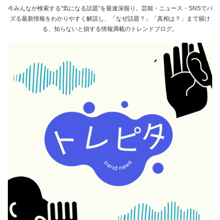
今みんなが検索する“気になる話題”を最速深掘り。芸能・ニュース・SNSでバ
ズる最新情報をわかりやすく解説し、「なぜ話題？」「真相は？」まで届け
る、知らないと損する情報満載のトレンドブログ。