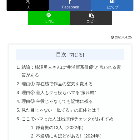
X
Facebook
はてブ
LINE
コピー
2026.04.25
目次
結論：柿澤勇人さんは“井浦新系俳優”と言われる素
質がある
理由① 存在感で作品の空気を変える
理由② 善人もクセ役もハマる“振れ幅”
理由③ 主役じゃなくても記憶に残る
見た目じゃない「似てる」の正体とは？
ここでハマった人は出演作チェックがおすすめ
鎌倉殿の13人（2022年）
不適切にもほどがある!（2024年）