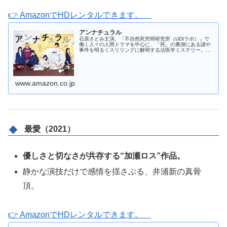
👉 AmazonでHDレンタルできます。
アンナチュラル
石原さとみ主演。「不自然死究明研究所（UDIラボ）」で
働く人々の人間ドラマを中心に、「死」の裏側にある謎や
事件を明るくスリリングに解明する法医学ミステリー。
(C)TBSスパークル／TBS
www.amazon.co.jp
最愛（2021）
優しさと切なさが共存する“加瀬ロス”作品。
静かな演技だけで感情を揺さぶる、井浦新の真骨
頂。
👉 AmazonでHDレンタルできます。