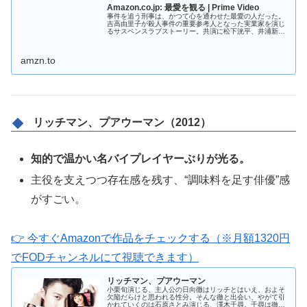
Amazon.co.jp: 最愛を観る | Prime Video
事件を追う刑事は、かつて心を通わせた最愛の人だった。
吉高由里子が殺人事件の重要参考人となった実業家を演じ
るサスペンスラブストーリー。共演に松下洸平、井浦新ほ
か。(C)TBSスパークル／TBS
amzn.to
リッチマン、プアウーマン（2012）
知的で温かい名バイプレイヤーぶりが光る。
主役を支えつつ存在感を残す、“調味料を足す俳優”感
がすごい。
👉 今すぐAmazonで作品をチェックする（※月額1320円
でFODチャンネルにて視聴できます）
リッチマン、プアウーマン
小栗旬演じる、主人公の日向徹はリッチとはいえ、およそ
欠陥だらけと思われる性分。そんな徹と出会い、やがて引
かれていくのは石原さとみ演じる、澤木千尋。千尋は徹