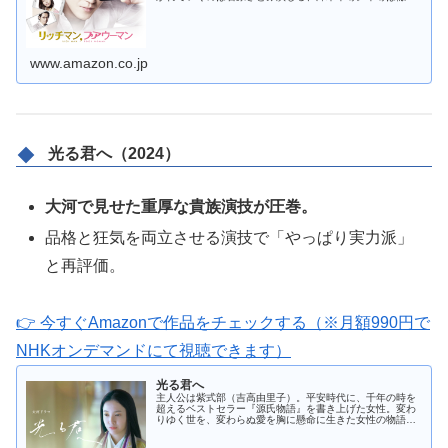
に、これまで出会った人たちは誰も持ち合わせることのな
かった純粋さと、それゆえの孤独を感...
www.amazon.co.jp
光る君へ（2024）
大河で見せた重厚な貴族演技が圧巻。
品格と狂気を両立させる演技で「やっぱり実力派」
と再評価。
👉 今すぐAmazonで作品をチェックする（※月額990円で
NHKオンデマンドにて視聴できます）
光る君へ
主人公は紫式部（吉高由里子）。平安時代に、千年の時を
超えるベストセラー『源氏物語』を書き上げた女性。変わ
りゆく世を、変わらぬ愛を胸に懸命に生きた女性の物語。
(C)NHK