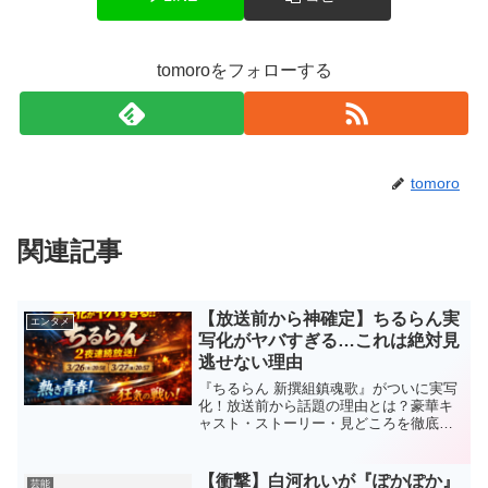
tomoroをフォローする
tomoro
関連記事
【放送前から神確定】ちるらん実
エンタメ
写化がヤバすぎる…これは絶対見
逃せない理由
『ちるらん 新撰組鎮魂歌』がついに実写
化！放送前から話題の理由とは？豪華キ
ャスト・ストーリー・見どころを徹底解
説。これは絶対見逃せない注目ドラマ。
【衝撃】白河れいが『ぽかぽか』
芸能