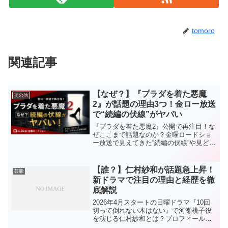
tomoro
関連記事
【なぜ？】『プラダを着た悪魔
その他
2』が話題の理由3つ！金ロー放送
で“続編の伏線”がヤバい
『プラダを着た悪魔2』公開で再注目！な
ぜここまで話題なのか？金曜ロードショ
ー放送で見えてきた“続編の伏線”や見どこ
ろ、メリル・ストリープ＆アン・ハサウ
ェイ再共演の注目ポイントをわかりやす
く解説。
【誰？】仁村紗和が話題急上昇！
芸能
新ドラマで注目の理由と経歴を徹
底解説
2026年4月スタートの日曜ドラマ『10回
切って倒れない木はない』で河瀬桃子役
を演じる仁村紗和とは？プロフィールや
過去の出演ドラマ・映画を西暦付きで詳