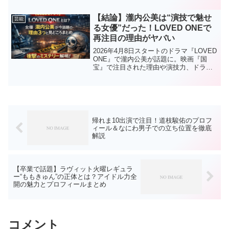
た。
【結論】瀧内公美は“演技で魅せ
芸能
る女優”だった！LOVED ONEで
再注目の理由がヤバい
2026年4月8日スタートのドラマ『LOVED
ONE』で瀧内公美が話題に。映画『国
宝』で注目された理由や演技力、ドラマ
の見どころをわかりやすく解説します。
帰れま10出演で注目！道枝駿佑のプロフ
ィール＆なにわ男子での立ち位置を徹底
解説
【卒業で話題】ラヴィット火曜レギュラ
ー“ももきゅん”の正体とは？アイドル力全
開の魅力とプロフィールまとめ
コメント