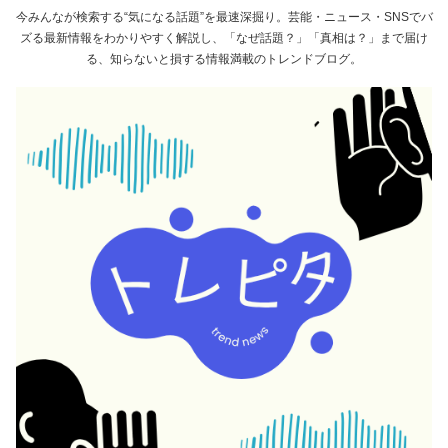
今みんなが検索する“気になる話題”を最速深掘り。芸能・ニュース・SNSでバ
ズる最新情報をわかりやすく解説し、「なぜ話題？」「真相は？」まで届け
る、知らないと損する情報満載のトレンドブログ。