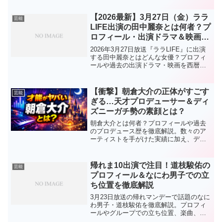
しく解説。今注目の実力派女優の魅力に
迫る。
【2026最新】3月27日（金）ララ
芸能
LIFE出演の田中麗奈とは何者？プ
ロフィール・出演ドラマ＆映画を
一挙まとめ！
2026年3月27日放送『ララLIFE』に出演
する田中麗奈とはどんな女優？プロフィ
ールや過去の出演ドラマ・映画を西暦付
きでわかりやすく解説。今あらためて注
目される理由も紹介します。
【衝撃】朝倉大介の正体がすごす
芸能
ぎる…天才プロデューサー＆ディ
ズニーガチ勢の素顔とは？
朝倉大介とは何者？プロフィールや過去
のプロデュース歴を徹底解説。数々のア
ーティストを手がけた実績に加え、ディ
ズニーマニアとしての一面や風間俊介と
の関係も紹介します。
帰れま10出演で注目！道枝駿佑の
芸能
プロフィール＆なにわ男子での立
ち位置を徹底解説
3月23日放送の帰れマンデーで話題のなに
わ男子・道枝駿佑を徹底解説。プロフィ
ールやグループでの立ち位置、楽曲、出
演ドラマまでわかりやすくまとめまし