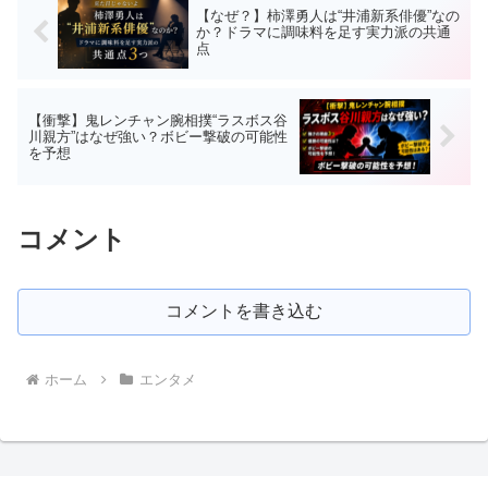
【なぜ？】柿澤勇人は“井浦新系俳優”なの
か？ドラマに調味料を足す実力派の共通
点
【衝撃】鬼レンチャン腕相撲“ラスボス谷
川親方”はなぜ強い？ボビー撃破の可能性
を予想
コメント
コメントを書き込む
ホーム
エンタメ