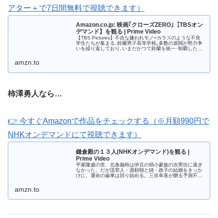
アター＋で7日間無料で視聴できます）
Amazon.co.jp: 映画｢クローズZERO｣【TBSオン
デマンド】を観る | Prime Video
【TBS Pictures】不吉な嫌われモノ=カラスのような不良
学生たちが集まる､鈴蘭男子高等学校｡多数の派閥が勢力争
いを繰り返しており､いまだかつて鈴蘭を統一･制覇したも
のは､誰もいない｡鈴蘭の最大勢力は､3年の芹沢多摩雄(山田
孝之)が率...
amzn.to
柿澤勇人なら…
👉 今すぐAmazonで作品をチェックする（※月額990円で
NHKオンデマンドにて視聴できます）
鎌倉殿の１３人(NHKオンデマンド)を観る |
Prime Video
平家隆盛の世、北条義時は伊豆の弱小豪族の次男坊に過ぎ
なかった。だが流罪人・源頼朝と姉・政子の結婚をきっか
けに、運命の歯車は回り始める。三谷幸喜が贈る予測不能
エンターテインメント！(C)NHK
amzn.to