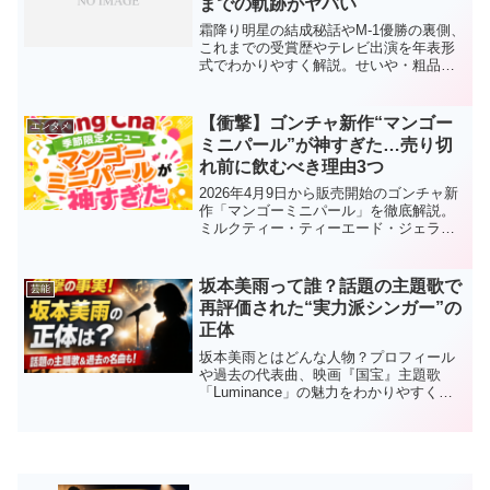
までの軌跡がヤバい
霜降り明星の結成秘話やM-1優勝の裏側、
これまでの受賞歴やテレビ出演を年表形
式でわかりやすく解説。せいや・粗品の
魅力と現在の活躍まで一気にチェック！
【衝撃】ゴンチャ新作“マンゴー
エンタメ
ミニパール”が神すぎた…売り切
れ前に飲むべき理由3つ
2026年4月9日から販売開始のゴンチャ新
作「マンゴーミニパール」を徹底解説。
ミルクティー・ティーエード・ジェラッ
ティーの違いやおすすめ、値段、販売期
間までまとめました。売り切れ前にチェ
ック必須の春限定ドリンクです。
坂本美雨って誰？話題の主題歌で
芸能
再評価された“実力派シンガー”の
正体
坂本美雨とはどんな人物？プロフィール
や過去の代表曲、映画『国宝』主題歌
「Luminance」の魅力をわかりやすく解
説。日本レコード大賞特別賞にも関わる
注目アーティストの実力に迫る。