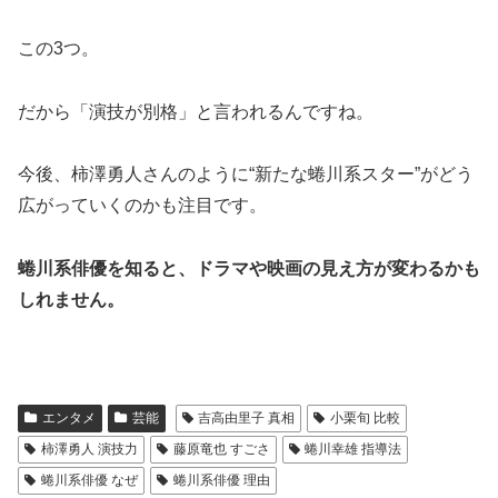
この3つ。
だから「演技が別格」と言われるんですね。
今後、柿澤勇人さんのように“新たな蜷川系スター”がどう
広がっていくのかも注目です。
蜷川系俳優を知ると、ドラマや映画の見え方が変わるかも
しれません。
エンタメ
芸能
吉高由里子 真相
小栗旬 比較
柿澤勇人 演技力
藤原竜也 すごさ
蜷川幸雄 指導法
蜷川系俳優 なぜ
蜷川系俳優 理由