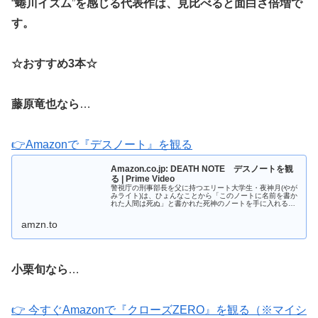
“
蜷川イズム
”
を感じる代表作は、見比べると面白さ倍増で
す。
☆おすすめ3本☆
藤原竜也なら
…
👉Amazonで『デスノート』を観る
Amazon.co.jp: DEATH NOTE デスノートを観
る | Prime Video
警視庁の刑事部長を父に持つエリート大学生・夜神月(やが
みライト)は、ひょんなことから「このノートに名前を書か
れた人間は死ぬ」と書かれた死神のノートを手に入れる。
試しに有名殺人犯の名を書き込んでみると、翌日の新聞に
はその男の獄中死が報じられて...
amzn.to
小栗旬なら
…
👉 今すぐAmazonで『クローズZERO』を観る（※マイシ