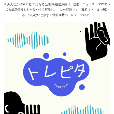
今みんなが検索する“気になる話題”を最速深掘り。芸能・ニュース・SNSでバ
ズる最新情報をわかりやすく解説し、「なぜ話題？」「真相は？」まで届け
る、知らないと損する情報満載のトレンドブログ。