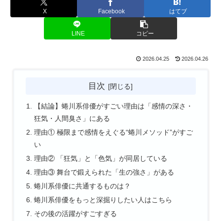
X
Facebook
はてブ
LINE
コピー
2026.04.25
2026.04.26
目次
【結論】蜷川系俳優がすごい理由は「感情の深さ・
狂気・人間臭さ」にある
理由① 極限まで感情をえぐる“蜷川メソッド”がすご
い
理由② 「狂気」と「色気」が同居している
理由③ 舞台で鍛えられた「生の強さ」がある
蜷川系俳優に共通するものは？
蜷川系俳優をもっと深掘りしたい人はこちら
その後の活躍がすごすぎる