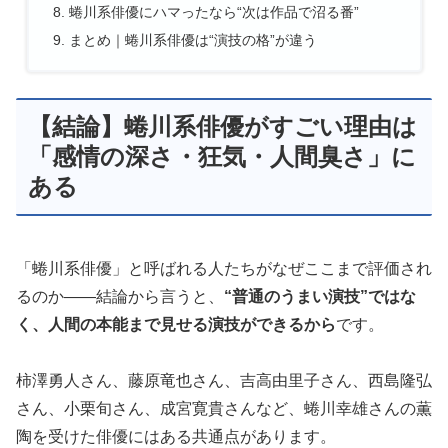
蜷川系俳優にハマったなら“次は作品で沼る番”
まとめ｜蜷川系俳優は“演技の格”が違う
【結論】蜷川系俳優がすごい理由は
「感情の深さ・狂気・人間臭さ」に
ある
「蜷川系俳優」と呼ばれる人たちがなぜここまで評価され
るのか――結論から言うと、
“普通のうまい演技”ではな
く、人間の本能まで見せる演技ができるから
です。
柿澤勇人さん、藤原竜也さん、吉高由里子さん、西島隆弘
さん、小栗旬さん、成宮寛貴さんなど、蜷川幸雄さんの薫
陶を受けた俳優にはある共通点があります。