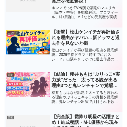
賞歴を徹底解説！
ホンマでっかTV出演で話題のマユリカ
（阪本・中谷）を徹底解説。プロフィー
ル、結成理由、M-1などの受賞歴や実績ま
でわかりやすく紹介。今注目の若手お笑
いコンビの魅力とは？
【衝撃】松山ケンイチが再評価さ
エンタメ
れる理由がヤバい…新ドラマと過
去作を見ないと損
松山ケンイチが再び話題の理由を徹底解
説。2026年春ドラマ『時すでにおス
シ！？』出演をきっかけに過去作品の再
評価が加速。代表作一覧や見どころ、今
すぐ見られる視聴方法もまとめました。
【結論】櫻井ももは“ぶりっこ×実
芸能
力派”だった…太ってる説が出る
理由3つと鬼レンチャンで覚醒の
可能性
櫻井ももはなぜ話題？太ってると言われ
る理由やぶりっこキャラの真相を徹底解
説。鬼レンチャン出演で注目される歌唱
力と見どころもまとめました。
【完全版】霜降り明星の活躍まと
芸能
め！結成秘話・M-1優勝から現在