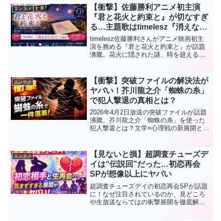
【衝撃】佐藤勝利アニメ初主演
エンタメ
『君と花火と約束と』が切なすぎ
る…主題歌はtimelesz『消えない
花火』
timelesz佐藤勝利さんがアニメ映画初主
演を務める『君と花火と約束と』が話題
沸騰。花火に隠された謎、時を超える切
ないラブストーリー、さらに主題歌『消
えない花火』決定で「泣く予感しかしな
い」とSNS騒然。見どころを徹底解説。
【衝撃】突破ファイルの解決法が
エンタメ
ヤバい！芥川龍之介「蜘蛛の糸」
で犯人撃退の真相とは？
2026年4月2日放送の突破ファイルが話題
沸騰。芥川龍之介「蜘蛛の糸」を使った
犯人撃退とは？文学×心理戦の新展開と新
ドラマ「月夜行路」との関係を徹底解
説。
【見ないと損】超調査チューズデ
エンタメ
イは“伝説回”だった…初恋再会
SPが想像以上にヤバい
超調査チューズデイの初恋再会SPが話題
に！なぜ注目されているのか、見どころ
や生放送ならではの衝撃展開を徹底解
説。見逃し厳禁の神回の理由がわかりま
す。