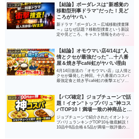
【結論】ボーダレスは“新感覚の
エンタメ
移動型刑事ドラマ”だった！見ど
ころがヤバい
新ドラマ『ボーダレス～広域移動捜査隊
～』はなぜ話題？移動型捜査という新設
定や見どころ、キャスト情報をわかりや
すく解説。2026年春ドラマの本命と注目
される理由をまとめました。
【結論】オモウマい店4/14は“人
エンタメ
情とクセが最強だった”…十八番
屋＆焼き芋café虹がヤバい理由
4月14日放送の「オモウマい店」は人情と
クセが爆発した神回。十八番屋のコスパ
最強定食と焼き芋café虹の衝撃エピソー
ドを徹底解説。なぜ話題なのか理由3つと
見どころをまとめました。
【バズ確定】ジョブチューンで話
エンタメ
題！イオン“トップバリュ”神コス
パTOP10！満場一致の神商品と
は？
ジョブチューンで紹介されたイオントッ
プバリュランキングTOP10を徹底解説！
10品中8品合格＆5品が満場一致評価の神
コスパ商品とは？話題のおすすめ商品を
まとめてチェック！