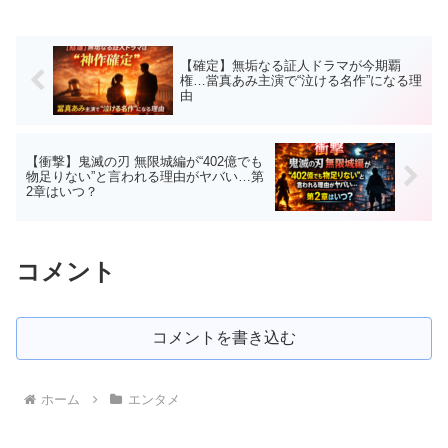
【確定】無垢なる証人ドラマが今期覇
権…當真あみ主演で“泣ける名作”になる理
由
【衝撃】鬼滅の刃 無限城編が“402億でも
物足りない”と言われる理由がヤバい…第
2章はいつ？
コメント
コメントを書き込む
ホーム
エンタメ