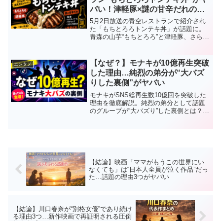
バい！津軽豚×謎の甘辛だれの正
体とは
5月2日放送の青空レストランで紹介され
た「もちとろろトンテキ丼」が話題に。
青森の山芋“もちとろろ”と津軽豚、さらに
謎の甘辛だれの正体を徹底解説。なぜこ
こまでバズったのか理由3つをわかりやす
くまとめました。
【なぜ？】モナキが10億再生突破
エンタメ
した理由…純烈の弟分が“大バズ
りした裏側”がヤバい
モナキがSNS総再生数10億回を突破した
理由を徹底解説。純烈の弟分として話題
のグループが“大バズり”した裏側とは？ダ
ンス・SNS戦略・ストーリー性の3つの視
点からわかりやすく解説します。
【結論】映画「ママがもうこの世界にい
なくても」は“日本人全員が泣く作品”だっ
た…話題の理由3つがヤバい
【結論】川口春奈が“別格女優”であり続け
る理由3つ…新作映画で再証明される圧倒