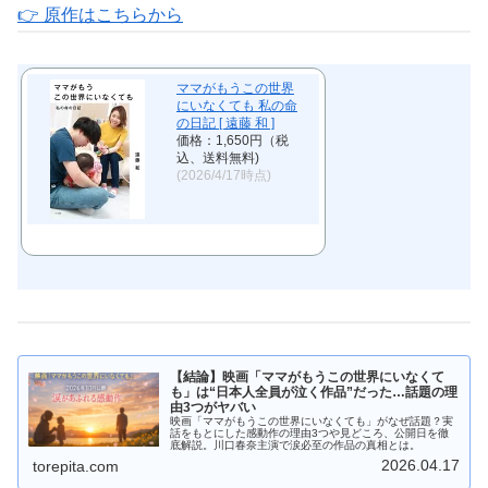
👉 原作はこちらから
ママがもうこの世界
にいなくても 私の命
の日記 [ 遠藤 和 ]
価格：1,650円（税
込、送料無料)
(2026/4/17時点)
【結論】映画「ママがもうこの世界にいなくて
も」は“日本人全員が泣く作品”だった…話題の理
由3つがヤバい
映画「ママがもうこの世界にいなくても」がなぜ話題？実
話をもとにした感動作の理由3つや見どころ、公開日を徹
底解説。川口春奈主演で涙必至の作品の真相とは。
2026.04.17
torepita.com