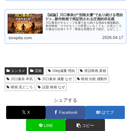
【結論】川口春奈が“別格女優”であり続ける理由
3つ…新作映画で再証明される圧倒的存在感
川口春奈が今もトップ女優であり続ける理由を徹底解説。
新作映画「ママがもうこの世界にいなくても」の見どころ
や過去の出演ドラマ・映画を西暦付きで紹介。なぜここま
で人気なのか、その真相に迫る。
2026.04.17
torepita.com
エンタメ
芸能
10kg減量 理由
実話映画 真相
川口春奈 本気
川口春奈 減量 なぜ
映画 比較 感動作
映画 見どころ
話題 映画 なぜ
シェアする
X
Facebook
はてブ
LINE
コピー