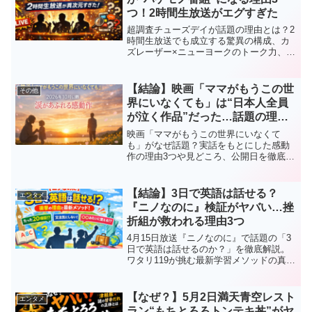
つ！2時間生放送がエグすぎた
超調査チューズデイが話題の理由とは？2
時間生放送でも成立する驚異の構成、カ
ズレーザー×ニューヨークのトーク力、視
聴者目線の企画を徹底解説。今最も熱い
バラエティ番組の魅力をわかりやすくま
とめました。
【結論】映画「ママがもうこの世
その他
界にいなくても」は“日本人全員
が泣く作品”だった…話題の理由3
つがヤバい
映画「ママがもうこの世界にいなくて
も」がなぜ話題？実話をもとにした感動
作の理由3つや見どころ、公開日を徹底解
説。川口春奈主演で涙必至の作品の真相
とは。
【結論】3日で英語は話せる？
エンタメ
『ニノなのに』検証がヤバい…挫
折組が救われる理由3つ
4月15日放送『ニノなのに』で話題の「3
日で英語は話せるのか？」を徹底解説。
ワタリ119が挑む最新学習メソッドの真
相、見どころ、成功の可能性をわかりや
すくまとめました。英語挫折組は必見で
す。
【なぜ？】5月2日満天青空レスト
エンタメ
ラン“もちとろろトンテキ丼”がヤ