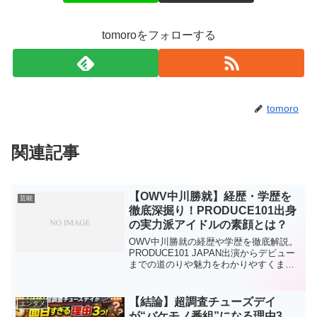
tomoroをフォローする
tomoro
関連記事
【OWV中川勝就】経歴・学歴を
芸能
徹底深掘り！PRODUCE101出身
の実力派アイドルの素顔とは？
OWV中川勝就の経歴や学歴を徹底解説。
PRODUCE101 JAPAN出演からデビュー
までの道のりや魅力をわかりやすくまと
めました。今注目の理由が一目で分か
る！
【結論】超調査チューズデイ
エンタメ
が“バケモノ番組”になる理由3