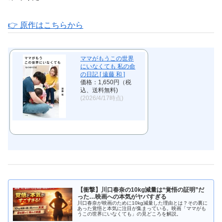
👉 原作はこちらから
ママがもうこの世界
にいなくても 私の命
の日記 [ 遠藤 和 ]
価格：1,650円（税
込、送料無料)
(2026/4/17時点)
【衝撃】川口春奈の10kg減量は“覚悟の証明”だ
った…映画への本気がヤバすぎる
川口春奈が映画のために10kg減量した理由とは？その裏に
あった覚悟と本気に注目が集まっている。映画「ママがも
うこの世界にいなくても」の見どころを解説。