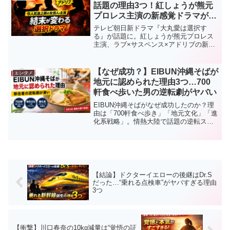
話題の理由3つ！紅しょうが熊元
プロレス主演の新感覚ドラマがヤ
バい
テレビ朝日新ドラマ『大丸愛は選択す
る』が話題に。紅しょうが熊元プロレス
主演、ラブ×サスペンス×アドリブの新感
覚構成とは？結末が変わる“選択型ドラ
マ”の見どころを徹底解説。
【なぜ成功？】EIBUN沖縄そばが
エンタメ
地元に認められた理由3つ…700
軒食べ歩いた男の逆転劇がヤバい
EIBUN沖縄そばがなぜ成功したのか？理
由は「700軒食べ歩き」「地元文化」「進
化系戦略」。情熱大陸で話題の逆転スト
ーリーと見どころ、バズる理由を徹底解
説。
【結論】ドクターイエローの後継はDr.S
だった…“乗れる点検車”がヤバすぎる理由
3つ
【衝撃】川口春奈の10kg減量は“覚悟の証