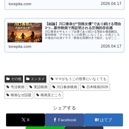
2026.04.17
torepita.com
【結論】川口春奈が“別格女優”であり続ける理由
3つ…新作映画で再証明される圧倒的存在感
川口春奈が今もトップ女優であり続ける理由を徹底解説。
新作映画「ママがもうこの世界にいなくても」の見どころ
や過去の出演ドラマ・映画を西暦付きで紹介。なぜここま
で人気なのか、その真相に迫る。
2026.04.17
torepita.com
その他
エンタメ
ママがもうこの世界にいなくても
号泣映画
実話映画
川口春奈映画
日本映画2026
映画なぜ話題
映画見どころ
シェアする
X
Facebook
はてブ