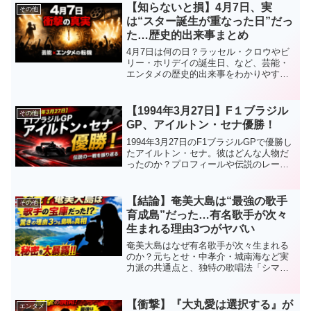
【知らないと損】4月7日、実
その他
は“スター誕生が重なった日”だっ
た…歴史的出来事まとめ
4月7日は何の日？ラッセル・クロウやビ
リー・ホリデイの誕生日、など、芸能・
エンタメの歴史的出来事をわかりやすく
解説。話題になる理由も徹底紹介。
【1994年3月27日】F１ブラジル
その他
GP、アイルトン・セナ優勝！
1994年3月27日のF1ブラジルGPで優勝し
たアイルトン・セナ。彼はどんな人物だ
ったのか？プロフィールや伝説のレース
成績、そして語り継がれる理由を徹底解
説。
【結論】奄美大島は“最強の歌手
その他
育成島”だった…有名歌手が次々
生まれる理由3つがヤバい
奄美大島はなぜ有名歌手が次々生まれる
のか？元ちとせ・中孝介・城南海など実
力派の共通点と、独特の歌唱法「シマ
唄」の真相を徹底解説。奄美の音楽文化
の魅力と秘密に迫ります。
【衝撃】『大丸愛は選択する』が
エンタメ