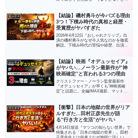
賛の声続出。その理由や結果、今後のブ
レイクの可能性を徹底解説。
【結論】磯村勇斗が今バズる理由
エンタメ
3つ！下積み時代の真相と経歴・
受賞歴がヤバすぎた
2026年4月12日『おしゃれクリップ』出
演の磯村勇斗がなぜ今人気なのかを徹底
解説。下積み時代の苦悩や経歴、出演作
品、受賞歴まで完全網羅。ブレイクの理
由3つがわかる！
【結論】映画『オデュッセイア』
エンタメ
がヤバい…ノーラン最新作が“神
映画確定”と言われる3つの理由
クリストファー・ノーラン監督最新作
『オデュッセイア』が早くも“神映画確
定”と話題に。全編IMAX撮影、マット・
デイモン主演、そして世界最古級の叙事
詩を映画化。なぜここまで期待されてい
るのか、3つの理由を徹底解説します。
【衝撃】日本の地獄の世界がリア
エンタメ
ルすぎた…田村正彦先生が語
る“行き方と生活”がヤバい
4月14日放送『マツコの知らない世界』で
特集される「日本の地獄の世界」。田村
正彦先生とは何者？なぜ地獄に詳しいの