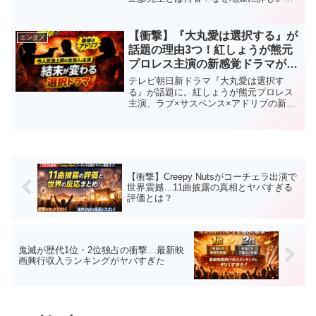
か、見どころや真相を放送前に徹底予
想。地獄から生まれた日本の風習も解
説。
【衝撃】『大丸愛は選択する』が
エンタメ
話題の理由3つ！紅しょうが熊元
プロレス主演の新感覚ドラマがヤ
バい
テレビ朝日新ドラマ『大丸愛は選択す
る』が話題に。紅しょうが熊元プロレス
主演、ラブ×サスペンス×アドリブの新感
覚構成とは？結末が変わる“選択型ドラ
マ”の見どころを徹底解説。
【衝撃】Creepy Nutsがコーチェラ出演で
世界震撼…11曲披露の真相とヤバすぎる
評価とは？
鬼滅が歴代1位・2位独占の衝撃…最新映
画興行収入ランキングがヤバすぎた