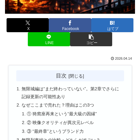
X
Facebook
はてブ
LINE
コピー
2026.04.14
目次
無限城編は“まだ終わっていない”。第2章でさらに
記録更新の可能性あり
なぜここまで売れた？理由はこの3つ
① 猗窩座再来という“最大級の因縁”
② 映像クオリティが異次元レベル
③ “最終章”というブランド力
無限列車編との比較：どちらがすごい？