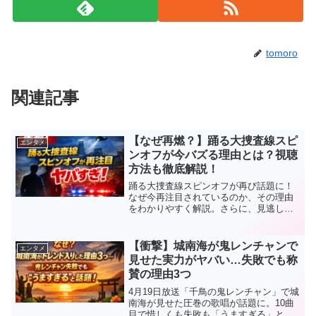
tomoro
関連記事
【なぜ再燃？】踊る大捜査線スピ
エンタメ
ンオフが今バズる理由とは？視聴
方法も徹底解説！
踊る大捜査線スピンオフが再び話題に！
なぜ今再注目されているのか、その理由
をわかりやすく解説。さらに、見逃し配
信や視聴方法もまとめて紹介します。こ
れを読めばすぐにチェックできます。
【衝撃】城南海が鬼レンチャンで
エンタメ
見せた実力がヤバい…失敗でも称
賛の理由3つ
4月19日放送「千鳥の鬼レンチャン」で城
南海が見せた圧巻の歌唱が話題に。10曲
目で惜しくも失敗も「うますぎる」と絶