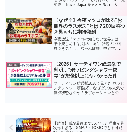
弟愛、Travis Japanをまとめる力、人を
惹きつける魅力の理由3つを徹底解説。放
送前に見どころも予習！
【なぜ？】今夜マツコが唸る“お
エンタメ
餅界のラスボス”とは？200回杵つ
き男もちに期待殺到
今夜放送「マツコの知らない世界」は一
年中楽しめる“お餅の世界”。話題の200回
杵つき男もち、ぢゃんぼ餅、中谷堂、お
はぎベスト5まで見どころを予想考察。な
ぜ注目なのか理由3つも解説。
【2026】サーティワン総選挙で
エンタメ
判明…“ポッピングシャワー依
存”が想像以上にヤバかった件
サーティワン総選挙2026で見えた“ポッピ
ングシャワー最強説”。なぜダブル人気で
無双状態なのか？ラブポーションとの最
強組み合わせや、SNSで話題の理由、人
気フレーバーランキングまで徹底解説し
ます。
【結論】嵐が最後まで5人だった理由が異
次元すぎる…SMAP・TOKIOでも不可能