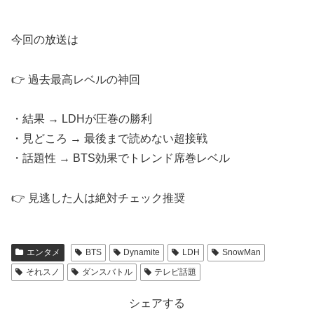
今回の放送は
👉 過去最高レベルの神回
・結果 → LDHが圧巻の勝利
・見どころ → 最後まで読めない超接戦
・話題性 → BTS効果でトレンド席巻レベル
👉 見逃した人は絶対チェック推奨
エンタメ
BTS
Dynamite
LDH
SnowMan
それスノ
ダンスバトル
テレビ話題
シェアする