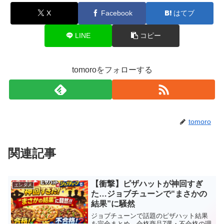
X
Facebook
はてブ
LINE
コピー
tomoroをフォローする
tomoro
関連記事
【衝撃】ピザハットが神回すぎ
エンタメ
た…ジョブチューンで“まさかの
結果”に騒然
ジョブチューンで話題のピザハット結果
を完全まとめ。合格商品7選・不合格の理