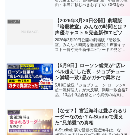
由・本当に頼むべきおすすめTOP3をわか
りやすく解説。失敗しないピザ選びはこ
れでOK。
【2026年3月20日公開】劇場版
エンタメ
『暗殺教室』みんなの時間とは？
声優キャスト＆完全新作エピソー
ドの魅力まとめ！
2026年3月20日公開の劇場版『暗殺教
室』みんなの時間を徹底解説！声優キャ
スト一覧や完全新作エピソードの見どこ
ろ、初見でも楽しめるポイントまでわか
りやすく紹介します。
【5月9日】ローソン総菜が“店レ
エンタメ
ベル超え”した夜…ジョブチュー
ン満場一致7品がガチで異常だっ
た
5月9日放送『ジョブチューン ローソン×
超一流料理人』が大反響。満場一致合格7
品、10品中9品合格という異例の結果に
SNS騒然。塩昆布と沢庵おにぎり、盛岡
風冷麺、新宿中村屋監修カツカレーな
ど“店レベル超え”と話題の商品を徹底解説
【なぜ？】宮近海斗は愛されるリ
エンタメ
します。
ーダーなのか？A-Studioで見え
た“兄弟愛”の真相
A-Studio出演で話題の宮近海斗は、な
ぜ“愛されるリーダー”と呼ばれるのか？兄