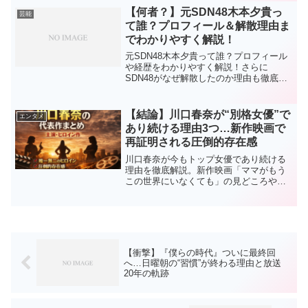
した。
【何者？】元SDN48木本夕貴っ
芸能
て誰？プロフィール＆解散理由ま
でわかりやすく解説！
元SDN48木本夕貴って誰？プロフィール
や経歴をわかりやすく解説！さらに
SDN48がなぜ解散したのか理由も徹底ま
とめ。今話題の人物をサクッと理解でき
ます。
【結論】川口春奈が“別格女優”で
エンタメ
あり続ける理由3つ…新作映画で
再証明される圧倒的存在感
川口春奈が今もトップ女優であり続ける
理由を徹底解説。新作映画「ママがもう
この世界にいなくても」の見どころや過
去の出演ドラマ・映画を西暦付きで紹
介。なぜここまで人気なのか、その真相
に迫る。
【衝撃】『僕らの時代』ついに最終回
へ…日曜朝の“習慣”が終わる理由と放送
20年の軌跡