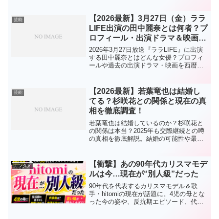
TOKYO MX「5時に夢中！」での復帰も
詳しく紹介！
【2026最新】3月27日（金）ララ
芸能
LIFE出演の田中麗奈とは何者？プ
ロフィール・出演ドラマ＆映画を
一挙まとめ！
2026年3月27日放送『ララLIFE』に出演
する田中麗奈とはどんな女優？プロフィ
ールや過去の出演ドラマ・映画を西暦付
きでわかりやすく解説。今あらためて注
目される理由も紹介します。
【2026最新】若葉竜也は結婚し
芸能
てる？杉咲花との関係と現在の真
相を徹底調査！
若葉竜也は結婚しているのか？杉咲花と
の関係は本当？2025年も交際継続との噂
の真相を徹底解説。結婚の可能性や最新
情報をわかりやすくまとめました。
【衝撃】あの90年代カリスマモデ
エンタメ
ルは今…現在が“別人級”だった
90年代を代表するカリスマモデル＆歌
手・hitomiの現在が話題に。4児の母とな
った今の姿や、反抗期エピソード、代表
曲、出演ドラマ、若い頃、プロフィー
ル、結婚歴までをわかりやすくまとめま