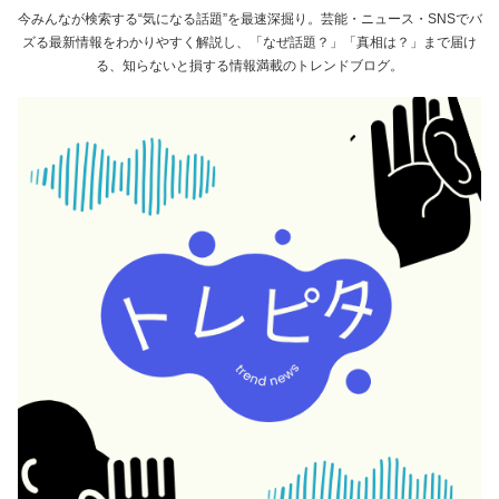
今みんなが検索する“気になる話題”を最速深掘り。芸能・ニュース・SNSでバ
ズる最新情報をわかりやすく解説し、「なぜ話題？」「真相は？」まで届け
る、知らないと損する情報満載のトレンドブログ。