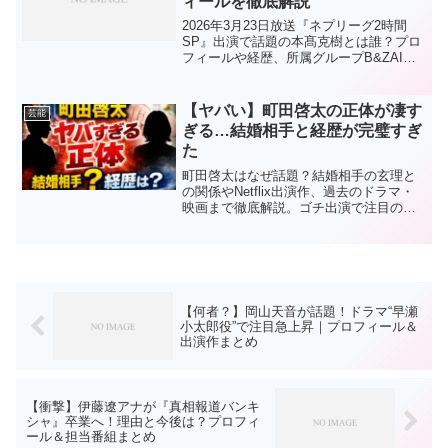
ィールを徹底解説
2026年3月23日放送『ネプリーグ2時間
SP』出演で話題の本髙克樹とは誰？プロ
フィールや経歴、所属グループB&ZAIの
特徴までわかりやすく解説。今注目の若
手タレントをチェック！
【ヤバい】町田啓太の正体が凄す
芸能
ぎる…結婚相手と経歴が完璧すぎ
た
町田啓太はなぜ話題？結婚相手の玄理と
の関係やNetflix出演作、過去のドラマ・
映画まで徹底解説。ゴチ出演で注目の理
由が一目でわかる完全まとめ。
【何者？】岡山天音が話題！ドラマ“早瀬
小太郎役”で注目急上昇｜プロフィール＆
出演作まとめ
【衝撃】伊藤遼アナが『真相報道バンキ
シャ』卒業へ！理由と今後は？プロフィ
ール＆担当番組まとめ