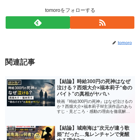
tomoroをフォローする
tomoro
関連記事
【結論】時給300円の死神はなぜ
エンタメ
泣ける？西畑大介×福本莉子“命の
バイト”の真相がヤバい
映画『時給300円の死神』はなぜ泣けるの
か？西畑大介×福本莉子W主演作品のあら
すじ・見どころ・感動の理由を徹底解
説。命のバイトの真相が心に刺さる理由
とは？
【結論】城南海は“次元が違う歌
芸能
姫”だった…鬼レンチャンで覚醒