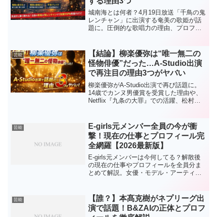
する理由3つ
城南海とは何者？4月19日放送「千鳥の鬼
レンチャン」に出演する奄美の歌姫が話
題に。圧倒的な歌唱力の理由、プロフィ
ール、結婚の噂まで徹底解説。今夜バズ
る前にチェック必須！
【結論】柳楽優弥は“唯一無二の
芸能
怪物俳優”だった…A-Studio出演
で再注目の理由3つがヤバい
柳楽優弥がA-Studio出演で再び話題に。
14歳でカンヌ男優賞を受賞した理由や、
Netflix『九条の大罪』での活躍、松村北
斗との関係、家族エピソードまで徹底解
説。唯一無二と呼ばれる理由がわかる完
全まとめ。
E-girls元メンバー全員の今が衝
芸能
撃！現在の仕事とプロフィール完
全網羅【2026最新版】
E-girls元メンバーは今何してる？解散後
の現在の仕事やプロフィールを全員分ま
とめて解説。女優・モデル・アーティス
トとして活躍する最新情報をチェック！
【誰？】本髙克樹がネプリーグ出
芸能
演で話題！B&ZAIの正体とプロフ