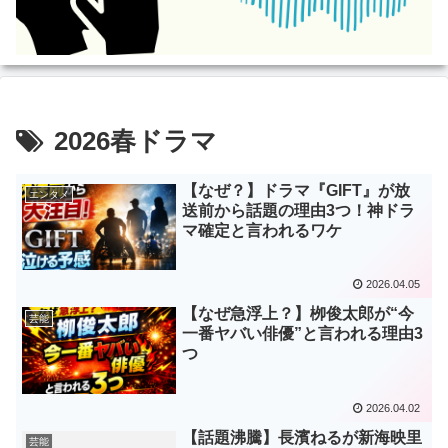
2026春ドラマ
【なぜ？】ドラマ『GIFT』が放
エンタメ
送前から話題の理由3つ！神ドラ
マ確定と言われるワケ
2026.04.05
【なぜ急浮上？】栁俊太郎が“今
芸能
一番ヤバい俳優”と言われる理由3
つ
2026.04.02
【話題沸騰】長濱ねるが新海映里
芸能