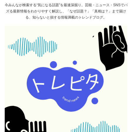
今みんなが検索する“気になる話題”を最速深掘り。芸能・ニュース・SNSでバ
ズる最新情報をわかりやすく解説し、「なぜ話題？」「真相は？」まで届け
る、知らないと損する情報満載のトレンドブログ。