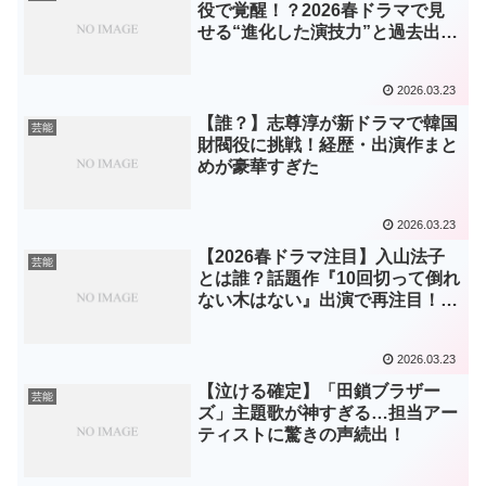
役で覚醒！？2026春ドラマで見
せる“進化した演技力”と過去出演
作まとめ
2026.03.23
【誰？】志尊淳が新ドラマで韓国
芸能
財閥役に挑戦！経歴・出演作まと
めが豪華すぎた
2026.03.23
【2026春ドラマ注目】入山法子
芸能
とは誰？話題作『10回切って倒れ
ない木はない』出演で再注目！プ
ロフィール＆出演歴まとめ
2026.03.23
【泣ける確定】「田鎖ブラザー
芸能
ズ」主題歌が神すぎる…担当アー
ティストに驚きの声続出！