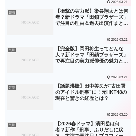
2026.03.21
【衝撃の実力派】染谷翔太とは何
芸能
者？新ドラマ「田鎖ブラザーズ」
で注目の理由＆過去出演作まと
め！
2026.03.21
【完全版】岡田将生ってどんな
芸能
人？新ドラマ「田鎖ブラザーズ」
で再注目の実力派俳優の魅力と出
演作まとめ！
2026.03.21
【話題沸騰】田中美久が“古田署
芸能
のアイドル刑事”に！元HKT48の
現在と驚きの経歴とは？
2026.03.20
【2026春ドラマ】濱田岳は何
芸能
者？新作「刑事、ふりだしに戻
る」主演で再注目！プロフィール