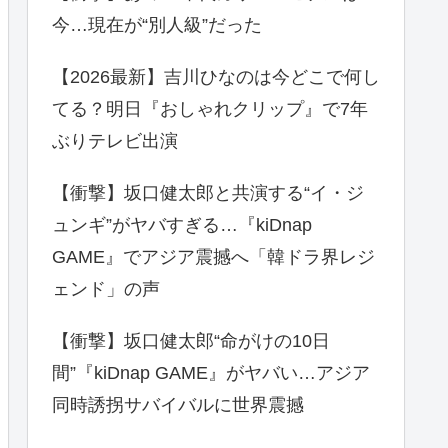
今…現在が“別人級”だった
【2026最新】吉川ひなのは今どこで何し
てる？明日『おしゃれクリップ』で7年
ぶりテレビ出演
【衝撃】坂口健太郎と共演する“イ・ジ
ュンギ”がヤバすぎる…『kiDnap
GAME』でアジア震撼へ「韓ドラ界レジ
ェンド」の声
【衝撃】坂口健太郎“命がけの10日
間”『kiDnap GAME』がヤバい…アジア
同時誘拐サバイバルに世界震撼