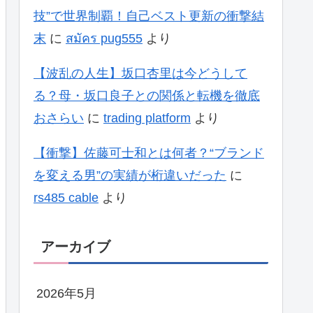
技”で世界制覇！自己ベスト更新の衝撃結
末
に
สมัคร pug555
より
【波乱の人生】坂口杏里は今どうして
る？母・坂口良子との関係と転機を徹底
おさらい
に
trading platform
より
【衝撃】佐藤可士和とは何者？“ブランド
を変える男”の実績が桁違いだった
に
rs485 cable
より
アーカイブ
2026年5月