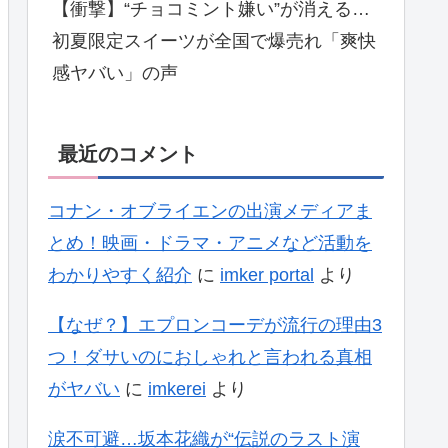
【衝撃】“チョコミント嫌い”が消える…
初夏限定スイーツが全国で爆売れ「爽快
感ヤバい」の声
最近のコメント
コナン・オブライエンの出演メディアま
とめ！映画・ドラマ・アニメなど活動を
わかりやすく紹介
に
imker portal
より
【なぜ？】エプロンコーデが流行の理由3
つ！ダサいのにおしゃれと言われる真相
がヤバい
に
imkerei
より
涙不可避…坂本花織が“伝説のラスト演