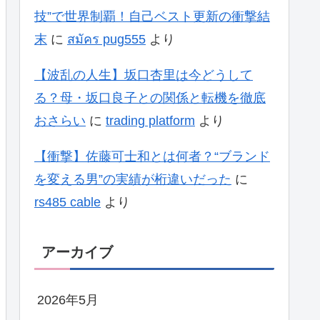
技”で世界制覇！自己ベスト更新の衝撃結
末
に
สมัคร pug555
より
【波乱の人生】坂口杏里は今どうして
る？母・坂口良子との関係と転機を徹底
おさらい
に
trading platform
より
【衝撃】佐藤可士和とは何者？“ブランド
を変える男”の実績が桁違いだった
に
rs485 cable
より
アーカイブ
2026年5月