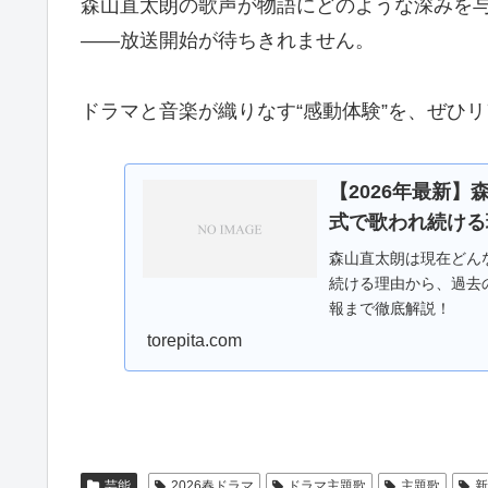
森山直太朗の歌声が物語にどのような深みを
――放送開始が待ちきれません。
ドラマと音楽が織りなす“感動体験”を、ぜひ
【2026年最新
式で歌われ続ける
森山直太朗は現在どん
続ける理由から、過去の
報まで徹底解説！
torepita.com
芸能
2026春ドラマ
ドラマ主題歌
主題歌
新