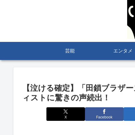
芸能
エンタメ
【泣ける確定】「田鎖ブラザー
ィストに驚きの声続出！
X
Facebook