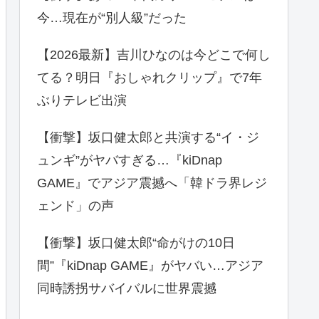
今…現在が“別人級”だった
【2026最新】吉川ひなのは今どこで何し
てる？明日『おしゃれクリップ』で7年
ぶりテレビ出演
【衝撃】坂口健太郎と共演する“イ・ジ
ュンギ”がヤバすぎる…『kiDnap
GAME』でアジア震撼へ「韓ドラ界レジ
ェンド」の声
【衝撃】坂口健太郎“命がけの10日
間”『kiDnap GAME』がヤバい…アジア
同時誘拐サバイバルに世界震撼