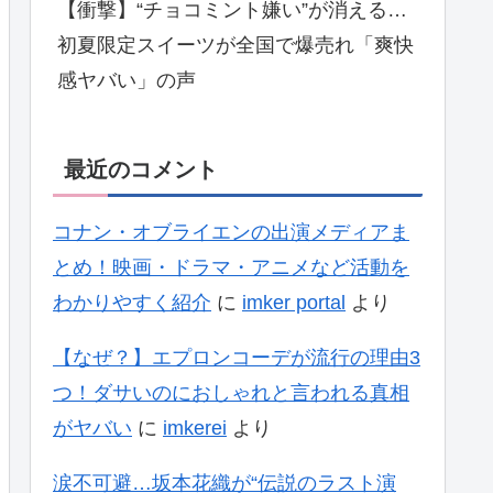
【衝撃】“チョコミント嫌い”が消える…
初夏限定スイーツが全国で爆売れ「爽快
感ヤバい」の声
最近のコメント
コナン・オブライエンの出演メディアま
とめ！映画・ドラマ・アニメなど活動を
わかりやすく紹介
に
imker portal
より
【なぜ？】エプロンコーデが流行の理由3
つ！ダサいのにおしゃれと言われる真相
がヤバい
に
imkerei
より
涙不可避…坂本花織が“伝説のラスト演