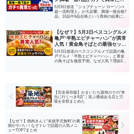
た
5月9日放送『ジョブチューン ローソン×
超一流料理人』が大反響。満場一致合格7
品、10品中9品合格という異例の結果に
SNS騒然。塩昆布と沢庵おにぎり、盛岡
風冷麺、新宿中村屋監修カツカレーな
ど“店レベル超え”と話題の商品を徹底解説
【なぜ？】5月3日ベスコングルメ
エンタメ
します。
亀戸“半熟エビチャーハン”が異常
人気！黄金鳥そばとの最強セット
がヤバい
5月3日放送のベスコングルメで話題の亀
戸グルメ「半熟エビチャーハン」と黄金
の鳥そばを徹底予測。なぜ人気？理由3つ
と見どころ、バズる理由を完全解説。
【完全保存版】かまいたち築地ロケの“本
当に行くべき8店”｜並ぶ価値ある店と穴
場を全部まとめた
【なぜ？】焼肉きんぐ“未就学児無料”の裏
側がヤバい！なぞトレで話題の人気メニ
ューTOP7まとめ