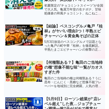
初夏限定の“チョコミントスイーツ”が全国
で大人気。亀屋万年堂の生ナボナ、甘味
処鎌倉の和風チョコミント、ねこねこ食
パンなど話題商品を徹底解説。「チョコ
ミント嫌いでも食べやすい」とSNSで話
題の理由とは？
【結論】ベスコングルメ亀戸『桂
エンタメ
林』がヤバい理由3つ！半熟エビ
チャーハン＆黄金鳥そばの正体
5月3日放送のベスコングルメで話題とな
った亀戸の町中華『桂林』を徹底解説。
半熟たまごエビチャーハンの衝撃の正体
や黄金色に輝く鳥そばの魅力、なぜここ
までバズっているのか理由をわかりやす
くまとめました。
【何種類ある？】亀田のご当地柿
グルメ
の種“想像不能な味”一覧がカオス
すぎた件
亀田のご当地柿の種は何種類ある？うに
昆布・にんにく・黒糖など想像不能フレ
ーバーを地域別に完全網羅。人気の理由
やバズりやすい味もわかりやすく解説し
ます。
【5月9日】ローソン総菜が“店レ
エンタメ
ベル超え”した夜…ジョブチュー
ン満場一致7品がガチで異常だっ