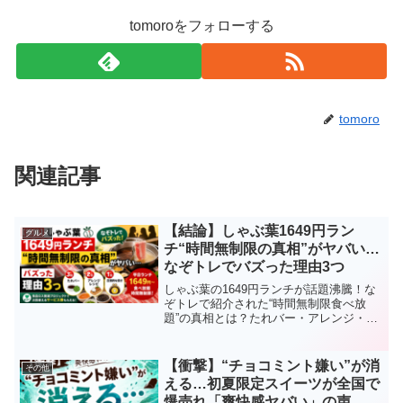
tomoroをフォローする
tomoro
関連記事
【結論】しゃぶ葉1649円ラン
グルメ
チ“時間無制限の真相”がヤバい…
なぞトレでバズった理由3つ
しゃぶ葉の1649円ランチが話題沸騰！な
ぞトレで紹介された“時間無制限食べ放
題”の真相とは？たれバー・アレンジ・コ
スパ最強の理由をわかりやすく解説。今
すぐ行きたくなる神サービスをチェッ
ク！
【衝撃】“チョコミント嫌い”が消
その他
える…初夏限定スイーツが全国で
爆売れ「爽快感ヤバい」の声