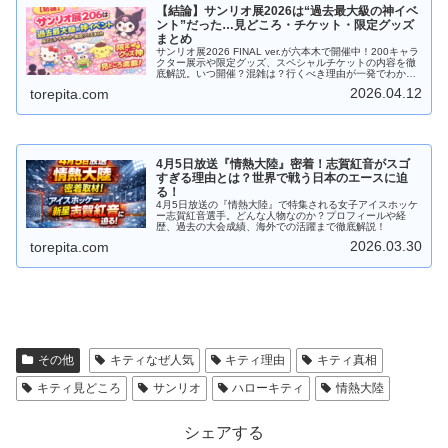
【結論】サンリオ展2026は“過去最大級の神イベ
ント”だった…見どころ・チケット・限定グッズ
まとめ
サンリオ展2026 FINAL ver.が六本木で開催中！200キャラ
クター展示や限定グッズ、スペシャルチケットの内容を徹
底解説。いつ開催？混雑は？行くべき理由が一発でわかる
完全ガイド。
2026.04.12
torepita.com
4月5日放送『情熱大陸』密着！志賀紅音がスゴ
すぎる理由とは？世界で戦う日本のエースに迫
る！
4月5日放送の『情熱大陸』で特集される女子アイスホッケ
ー志賀紅音選手。どんな人物なのか？プロフィールや経
歴、過去の大会成績、海外での活躍まで徹底解説！
2026.03.30
torepita.com
その他
キティなぜ人気
キティ理由
キティ真相
キティ見どころ
サンリオ
ハローキティ
情熱大陸
シェアする