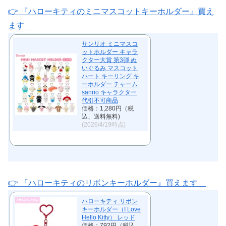
👉 『ハローキティのミニマスコットキーホルダー』買え
ます
サンリオ ミニマスコ
ットホルダー キャラ
クター大賞 第3弾 ぬ
いぐるみ マスコット
ハート キーリング キ
ーホルダー チャーム
sanrio キャラクター
代引不可商品
価格：1,280円（税
込、送料無料)
(2026/4/19時点)
👉 『ハローキティのリボンキーホルダー』買えます
ハローキティ リボン
キーホルダー（I Love
Hello Kitty） レッド
価格：792円（税込、