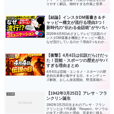
りやすく解説。独特すぎる作風と世界的
評価の理由を徹底紹介します。
【結論】インスタDM落書き＆チ
その他
ャッピー構文が流行る理由3つ！
新時代の“伝わる会話術”がヤバい
2026年4月8日めざましテレビで話題のイ
ンスタDM落書き機能とチャッピー構文。
なぜ流行しているのか？理由3つをわかり
やすく解説。若者の新しいコミュニケー
ション術と今後のトレンドを徹底分析。
【衝撃】4月4日は伝説だらけだっ
その他
た！芸能・スポーツの歴史がヤバ
すぎる理由まとめ
4月4日は芸能・エンタメ・スポーツの歴
史的出来事が集中する日。キャンディー
ズ解散、おしん放送開始、野茂英雄の偉
業など、時代を変えた瞬間を徹底解説。
【1942年3月25日】アレサ・フラ
その他
ンクリン誕生
1942年3月25日生まれのアレサ・フラン
クリンとは？代表曲「Respect」やソウル
の女王と呼ばれた理由、音楽史に残る功