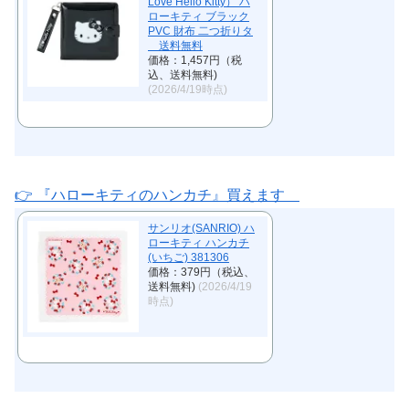
Love Hello Kitty） ハ
ローキティ ブラック
PVC 財布 二つ折りタ
送料無料
価格：1,457円（税
込、送料無料)
(2026/4/19時点)
👉 『ハローキティのハンカチ』買えます
サンリオ(SANRIO) ハ
ローキティ ハンカチ
(いちご) 381306
価格：379円（税込、
送料無料)
(2026/4/19
時点)