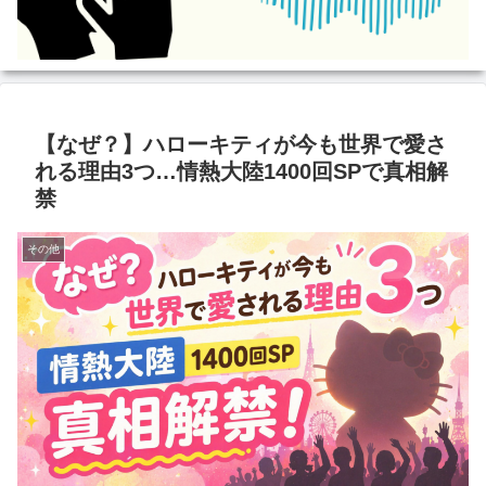
【なぜ？】ハローキティが今も世界で愛さ
れる理由3つ…情熱大陸1400回SPで真相解
禁
その他