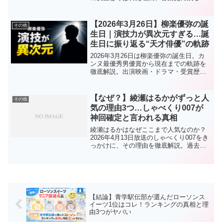
績をわかりやすく解説。現代への影響も
紹介。
【2026年3月26日】柳楽優弥の誕
その他
生日｜演技力が異次元すぎる…誕
生日に振り返る“天才俳優”の軌跡
2026年3月26日は柳楽優弥の誕生日。カ
ンヌ最優秀男優賞から現在までの軌跡を
徹底解説。出演映画・ドラマ・受賞歴か
ら見る“演技力の凄さ”とは？
【なぜ？】綾瀬はるかがずっと人
その他
気の理由3つ…しゃべくり007が
神回確定と言われる真相
綾瀬はるかはなぜここまで人気なのか？
2026年4月13日放送のしゃべくり007をき
っかけに、その理由を徹底解説。過去の
出演ドラマ・映画も西暦付きでまとめて
いるので、見どころが一発でわかる完全
ガイド。
【結論】青学駅伝部が選んだローソンス
イーツ1位はコレ！ランキングの真相と理
由3つがヤバい