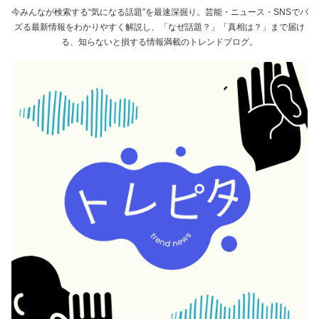
今みんなが検索する“気になる話題”を最速深掘り。芸能・ニュース・SNSでバ
ズる最新情報をわかりやすく解説し、「なぜ話題？」「真相は？」まで届け
る、知らないと損する情報満載のトレンドブログ。