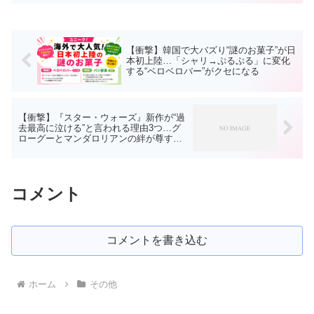
【衝撃】韓国で大バズり“謎のお菓子”が日
本初上陸…「シャリ→ぷるぷる」に変化
する“ベロベロバー”がクセになる
【衝撃】『スター・ウォーズ』新作が“過
去最高に泣ける”と言われる理由3つ…グ
ローグーとマンダロリアンの絆が尊すぎ
る
コメント
コメントを書き込む
ホーム
その他