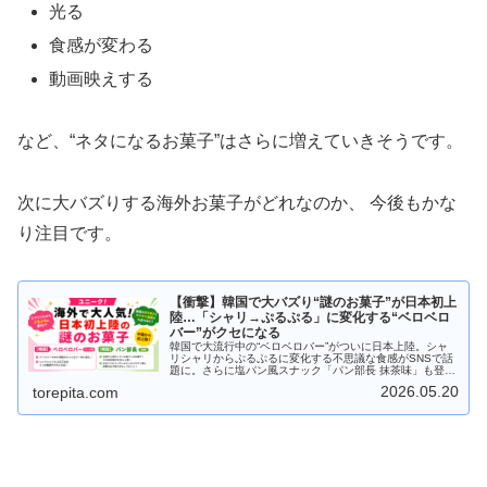
光る
食感が変わる
動画映えする
など、“ネタになるお菓子”はさらに増えていきそうです。
次に大バズりする海外お菓子がどれなのか、 今後もかな
り注目です。
【衝撃】韓国で大バズり“謎のお菓子”が日本初上
陸…「シャリ→ぷるぷる」に変化する“ベロベロ
バー”がクセになる
韓国で大流行中の“ベロベロバー”がついに日本上陸。シャ
リシャリからぷるぷるに変化する不思議な食感がSNSで話
題に。さらに塩パン風スナック「パン部長 抹茶味」も登
場。なぜここまで人気なのか、理由をわかりやすく解説し
2026.05.20
torepita.com
ます。