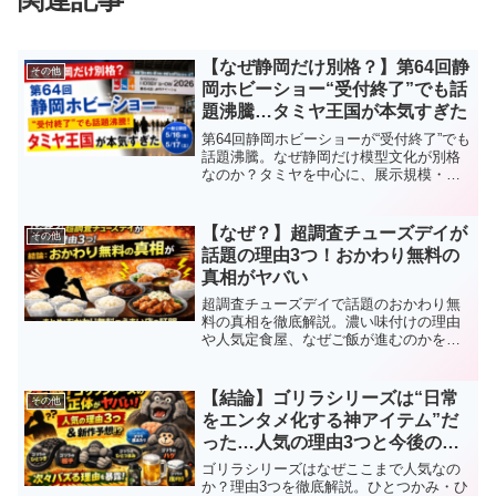
【なぜ静岡だけ別格？】第64回静
その他
岡ホビーショー“受付終了”でも話
題沸騰…タミヤ王国が本気すぎた
第64回静岡ホビーショーが“受付終了”でも
話題沸騰。なぜ静岡だけ模型文化が別格
なのか？タミヤを中心に、展示規模・モ
デラーズクラブ合同作品展・RCイベント
など見どころを徹底解説します。
【なぜ？】超調査チューズデイが
その他
話題の理由3つ！おかわり無料の
真相がヤバい
超調査チューズデイで話題のおかわり無
料の真相を徹底解説。濃い味付けの理由
や人気定食屋、なぜご飯が進むのかをわ
かりやすくまとめました。
【結論】ゴリラシリーズは“日常
その他
をエンタメ化する神アイテム”だ
った…人気の理由3つと今後の新
作予想がヤバい
ゴリラシリーズはなぜここまで人気なの
か？理由3つを徹底解説。ひとつかみ・ひ