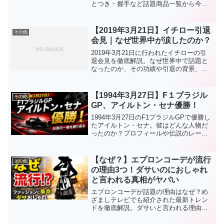
とつき・握手など話題商品一覧から今後
の新作予想までまとめ。バズる理由の真
相に迫る。
【2019年3月21日】イチロー引退
その他
会見｜なぜ世界中が涙したのか？
2019年3月21日に行われたイチローの引
退会見を徹底解説。なぜ世界中で話題と
なったのか、その功績や引退の背景、フ
ァンに与えた影響をわかりやすくまとめ
ました。
【1994年3月27日】F１ブラジル
その他
GP、アイルトン・セナ優勝！
1994年3月27日のF1ブラジルGPで優勝し
たアイルトン・セナ。彼はどんな人物だ
ったのか？プロフィールや伝説のレース
成績、そして語り継がれる理由を徹底解
説。
【なぜ？】エプロンコーデが流行
その他
の理由3つ！ダサいのにおしゃれ
と言われる真相がヤバい
エプロンコーデが話題の理由はなぜ？め
ざましテレビでも紹介された最新トレン
ドを徹底解説。ダサいと言われる理由や
おしゃれに見せるコツ、今後流行るのか
までわかりやすくまとめました。