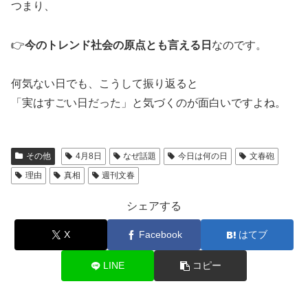
つまり、
👉
今のトレンド社会の原点とも言える日
なのです。
何気ない日でも、こうして振り返ると
「実はすごい日だった」と気づくのが面白いですよね。
その他
4月8日
なぜ話題
今日は何の日
文春砲
理由
真相
週刊文春
シェアする
X
Facebook
はてブ
LINE
コピー