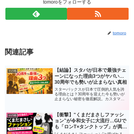
tomoroをフォローする
tomoro
関連記事
【結論】スタバが日本で最強チェ
その他
ーンになった理由3つがヤバい…
30周年でも勢いが止まらない真相
スターバックスが日本で圧倒的人気を誇
る理由とは？30周年を迎えた今も勢いが
止まらない秘密を徹底解説。カスタマイ
ズ、限定フラペチーノ、ティー戦略まで
わかりやすく紹介します。
【衝撃】“くまだまさしファッシ
その他
ョン”が令和女子に大流行…GUで
も「ロンT×タンクトップ」が異例
ヒットの理由3つ