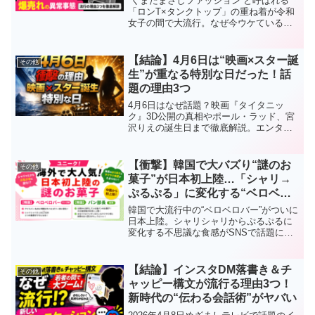
“くまだまさしファッション”と呼ばれる
「ロンT×タンクトップ」の重ね着が令和
女子の間で大流行。なぜ今ウケているの
か？GUで売れている理由や、着回し力・
韓国系トレンドとの関係を徹底解説しま
す。
【結論】4月6日は“映画×スター誕
その他
生”が重なる特別な日だった！話
題の理由3つ
4月6日はなぜ話題？映画『タイタニッ
ク』3D公開の真相やポール・ラッド、宮
沢りえの誕生日まで徹底解説。エンタメ
的に注目される理由をわかりやすく紹介
します。
【衝撃】韓国で大バズり“謎のお
その他
菓子”が日本初上陸…「シャリ→
ぷるぷる」に変化する“ベロベロ
バー”がクセになる
韓国で大流行中の“ベロベロバー”がついに
日本上陸。シャリシャリからぷるぷるに
変化する不思議な食感がSNSで話題に。
さらに塩パン風スナック「パン部長 抹茶
味」も登場。なぜここまで人気なのか、
理由をわかりやすく解説します。
【結論】インスタDM落書き＆チ
その他
ャッピー構文が流行る理由3つ！
新時代の“伝わる会話術”がヤバい