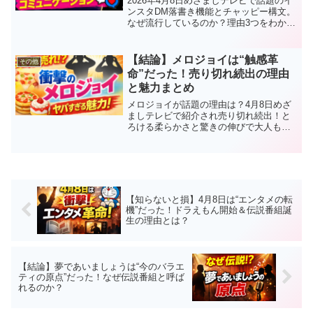
2026年4月8日めざましテレビで話題のイ
ンスタDM落書き機能とチャッピー構文。
なぜ流行しているのか？理由3つをわかり
やすく解説。若者の新しいコミュニケー
ション術と今後のトレンドを徹底分析。
【結論】メロジョイは“触感革
その他
命”だった！売り切れ続出の理由
と魅力まとめ
メロジョイが話題の理由は？4月8日めざ
ましテレビで紹介され売り切れ続出！と
ろける柔らかさと驚きの伸びで大人もハ
マる次世代スクイーズの魅力、口コミ、
購入方法まで徹底解説。
【知らないと損】4月8日は“エンタメの転
機”だった！ドラえもん開始＆伝説番組誕
生の理由とは？
【結論】夢であいましょうは“今のバラエ
ティの原点”だった！なぜ伝説番組と呼ば
れるのか？