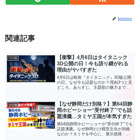
tomoro
関連記事
【衝撃】4月6日はタイタニック
その他
3D公開の日！今も語り継がれる
理由がヤバすぎた
4月6日は映画『タイタニック』3D版公開
の日。なぜ今も話題なのか？理由3つと見
どころ、あらすじ、主題歌の魅力まで完
全解説。知らないと損する名作の真相と
は？
【なぜ静岡だけ別格？】第64回静
その他
岡ホビーショー“受付終了”でも話
題沸騰…タミヤ王国が本気すぎた
第64回静岡ホビーショーが“受付終了”でも
話題沸騰。なぜ静岡だけ模型文化が別格
なのか？タミヤを中心に、展示規模・モ
デラーズクラブ合同作品展・RCイベント