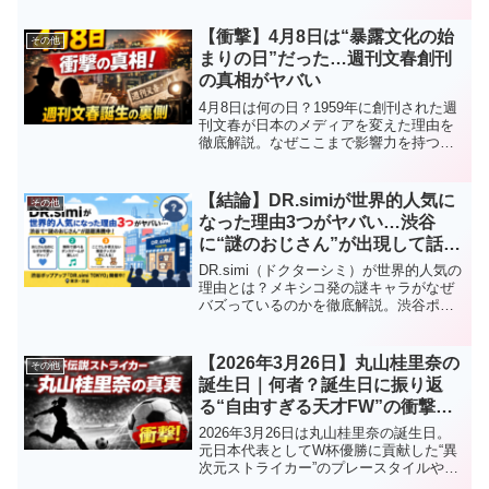
など見どころを徹底解説します。
【衝撃】4月8日は“暴露文化の始
その他
まりの日”だった…週刊文春創刊
の真相がヤバい
4月8日は何の日？1959年に創刊された週
刊文春が日本のメディアを変えた理由を
徹底解説。なぜここまで影響力を持つの
か、暴露文化の真相や現代への影響まで
わかりやすく紹介します。
【結論】DR.simiが世界的人気に
その他
なった理由3つがヤバい…渋谷
に“謎のおじさん”が出現して話題
に
DR.simi（ドクターシミ）が世界的人気の
理由とは？メキシコ発の謎キャラがなぜ
バズっているのかを徹底解説。渋谷ポッ
プアップ「DR.simi TOKYO」の見どこ
ろ、無料ダンス体験、限定グッズ情報も
紹介。GW前に行くべき注目スポット。
【2026年3月26日】丸山桂里奈の
その他
誕生日｜何者？誕生日に振り返
る“自由すぎる天才FW”の衝撃キ
ャリア
2026年3月26日は丸山桂里奈の誕生日。
元日本代表としてW杯優勝に貢献した“異
次元ストライカー”のプレースタイルやプ
ロフィール、伝説のゴールを徹底解説。