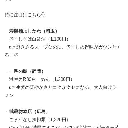
特に注目はこちら👇
・
寿製麺よしかわ（埼玉）
煮干しそば白醤油（1,100円）
👉 透き通るスープなのに、煮干しの旨味がガツンとく
る一杯
・
一匹の鯨（静岡）
潮生姜R30らーめん（1,200円）
👉 生姜の爽やかさとコクがクセになる、大人向けラー
メン
・
武蔵坊本店（広島）
ごま汁なし担担麺（1,320円）
👉 ピリ辛×濃厚ごまのバランスが絶妙でリピーター続