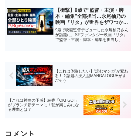
【衝撃】9歳で“監督・主演・脚
その他
本・編集”全部担当…永尾柚乃の
映画『リタ』が世界をザワつかせ
る理由3つ
9歳で映画監督デビューした永尾柚乃さん
が話題に。SFファンタジー映画『リタ』
で監督・主演・脚本・編集を担当し、カ
ンヌで英語スピーチまで披露。なぜここ
まで注目されるのか、その理由を徹底解
説します。
【これは体験したい】“読むマンガ”が変わ
る！？話題の没入型MANGALOGUEがす
ごそう
【これは神曲の予感】綾香「OK! GO!」
がブランチ新テーマに！朝が楽しみにな
る理由とは？
コメント