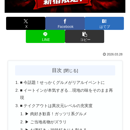
X
Facebook
はてブ
LINE
コピー
2026.03.28
目次
■ 今話題！せっかくグルメがリアルイベントに
■ イートインが本気すぎる…現地の味をそのまま再
現
■ テイクアウトは異次元レベルの充実度
▶ 肉好き歓喜！ガッツリ系グルメ
▶ ご当地名物がズラリ
▶ お酒好き・珍味好きにも刺さる