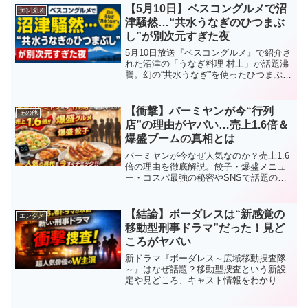
【5月10日】ベスコングルメで沼
エンタメ
津騒然…“共水うなぎのひつまぶ
し”が別次元すぎた夜
5月10日放送『ベスコングルメ』で紹介さ
れた沼津の「うなぎ料理 村上」が話題沸
騰。幻の“共水うなぎ”を使ったひつまぶ
し、静岡生わさび、出汁茶漬け、うなぎ
天ぷらまで徹底解説。今すぐ食べたくな
る理由とは？
【衝撃】バーミヤンが今“行列
その他
店”の理由がヤバい…売上1.6倍＆
爆盛ブームの真相とは
バーミヤンが今なぜ人気なのか？売上1.6
倍の理由を徹底解説。餃子・爆盛メニュ
ー・コスパ最強の秘密やSNSで話題の真
相までわかりやすく紹介します。
【結論】ボーダレスは“新感覚の
エンタメ
移動型刑事ドラマ”だった！見ど
ころがヤバい
新ドラマ『ボーダレス～広域移動捜査隊
～』はなぜ話題？移動型捜査という新設
定や見どころ、キャスト情報をわかりや
すく解説。2026年春ドラマの本命と注目
される理由をまとめました。