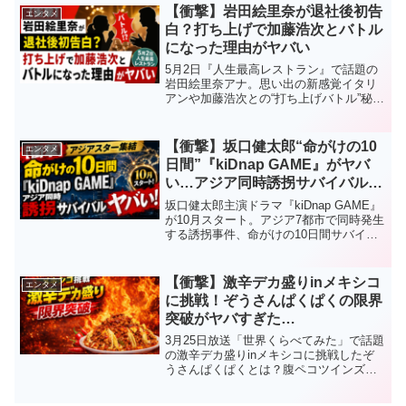
【衝撃】岩田絵里奈が退社後初告
エンタメ
白？打ち上げで加藤浩次とバトル
になった理由がヤバい
5月2日『人生最高レストラン』で話題の
岩田絵里奈アナ。思い出の新感覚イタリ
アンや加藤浩次との“打ち上げバトル”秘話
とは？退社後初告白の真相や話題の理由3
つをわかりやすく解説します。
【衝撃】坂口健太郎“命がけの10
エンタメ
日間”『kiDnap GAME』がヤバ
い…アジア同時誘拐サバイバルに
世界震撼
坂口健太郎主演ドラマ『kiDnap GAME』
が10月スタート。アジア7都市で同時発生
する誘拐事件、命がけの10日間サバイバ
ル、豪華アジアスター集結で話題沸騰。
見どころや話題の理由をわかりやすく解
説します。
【衝撃】激辛デカ盛りinメキシコ
エンタメ
に挑戦！ぞうさんぱくぱくの限界
突破がヤバすぎた…
3月25日放送「世界くらべてみた」で話題
の激辛デカ盛りinメキシコに挑戦したぞ
うさんぱくぱくとは？腹ペコツインズも
認める実力やプロフィールをわかりやす
く解説。