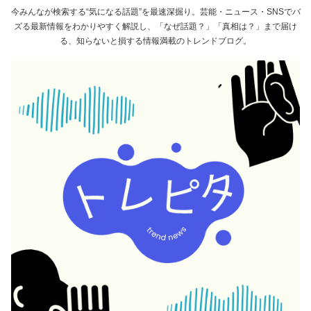
今みんなが検索する“気になる話題”を最速深掘り。芸能・ニュース・SNSでバ
ズる最新情報をわかりやすく解説し、「なぜ話題？」「真相は？」まで届け
る、知らないと損する情報満載のトレンドブログ。