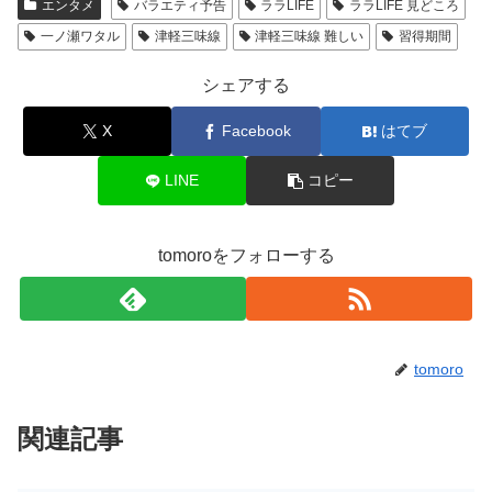
エンタメ
バラエティ予告
ララLIFE
ララLIFE 見どころ
一ノ瀬ワタル
津軽三味線
津軽三味線 難しい
習得期間
シェアする
X
Facebook
はてブ
LINE
コピー
tomoroをフォローする
tomoro
関連記事