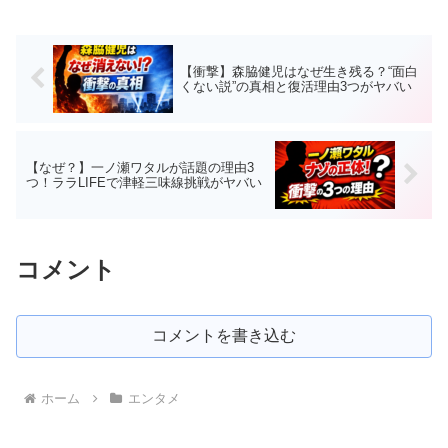
【衝撃】森脇健児はなぜ生き残る？“面白
くない説”の真相と復活理由3つがヤバい
【なぜ？】一ノ瀬ワタルが話題の理由3
つ！ララLIFEで津軽三味線挑戦がヤバい
コメント
コメントを書き込む
ホーム
エンタメ