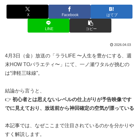
X
Facebook
はてブ
LINE
コピー
2026.04.03
4月3日（金）放送の「ララLIFE 〜人生を豊かにする、週
末HOW TOバラエティ〜」にて、一ノ瀬ワタルが挑むの
は“津軽三味線”。
結論から言うと、
👉
初心者とは思えないレベルの仕上がりが予告映像です
でに見えており、放送前から神回確定の空気が漂っている
本記事では、なぜここまで注目されているのかを分かりや
すく解説します。