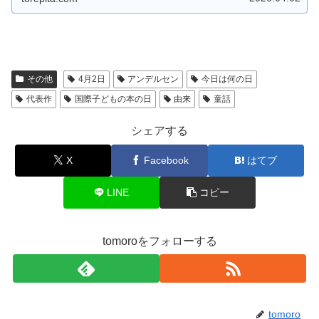
その他
4月2日
アンデルセン
今日は何の日
代表作
国際子どもの本の日
由来
童話
シェアする
X
Facebook
はてブ
LINE
コピー
tomoroをフォローする
tomoro