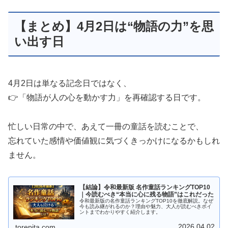
【まとめ】4月2日は“物語の力”を思
い出す日
4月2日は単なる記念日ではなく、
👉「物語が人の心を動かす力」を再確認する日です。
忙しい日常の中で、あえて一冊の童話を読むことで、
忘れていた感情や価値観に気づくきっかけになるかもしれ
ません。
【結論】令和最新版 名作童話ランキングTOP10
｜今読むべき“本当に心に残る物語”はこれだった
令和最新版の名作童話ランキングTOP10を徹底解説。なぜ
今も読み継がれるのか？理由や魅力、大人が読むべきポイ
ントまでわかりやすく紹介します。
2026.04.02
torepita.com