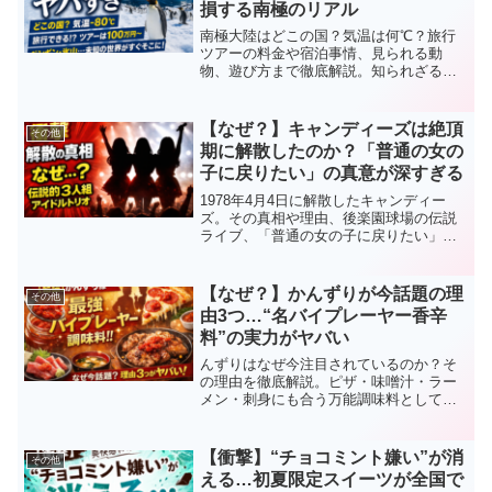
損する南極のリアル
南極大陸はどこの国？気温は何℃？旅行
ツアーの料金や宿泊事情、見られる動
物、遊び方まで徹底解説。知られざる南
極のリアルをわかりやすく紹介します。
【なぜ？】キャンディーズは絶頂
その他
期に解散したのか？「普通の女の
子に戻りたい」の真意が深すぎる
1978年4月4日に解散したキャンディー
ズ。その真相や理由、後楽園球場の伝説
ライブ、「普通の女の子に戻りたい」が
流行語になった背景をわかりやすく解説
します。
【なぜ？】かんずりが今話題の理
その他
由3つ…“名バイプレーヤー香辛
料”の実力がヤバい
んずりはなぜ今注目されているのか？そ
の理由を徹底解説。ピザ・味噌汁・ラー
メン・刺身にも合う万能調味料として話
題に。甘みと辛さが共存する“名バイプレ
ーヤー香辛料”の魅力とおすすめの使い方
をまとめました。
【衝撃】“チョコミント嫌い”が消
その他
える…初夏限定スイーツが全国で