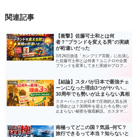
関連記事
【衝撃】佐藤可士和とは何
その他
者？“ブランドを変える男”の実績
が桁違いだった
3月26日放送「カンブリア宮殿」に出演し
た佐藤可士和とは何者？ユニクロや企業
ブランドを変革してきた実績やプロフィ
ール、サムライの事業内容や評判まで徹
底解説します。
【結論】スタバが日本で最強チェ
その他
ーンになった理由3つがヤバい…
30周年でも勢いが止まらない真相
スターバックスが日本で圧倒的人気を誇
る理由とは？30周年を迎えた今も勢いが
止まらない秘密を徹底解説。カスタマイ
ズ、限定フラペチーノ、ティー戦略まで
わかりやすく紹介します。
南極ってどこの国？気温−何℃？
その他
旅行できるって本当？知らないと