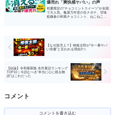
爆売れ「爽快感ヤバい」の声
初夏限定の“チョコミントスイーツ”が全国
で大人気。亀屋万年堂の生ナボナ、甘味
処鎌倉の和風チョコミント、ねこねこ食
パンなど話題商品を徹底解説。「チョコ
ミント嫌いでも食べやすい」とSNSで話
題の理由とは？
【なぜ急浮上？】栁俊太郎が“今一番ヤバ
い俳優”と言われる理由3つ
【結論】令和最新版 名作童話ランキング
TOP10｜今読むべき“本当に心に残る物
語”はこれだった
コメント
コメントを書き込む