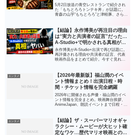
体とは
5月2日放送の青空レストランで紹介され
た「もちとろろトンテキ丼」が話題に。
青森の山芋“もちとろろ”と津軽豚、さらに
謎の甘辛だれの正体を徹底解説。なぜこ
こまでバズったのか理由3つをわかりやす
くまとめました。
【結論】永作博美が再注目の理由
エンタメ
は“実力と共演者の証言”だった…
A-Studio+で明かされる真相がヤ
バい
永作博美がA-Studio+出演で再び話題に。
再評価される理由や共演者の証言、代表
映画作品をまとめて紹介。今すぐ見れる
視聴方法も掲載。
【2026年最新版】福山潤のイベ
エンタメ
ント情報まとめ！出演日程・時
間・チケット情報を完全網羅
2026年に開催される声優・福山潤のイベ
ント情報を完全まとめ。映画舞台挨拶、
AnimeJapan、朗読イベントまで日程・時
間・内容をわかりやすく解説。チケット
情報や参加のポイントも紹介！
【結論】ザ・スーパーマリオギャ
エンタメ
ラクシー・ムービーが大ヒット確
定なワケ…歴代マリオ映画との違