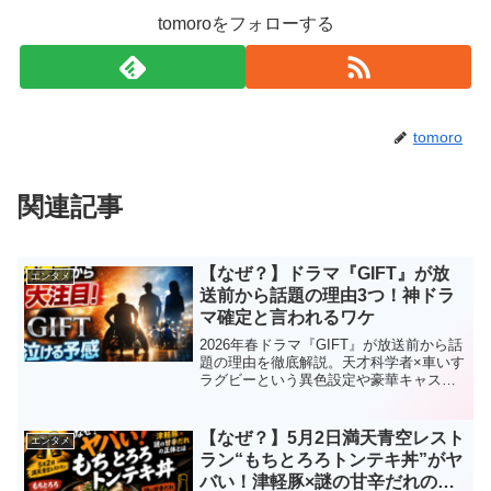
tomoroをフォローする
tomoro
関連記事
【なぜ？】ドラマ『GIFT』が放
エンタメ
送前から話題の理由3つ！神ドラ
マ確定と言われるワケ
2026年春ドラマ『GIFT』が放送前から話
題の理由を徹底解説。天才科学者×車いす
ラグビーという異色設定や豪華キャス
ト、見どころを予測ベースで紹介しま
す。
【なぜ？】5月2日満天青空レスト
エンタメ
ラン“もちとろろトンテキ丼”がヤ
バい！津軽豚×謎の甘辛だれの正