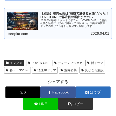
【結論】瀧内公美は“演技で魅せる女優”だった！
LOVED ONEで再注目の理由がヤバい
2026年4月8日スタートのドラマ『LOVED ONE』で瀧内
公美が話題に。映画『国宝』で注目された理由や演技力、
ドラマの見どころをわかりやすく解説します。
2026.04.01
torepita.com
エンタメ
LOVED ONE
ディーンフジオカ
新ドラマ
春ドラマ2026
法医学ドラマ
瀧内公美
見どころ解説
シェアする
X
Facebook
はてブ
LINE
コピー