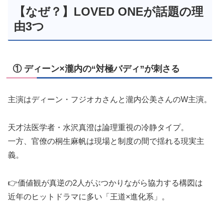
【なぜ？】LOVED ONEが話題の理
由3つ
① ディーン×瀧内の“対極バディ”が刺さる
主演はディーン・フジオカさんと瀧内公美さんのW主演。
天才法医学者・水沢真澄は論理重視の冷静タイプ。
一方、官僚の桐生麻帆は現場と制度の間で揺れる現実主
義。
👉価値観が真逆の2人がぶつかりながら協力する構図は
近年のヒットドラマに多い「王道×進化系」。