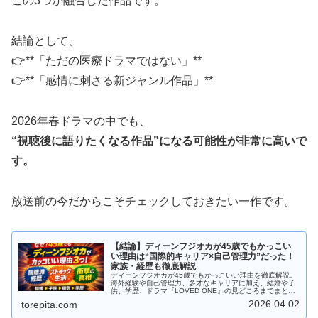
この3つが融合した作品です。
結論として、
👉**「ただの医療ドラマではない」**
👉**「感情に刺さる新ジャンル作品」**
2026年春ドラマの中でも、
“視聴後に語りたくなる作品”になる可能性が非常に高いで
す。
放送前の今だからこそチェックしておきたい一作です。
【結論】ディーンフジオカが45歳でもかっこい
い理由は“国際的キャリア×自己管理力”だった！
家族・経歴も徹底解説
ディーンフジオカが45歳でもかっこいい理由を徹底解説。
海外経験や自己管理力、多才なキャリアに加え、結婚や子
供、学歴、ドラマ『LOVED ONE』の見どころまでまとめ
ました。
2026.04.02
torepita.com