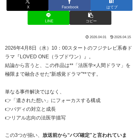
X
Facebook
はてブ
LINE
コピー
2026.04.01
2026.04.15
2026年4月8日（水）10：00スタートのフジテレビ系春ド
ラマ『LOVED ONE（ラブドワン）』。
結論から言うと、この作品は**「法医学×人間ドラマ」を
極限まで融合させた“新感覚ドラマ”**です。
単なる事件解決ではなく、
👉「遺された想い」にフォーカスする構成
👉バディの対立と成長
👉リアル志向の法医学描写
この3つが揃い、
放送前から“バズ確定”と言われていま