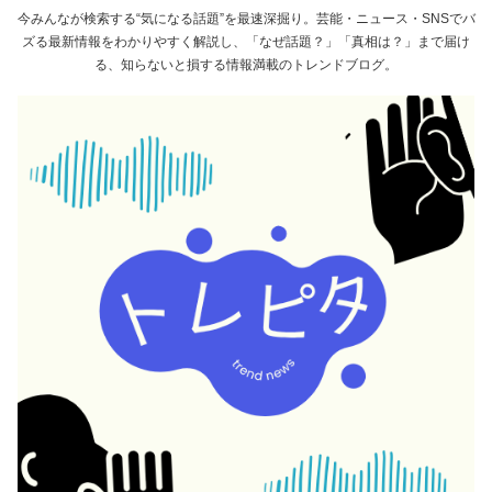
今みんなが検索する“気になる話題”を最速深掘り。芸能・ニュース・SNSでバ
ズる最新情報をわかりやすく解説し、「なぜ話題？」「真相は？」まで届け
る、知らないと損する情報満載のトレンドブログ。