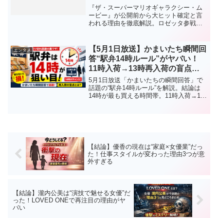
いがヤバい
『ザ・スーパーマリオギャラクシー・ム
ービー』が公開前から大ヒット確定と言
われる理由を徹底解説。ロゼッタ参戦、
宇宙演出、歴代マリオ映画との違い、前
作超えの可能性までわかりやすく紹介し
ます。
【5月1日放送】かまいたち瞬間回
エンタメ
答“駅弁14時ルール”がヤバい！
11時入荷→13時再入荷の盲点と
は
5月1日放送「かまいたちの瞬間回答」で
話題の“駅弁14時ルール”を解説。結論は
14時が最も買える時間帯。11時入荷→13
時再入荷→14時が狙い目になる理由3つを
わかりやすく紹介。売り切れ回避したい
人必見。
【結論】優香の現在は“家庭×女優業”だっ
た！仕事スタイルが変わった理由3つが意
外すぎる
【結論】瀧内公美は“演技で魅せる女優”だ
った！LOVED ONEで再注目の理由がヤ
バい