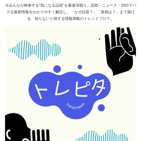
今みんなが検索する“気になる話題”を最速深掘り。芸能・ニュース・SNSでバ
ズる最新情報をわかりやすく解説し、「なぜ話題？」「真相は？」まで届け
る、知らないと損する情報満載のトレンドブログ。