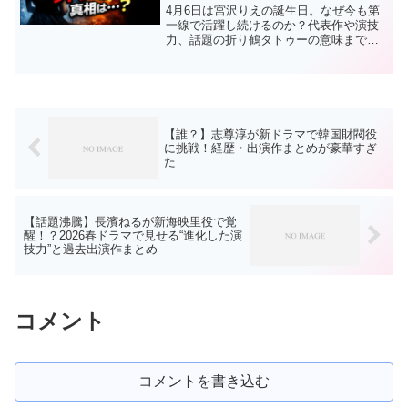
4月6日は宮沢りえの誕生日。なぜ今も第
一線で活躍し続けるのか？代表作や演技
力、話題の折り鶴タトゥーの意味までわ
かりやすく解説します。
【誰？】志尊淳が新ドラマで韓国財閥役
に挑戦！経歴・出演作まとめが豪華すぎ
た
【話題沸騰】長濱ねるが新海映里役で覚
醒！？2026春ドラマで見せる“進化した演
技力”と過去出演作まとめ
コメント
コメントを書き込む