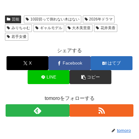
芸能
10回切って倒れない木はない
2026年ドラマ
みりちゃむ
ギャルモデル
大木美里亜
花井美香
若手女優
シェアする
X
Facebook
はてブ
LINE
コピー
tomoroをフォローする
tomoro