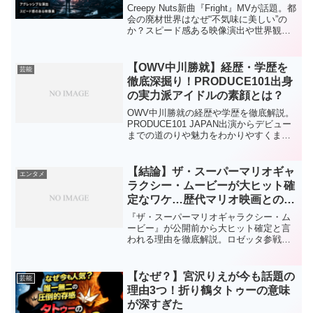
Creepy Nuts新曲『Fright』MVが話題。都
会の廃材世界はなぜ“不気味に美しい”の
か？スピード感ある映像演出や世界観の
意味、見どころを3つの理由で考察しま
す。
【OWV中川勝就】経歴・学歴を
芸能
徹底深掘り！PRODUCE101出身
の実力派アイドルの素顔とは？
OWV中川勝就の経歴や学歴を徹底解説。
PRODUCE101 JAPAN出演からデビュー
までの道のりや魅力をわかりやすくまと
めました。今注目の理由が一目で分か
る！
【結論】ザ・スーパーマリオギャ
エンタメ
ラクシー・ムービーが大ヒット確
定なワケ…歴代マリオ映画との違
いがヤバい
『ザ・スーパーマリオギャラクシー・ム
ービー』が公開前から大ヒット確定と言
われる理由を徹底解説。ロゼッタ参戦、
宇宙演出、歴代マリオ映画との違い、前
作超えの可能性までわかりやすく紹介し
ます。
【なぜ？】宮沢りえが今も話題の
芸能
理由3つ！折り鶴タトゥーの意味
が深すぎた