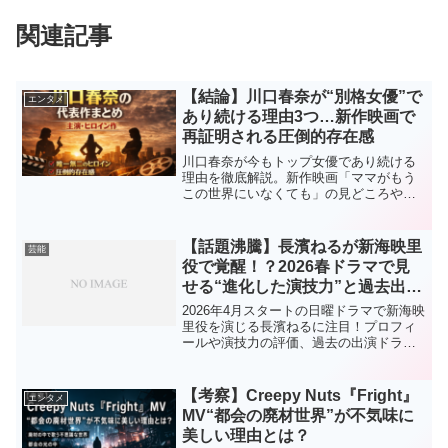
関連記事
【結論】川口春奈が“別格女優”で
エンタメ
あり続ける理由3つ…新作映画で
再証明される圧倒的存在感
川口春奈が今もトップ女優であり続ける
理由を徹底解説。新作映画「ママがもう
この世界にいなくても」の見どころや過
去の出演ドラマ・映画を西暦付きで紹
介。なぜここまで人気なのか、その真相
に迫る。
【話題沸騰】長濱ねるが新海映里
芸能
役で覚醒！？2026春ドラマで見
せる“進化した演技力”と過去出演
作まとめ
2026年4月スタートの日曜ドラマで新海映
里役を演じる長濱ねるに注目！プロフィ
ールや演技力の評価、過去の出演ドラ
マ・映画をわかりやすく解説します。
【考察】Creepy Nuts『Fright』
エンタメ
MV“都会の廃材世界”が不気味に
美しい理由とは？