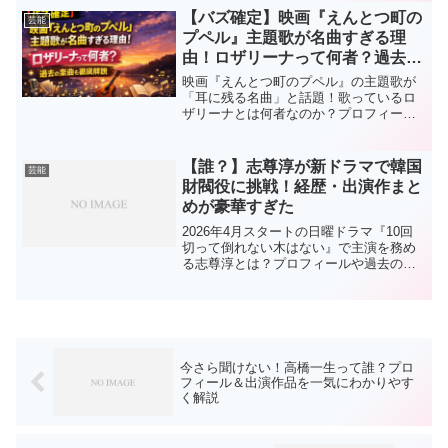
説します。
【バズ確定】映画『えんとつ町の
芸能
プペル』主題歌が名曲すぎる理
由！ロザリーナって何者？過去の
楽曲も徹底解説
映画『えんとつ町のプペル』の主題歌が
「耳に残る名曲」と話題！歌っているロ
ザリーナとは何者なのか？プロフィール
や過去の代表曲（西暦付き）をわかりや
すく解説します。
【誰？】志尊淳が新ドラマで韓国
芸能
財閥役に挑戦！経歴・出演作まと
めが豪華すぎた
2026年4月スタートの日曜ドラマ『10回
切って倒れない木はない』で主演を務め
る志尊淳とは？プロフィールや過去の出
演ドラマ・映画を年代付きで詳しく解
説。今注目の理由もわかりやすく紹介！
今さら聞けない！高橋一生って誰？プロ
フィール＆出演作品を一気にわかりやす
く解説