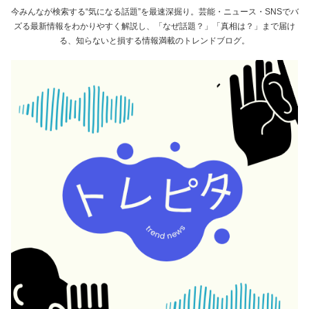
今みんなが検索する“気になる話題”を最速深掘り。芸能・ニュース・SNSでバ
ズる最新情報をわかりやすく解説し、「なぜ話題？」「真相は？」まで届け
る、知らないと損する情報満載のトレンドブログ。