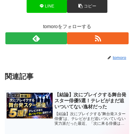
LINE
コピー
tomoroをフォローする
tomoro
関連記事
【結論】次にブレイクする舞台発
エンタメ
スター俳優5選！テレビがまだ追
いついてない逸材だった
【結論】次にブレイクする“舞台発スター
俳優”は、テレビがまだ追いついていない
実力派だった最近、「次に来る俳優は
誰？」という話題で、実は静かに注目さ
れているのが舞台出身の実力派俳優で