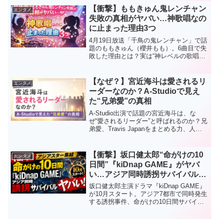
す。結論からいうと、次にブレイクしそ
【衝撃】ももきゅん鬼レンチャン
エンタメ
うなのは、テレビよりも先...
失敗の真相がヤバい…神歌唱なの
に止まった理由3つ
4月19日放送「千鳥の鬼レンチャン」で話
題のももきゅん（櫻井もも）。6曲目で失
敗した理由とは？実は“神レベルの歌唱
力”だった真相とSNSの反応、今後の活躍
までわかりやすく解説します。
【なぜ？】宮近海斗は愛されるリ
エンタメ
ーダーなのか？A-Studioで見え
た“兄弟愛”の真相
A-Studio出演で話題の宮近海斗は、な
ぜ“愛されるリーダー”と呼ばれるのか？兄
弟愛、Travis Japanをまとめる力、人を
惹きつける魅力の理由3つを徹底解説。放
送前に見どころも予習！
【衝撃】坂口健太郎“命がけの10
エンタメ
日間”『kiDnap GAME』がヤバ
い…アジア同時誘拐サバイバルに
世界震撼
坂口健太郎主演ドラマ『kiDnap GAME』
が10月スタート。アジア7都市で同時発生
する誘拐事件、命がけの10日間サバイバ
ル、豪華アジアスター集結で話題沸騰。
見どころや話題の理由をわかりやすく解