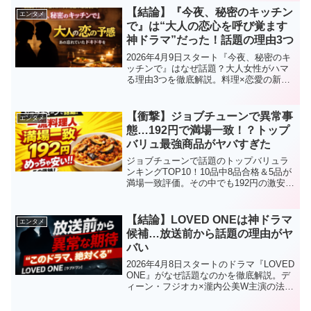
【結論】『今夜、秘密のキッチン
エンタメ
で』は“大人の恋心を呼び覚ます
神ドラマ”だった！話題の理由3つ
2026年4月9日スタート『今夜、秘密のキ
ッチンで』はなぜ話題？大人女性がハマ
る理由3つを徹底解説。料理×恋愛の新感
覚ドラマの見どころや魅力をわかりやす
く紹介します。
【衝撃】ジョブチューンで異常事
エンタメ
態…192円で満場一致！？トップ
バリュ最強商品がヤバすぎた
ジョブチューンで話題のトップバリュラ
ンキングTOP10！10品中8品合格＆5品が
満場一致評価。その中でも192円の激安商
品が衝撃的と話題に！リピーター続出の
理由を徹底解説！
【結論】LOVED ONEは神ドラマ
エンタメ
候補…放送前から話題の理由がヤ
バい
2026年4月8日スタートのドラマ『LOVED
ONE』がなぜ話題なのかを徹底解説。デ
ィーン・フジオカ×瀧内公美W主演の法医
学ドラマの見どころ、設定、放送日まで
わかりやすく紹介します。