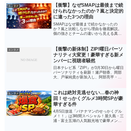
【衝撃】なぜSMAPは最後まで続
エンタメ
けられなかったのか？嵐と決定的
に違った3つの理由
SMAPはなぜ最後まで続かなかったの
か？嵐と比較しながら理由を徹底解説。
個の強さとチームの違いから見える真相
とは。
【衝撃の新体制】ZIP!曜日パーソ
エンタメ
ナリティ大変更！豪華すぎる新メ
ンバーに視聴者騒然
日本テレビ系『ZIP!』が3月30日から曜日
パーソナリティを刷新！瀬戸朝香、岡部
大、戸塚純貴が新加入し、阿部亮平・山
下健二郎は続投。注目の新体制を詳しく
解説します。
これは絶対見逃せない…春の神
エンタメ
回！せっかくグルメ3時間SPが豪
華すぎる件
4月5日放送「バナナマンのせっかくグル
メ！！」は3時間スペシャル！屋久島・三
浦・富士五湖の人気観光地で豪華メンバ
ーが爆食ロケ。春に行きたくなる絶品グ
ルメ満載の見どころを徹底紹介！