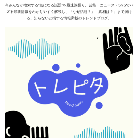
今みんなが検索する“気になる話題”を最速深掘り。芸能・ニュース・SNSでバ
ズる最新情報をわかりやすく解説し、「なぜ話題？」「真相は？」まで届け
る、知らないと損する情報満載のトレンドブログ。