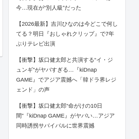
今…現在が“別人級”だった
【2026最新】吉川ひなのは今どこで何し
てる？明日『おしゃれクリップ』で7年
ぶりテレビ出演
【衝撃】坂口健太郎と共演する“イ・ジ
ュンギ”がヤバすぎる…『kiDnap
GAME』でアジア震撼へ「韓ドラ界レジ
ェンド」の声
【衝撃】坂口健太郎“命がけの10日
間”『kiDnap GAME』がヤバい…アジア
同時誘拐サバイバルに世界震撼