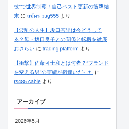
技”で世界制覇！自己ベスト更新の衝撃結
末
に
สมัคร pug555
より
【波乱の人生】坂口杏里は今どうして
る？母・坂口良子との関係と転機を徹底
おさらい
に
trading platform
より
【衝撃】佐藤可士和とは何者？“ブランド
を変える男”の実績が桁違いだった
に
rs485 cable
より
アーカイブ
2026年5月