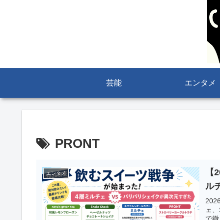
芸能
エンタメ
PRONT
【
エンタメ
ル
20
ェ、S
で徹