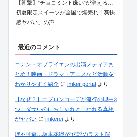
【衝撃】“チョコミント嫌い”が消える…
初夏限定スイーツが全国で爆売れ「爽快
感ヤバい」の声
最近のコメント
コナン・オブライエンの出演メディアま
とめ！映画・ドラマ・アニメなど活動を
わかりやすく紹介
に
imker portal
より
【なぜ？】エプロンコーデが流行の理由3
つ！ダサいのにおしゃれと言われる真相
がヤバい
に
imkerei
より
涙不可避…坂本花織が“伝説のラスト演