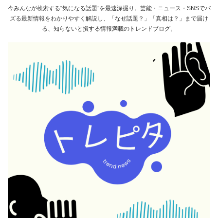
今みんなが検索する“気になる話題”を最速深掘り。芸能・ニュース・SNSでバ
ズる最新情報をわかりやすく解説し、「なぜ話題？」「真相は？」まで届け
る、知らないと損する情報満載のトレンドブログ。