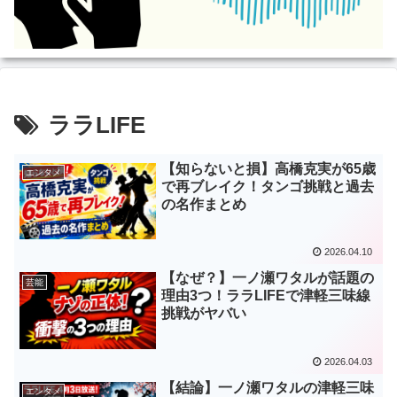
ララLIFE
【知らないと損】高橋克実が65歳
エンタメ
で再ブレイク！タンゴ挑戦と過去
の名作まとめ
2026.04.10
【なぜ？】一ノ瀬ワタルが話題の
芸能
理由3つ！ララLIFEで津軽三味線
挑戦がヤバい
2026.04.03
【結論】一ノ瀬ワタルの津軽三味
エンタメ