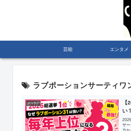
芸能
エンタメ
ラブポーションサーティワ
【
エンタメ
い
20
サー
力か