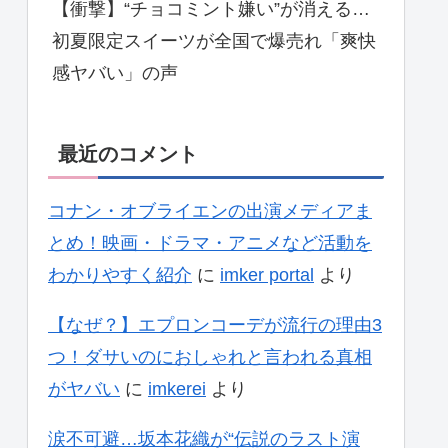
【衝撃】“チョコミント嫌い”が消える…
初夏限定スイーツが全国で爆売れ「爽快
感ヤバい」の声
最近のコメント
コナン・オブライエンの出演メディアま
とめ！映画・ドラマ・アニメなど活動を
わかりやすく紹介
に
imker portal
より
【なぜ？】エプロンコーデが流行の理由3
つ！ダサいのにおしゃれと言われる真相
がヤバい
に
imkerei
より
涙不可避…坂本花織が“伝説のラスト演