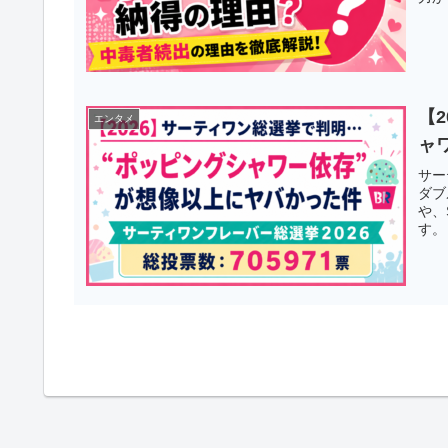
【
エンタメ
ャ
サー
ダブ
や、
す。