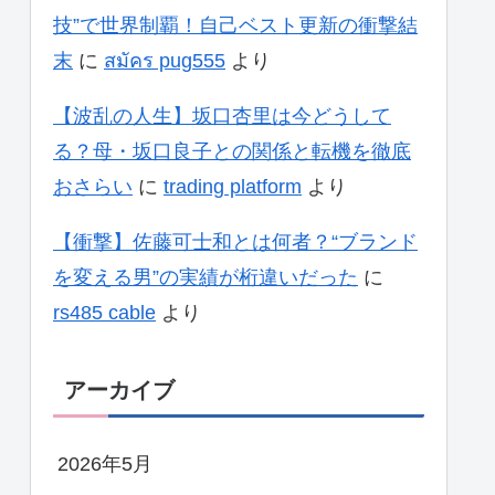
技”で世界制覇！自己ベスト更新の衝撃結
末
に
สมัคร pug555
より
【波乱の人生】坂口杏里は今どうして
る？母・坂口良子との関係と転機を徹底
おさらい
に
trading platform
より
【衝撃】佐藤可士和とは何者？“ブランド
を変える男”の実績が桁違いだった
に
rs485 cable
より
アーカイブ
2026年5月