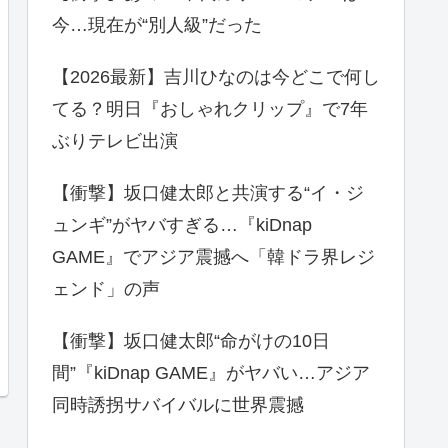
今…現在が“別人級”だった
【2026最新】吉川ひなのは今どこで何し
てる？明日『おしゃれクリップ』で7年
ぶりテレビ出演
【衝撃】坂口健太郎と共演する“イ・ジ
ュンギ”がヤバすぎる…『kiDnap
GAME』でアジア震撼へ「韓ドラ界レジ
ェンド」の声
【衝撃】坂口健太郎“命がけの10日
間”『kiDnap GAME』がヤバい…アジア
同時誘拐サバイバルに世界震撼