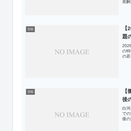
底解
【
芸能
題
20
の特
の若
【
芸能
後
白河
での
後の