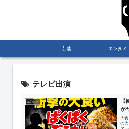
芸能
エンタメ
テレビ出演
【
エンタメ
が
大食
の大
ター