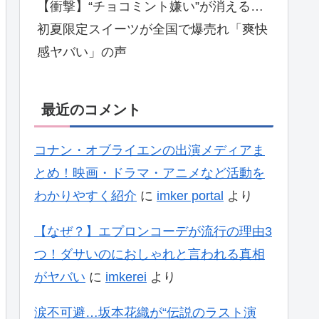
【衝撃】“チョコミント嫌い”が消える…
初夏限定スイーツが全国で爆売れ「爽快
感ヤバい」の声
最近のコメント
コナン・オブライエンの出演メディアま
とめ！映画・ドラマ・アニメなど活動を
わかりやすく紹介
に
imker portal
より
【なぜ？】エプロンコーデが流行の理由3
つ！ダサいのにおしゃれと言われる真相
がヤバい
に
imkerei
より
涙不可避…坂本花織が“伝説のラスト演