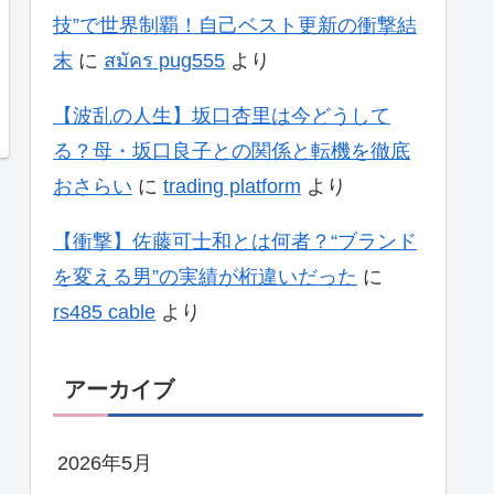
技”で世界制覇！自己ベスト更新の衝撃結
末
に
สมัคร pug555
より
【波乱の人生】坂口杏里は今どうして
る？母・坂口良子との関係と転機を徹底
おさらい
に
trading platform
より
【衝撃】佐藤可士和とは何者？“ブランド
を変える男”の実績が桁違いだった
に
rs485 cable
より
アーカイブ
2026年5月