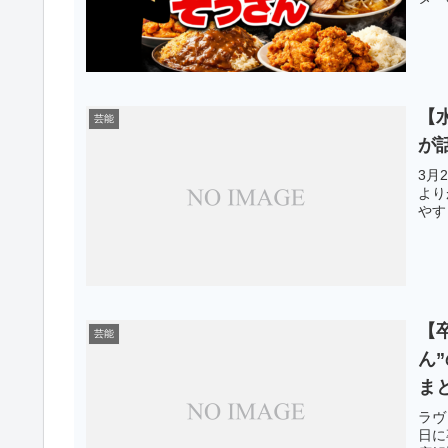
【
芸能
が
3月
より
やす
【
芸能
ん
ま
ラヴ
日に