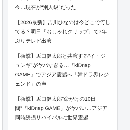
今…現在が“別人級”だった
【2026最新】吉川ひなのは今どこで何し
てる？明日『おしゃれクリップ』で7年
ぶりテレビ出演
【衝撃】坂口健太郎と共演する“イ・ジ
ュンギ”がヤバすぎる…『kiDnap
GAME』でアジア震撼へ「韓ドラ界レジ
ェンド」の声
【衝撃】坂口健太郎“命がけの10日
間”『kiDnap GAME』がヤバい…アジア
同時誘拐サバイバルに世界震撼