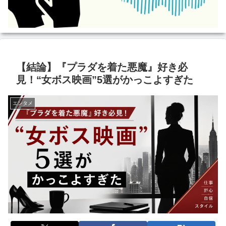
【結論】『プラダを着た悪魔』好き必
見！“女ボス映画”5選がかっこよすぎた
エンタメ