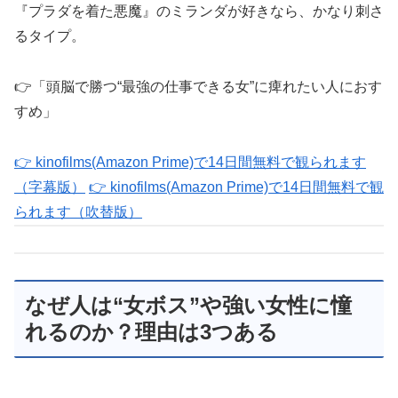
『プラダを着た悪魔』のミランダが好きなら、かなり刺さ
るタイプ。
👉「頭脳で勝つ“最強の仕事できる女”に痺れたい人におす
すめ」
👉 kinofilms(Amazon Prime)で14日間無料で観られます
（字幕版）
👉 kinofilms(Amazon Prime)で14日間無料で観
られます（吹替版）
なぜ人は“女ボス”や強い女性に憧
れるのか？理由は3つある