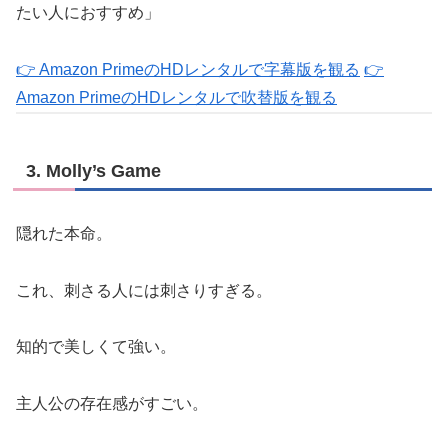
たい人におすすめ」
👉 Amazon PrimeのHDレンタルで字幕版を観る
👉
Amazon PrimeのHDレンタルで吹替版を観る
3. Molly’s Game
隠れた本命。
これ、刺さる人には刺さりすぎる。
知的で美しくて強い。
主人公の存在感がすごい。