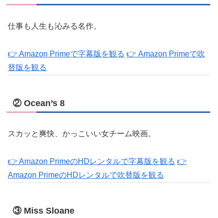
仕事も人生も沁みる名作。
👉 Amazon Primeで字幕版を観る
👉 Amazon Primeで吹
替版を観る
② Ocean’s 8
スカッと爽快、かっこいい女チーム映画。
👉 Amazon PrimeのHDレンタルで字幕版を観る
👉
Amazon PrimeのHDレンタルで吹替版を観る
③ Miss Sloane