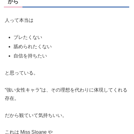
から
人って本当は
ブレたくない
舐められたくない
自信を持ちたい
と思っている。
“強い女性キャラ”は、その理想を代わりに体現してくれる
存在。
だから観ていて気持ちいい。
これは Miss Sloane や