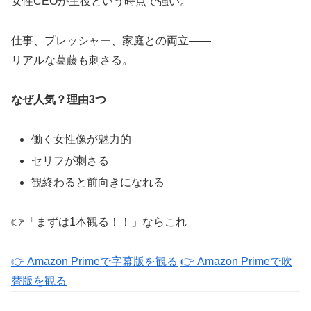
女性CEOが主役という時点で強い。
仕事、プレッシャー、家庭との両立――
リアルな葛藤も刺さる。
なぜ人気？理由3つ
働く女性像が魅力的
セリフが刺さる
観終わると前向きになれる
👉「まずは1本観る！！」ならこれ
👉 Amazon Primeで字幕版を観る
👉 Amazon Primeで吹
替版を観る