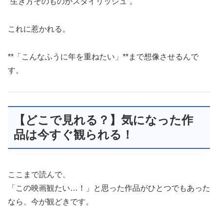
“生き方そのものがスタイリッシュ”。
これに惹かれる。
**「こんなふうに年を重ねたい」**まで想像させるんで
す。
【どこで見れる？】気になった作
品は今すぐ観られる！
ここまで読んで、
「この映画観たい…！」と思った作品がひとつでもあった
なら、今が観どきです。