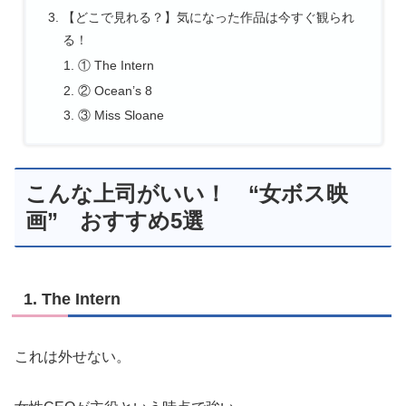
【どこで見れる？】気になった作品は今すぐ観られ
る！
① The Intern
② Ocean’s 8
③ Miss Sloane
こんな上司がいい！ “女ボス映
画” おすすめ5選
1. The Intern
これは外せない。