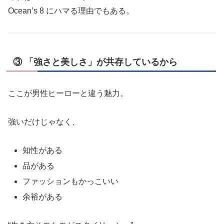
Ocean’s 8 にハマる理由でもある。
③ 「強さと美しさ」が共存しているから
ここが男性ヒーローと違う魅力。
強いだけじゃなく、
知性がある
品がある
ファッションもかっこいい
余裕がある