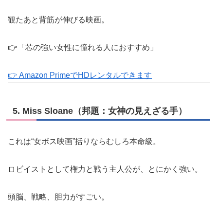
観たあと背筋が伸びる映画。
👉「芯の強い女性に憧れる人におすすめ」
👉 Amazon PrimeでHDレンタルできます
5. Miss Sloane（邦題：女神の見えざる手）
これは“女ボス映画”括りならむしろ本命級。
ロビイストとして権力と戦う主人公が、とにかく強い。
頭脳、戦略、胆力がすごい。