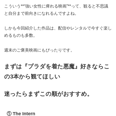
こういう**“強い女性に痺れる映画”**って、観ると不思議
と自分まで前向きになれるんですよね。
しかも今回紹介した作品は、配信やレンタルで今すぐ楽し
めるものも多数。
週末のご褒美映画にもぴったりです。
まずは『プラダを着た悪魔』好きならこ
の3本から観てほしい
迷ったらまずこの順がおすすめ。
① The Intern