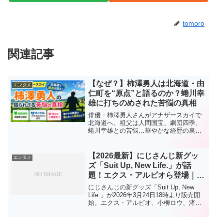
tomoro
関連記事
【なぜ？】柿澤勇人は北海道・由
エンタメ
仁町を“原点”と語るのか？蜷川幸
雄に打ちのめされた苦悩の真相
俳優・柿澤勇人さんがアナザースカイで
北海道へ。祖父は人間国宝、劇団四季、
蜷川幸雄との苦悩…華やかな経歴の裏に
あった“原点”とは？放送前に見どころと話
題の理由を徹底考察します。
【2026最新】にじさんじ新グッ
エンタメ
ズ「Suit Up, New Life.」が話
題！エクス・アルビオら登場｜販
売日・注目ポイントまとめ
にじさんじの新グッズ「Suit Up, New
Life.」が2026年3月24日18時より販売開
始。エクス・アルビオ、小柳ロウ、渚ト
ラウトのスーツ姿が話題に。販売情報や