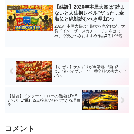
はどう変わるのか？視聴者の注目ポイン
トを解説。
【結論】2026年本屋大賞は“読ま
エンタメ
ないと人生損レベル”だった…全
順位と絶対読むべき理由3つ
2026年本屋大賞の全順位を完全解説。大
賞『イン・ザ・メガチャーチ』をはじ
め、今読むべきおすすめ作品3選や話題の
理由をわかりやすく紹介。読まないと損
する神ラインナップをチェック！
【なぜ？】かんずりが今話題の理由3
つ…“名バイプレーヤー香辛料”の実力がヤ
バい
【結論】ドクターイエローの後継はDr.S
だった…“乗れる点検車”がヤバすぎる理由
3つ
コメント