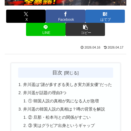
X
Facebook
はてブ
LINE
コピー
2026.04.16
2026.04.17
目次
井川遥は“謎が多すぎる美しき実力派女優”だった
井川遥が話題の理由3つ
① 韓国人説の真相が気になる人が急増
井川遥の韓国人説の真相は？噂の背景を解説
② 旦那・松本与との関係がすごい
③ 実はグラビア出身というギャップ