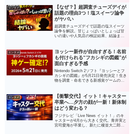
注目ポイントをわかりやすく解説。
【なぜ？】超調査チューズデイが
エンタメ
話題の理由3つ！塩スイーツ論争
がヤバい
超調査チューズデイで話題の塩スイーツ
論争を解説。甘じょっぱいとしょっぱ甘
いの違いや人気店の検証結果、結論まで
わかりやすくまとめました。
ヨッシー新作が自由すぎる！名前
エンタメ
も付けられる“フカシギの図鑑”が
面白すぎる予感
Nintendo Switch 2ソフト『ヨッシーとフ
カシギの図鑑』が5月21日発売決定！生き
物を調査・命名できる新感覚ゲームの魅
力や価格、遊び方をわかりやすく解説し
ます。
【衝撃交代】イット！キャスター
エンタメ
卒業へ…夕方の顔が一新！新体制
はどう変わる？
フジテレビ「Live News イット！」のキ
ャスターが4月から大きく交代。青井実と
宮司愛海が卒業し、新たに榎並大二郎ア
ナと山崎夕貴アナが就任。夕方ニュース