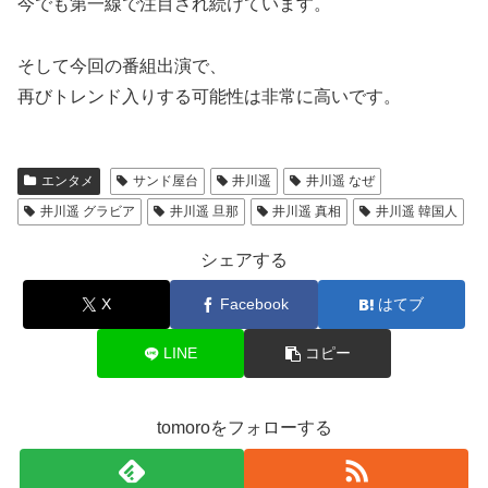
今でも第一線で注目され続けています。
そして今回の番組出演で、
再びトレンド入りする可能性は非常に高いです。
エンタメ
サンド屋台
井川遥
井川遥 なぜ
井川遥 グラビア
井川遥 旦那
井川遥 真相
井川遥 韓国人
シェアする
X
Facebook
はてブ
LINE
コピー
tomoroをフォローする