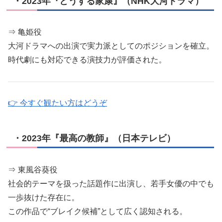
・2023年『どうする家康』（NHK大河ドラマ）
⇒ 亀姫役
大河ドラマへの出演で実力派としてのポジションを確立。
時代劇にも対応できる演技力が評価された。
👉 今すぐ観たい方はどうぞ
・2023年『最高の教師』（日本テレビ）
⇒ 東風谷葵役
社会的テーマを扱った話題作に出演し、若手女優の中でも
一歩抜けた存在に。
この作品で“ブレイク候補”として広く認知される。