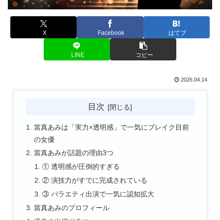
X
Facebook
はてブ
LINE
コピー
2026.04.14
目次
當真あみは「実力×透明感」で一気にブレイク目前
の女優
當真あみが話題の理由3つ
① 透明感が圧倒的すぎる
② 演技力がすでに完成されている
③ バラエティ出演で一気に認知拡大
當真あみのプロフィール