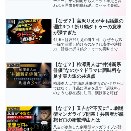
ービー』が公開前から大ヒット確定と言
われる理由を徹底解説。ロゼッタ参戦、
宇宙演出、歴代マリオ映画との違い、前
作超えの可能性までわかりやすく紹介し
ます。
【なぜ？】宮沢りえが今も話題の
芸能
理由3つ！折り鶴タトゥーの意味
が深すぎた
4月6日は宮沢りえの誕生日。なぜ今も第
一線で活躍し続けるのか？代表作や演技
力、話題の折り鶴タトゥーの意味までわ
かりやすく解説します。
【なぜ？】柿澤勇人は“井浦新系
エンタメ
俳優”なのか？ドラマに調味料を
足す実力派の共通点
柿澤勇人は“井浦新系俳優”なのか？見た目
ではなく、作品に深みを足す「調味料」
のような存在感に注目。演技派と呼ばれ
る共通点3つや出演作の魅力を解説。ドラ
マ好き必見の考察記事です。
【なぜ？】又吉が“不安に”…劇場
エンタメ
型マンガライブ開幕！共演者が感
想ゼロの衝撃理由とは
又吉が参加した劇場型マンガライブが話