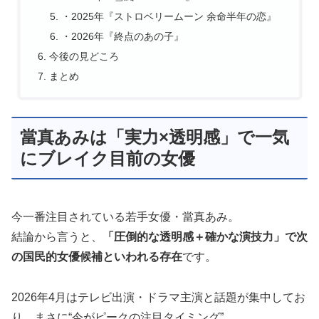
・2025年『ストロベリームーン 余命半年の恋』
・2026年『終点のあの子』
今後の見どころ
まとめ
當真あみは「実力×透明感」で一気
にブレイク目前の女優
今一番注目されている若手女優・當真あみ。
結論から言うと、
「圧倒的な透明感＋確かな演技力」で次
の国民的女優候補といわれる存在
です。
2026年4月はテレビ出演・ドラマ主演と話題が集中してお
り、まさに“今がピークの注目タイミング”。