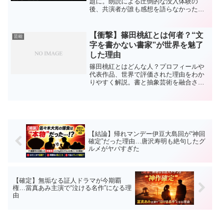
題に。朗読による圧倒的な没入体験の
後、共演者が誰も感想を語らなかった理
由とは？新しい漫画体験の魅力と“沈黙の
真相”を徹底解説。
【衝撃】篠田桃紅とは何者？“文
芸能
字を書かない書家”が世界を魅了
した理由
篠田桃紅とはどんな人？プロフィールや
代表作品、世界で評価された理由をわか
りやすく解説。書と抽象芸術を融合させ
た唯一無二の女性芸術家の魅力に迫りま
す。
【結論】帰れマンデー伊豆大島回が“神回
確定”だった理由…唐沢寿明も絶句したグ
ルメがヤバすぎた
【確定】無垢なる証人ドラマが今期覇
権…當真あみ主演で“泣ける名作”になる理
由