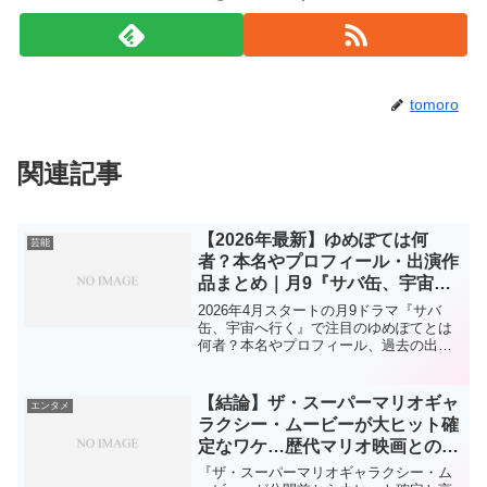
tomoro
関連記事
【2026年最新】ゆめぽては何
芸能
者？本名やプロフィール・出演作
品まとめ｜月9『サバ缶、宇宙へ
行く』で話題！
2026年4月スタートの月9ドラマ『サバ
缶、宇宙へ行く』で注目のゆめぽてとは
何者？本名やプロフィール、過去の出演
ドラマ・映画をわかりやすく解説。ブレ
イク必至の理由も徹底紹介！
【結論】ザ・スーパーマリオギャ
エンタメ
ラクシー・ムービーが大ヒット確
定なワケ…歴代マリオ映画との違
いがヤバい
『ザ・スーパーマリオギャラクシー・ム