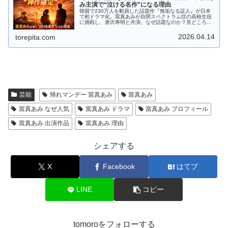
み主演で“泣ける名作”になる理由
韓国で230万人を動員した話題作『無垢なる証人』が日本
で初ドラマ化。當真あみが自閉スペクトラム症の高校生役
に挑戦し、唐沢寿明と共演。なぜ話題なのか？見どころ・
原作との違い・放送情報までわかりやすく解説します。
2026.04.14
torepita.com
芸能
帰れマンデー 當真あみ
當真あみ
當真あみ なぜ人気
當真あみ ドラマ
當真あみ プロフィール
當真あみ 出演作品
當真あみ 理由
シェアする
X
Facebook
はてブ
LINE
コピー
tomoroをフォローする